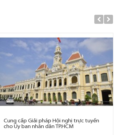
Cung cấp Giải pháp Hội nghị trực tuyến
Th
cho Ủy ban nhân dân TP.HCM
Tâm
Hả