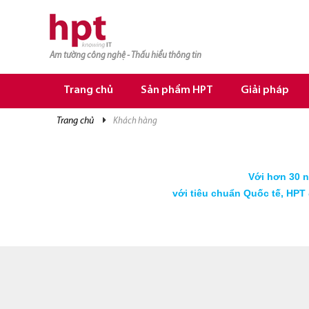
Am tường công nghệ - Thấu hiểu thông tin
TRANG CHỦ
TRANG CHỦ
Trang chủ
Sản phẩm HPT
Giải pháp
SẢN PHẨM HPT
trang chủ
khách hàng
GIẢI PHÁP
DỊCH VỤ
Với hơn 30 n
TRI THỨC
với tiêu chuẩn Quốc tế, HPT 
CƠ HỘI NGHỀ NGHIỆP