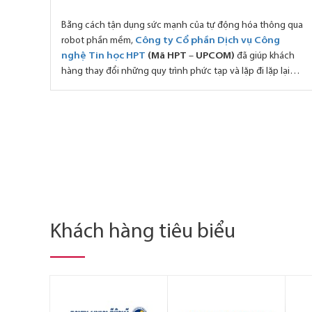
Bằng cách tận dụng sức mạnh của tự động hóa thông qua
robot phần mềm,
Công ty Cổ phần Dịch vụ Công
nghệ Tin học HPT
(Mã HPT
–
UPCOM)
đã giúp khách
hàng thay đổi những quy trình phức tạp và lặp đi lặp lại
thành các tác vụ hoàn toàn tự động và hiệu quả hơn. RPA
được ứng dụng trong rất nhiều ngành nghề, ngay cả
những ngành tưởng chừng chỉ hoạt động theo kiểu
truyền thống.
Khách hàng tiêu biểu