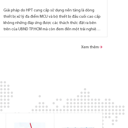
Giải pháp do HPT cung cấp sử dụng nền tảng là dòng
Sau 
thiết bị xử lý đa điểm MCU và bộ thiết bị đầu cuối cao cấp
Hải 
không những đáp ứng được các thách thức đặt ra bên
và b
trên của UBND TP.HCM mà còn đem đến một trải nghiệm
phươ
về chất lượng hình ảnh âm thanh cao, trung thực, rõ nét.
Xem thêm