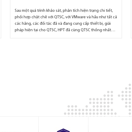
Sau một quá trình khảo sát, phân tích hiện trạng chi tiết,
phối hợp chặt chẽ với QTSC, với VMware và hầu như tất cả
các hãng, các đối tác đã và đang cung cấp thiết bị, giải
pháp hiện tại cho QTSC, HPT đã cùng QTSC thống nhất
thiết kế và bắt tay triển khai dự án vào cuối năm 2020.