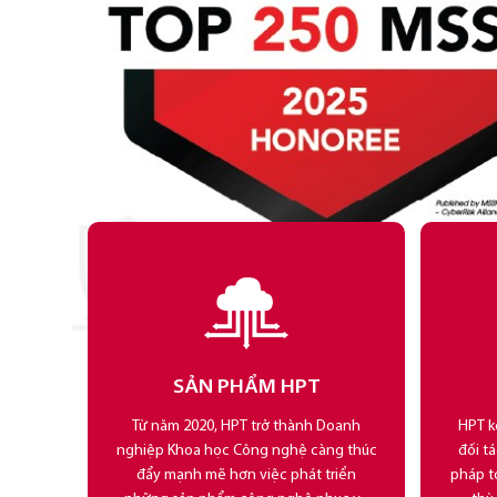
SẢN PHẨM HPT
Từ năm 2020, HPT trở thành Doanh
HPT k
nghiệp Khoa học Công nghệ càng thúc
đối t
đẩy mạnh mẽ hơn việc phát triển
pháp t