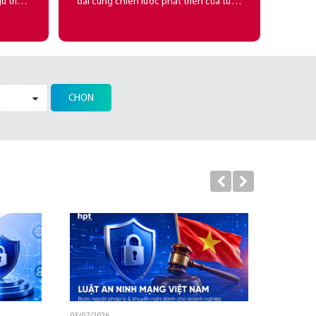
ũ triển
dài cùng chiến lược phát triển của từng
dày dạn
khách hàng, hỗ trợ khách hàng hoàn
 lượng
thiện chiến lược công nghệ.
CHỌN
01/07/2026
03/07/2026
25/06/2026
19/05/2026