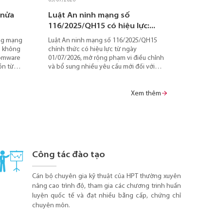
26
 nửa
HPT 5 năm liên tiếp thuộc Top
Luật An ninh mạng số
HPT cảnh b
03 rào
10 Công ty uy tín...
116/2025/QH15 có hiệu lực:...
phần mềm b
chưa sẵ
c tế
ông mạng
Ngày 29/06/2026, Công ty HPT góp mặt
Luật An ninh mạng số 116/2025/QH15
Chuyên gia an
Dù chuyển
n
p không
trong danh sách Top 10 Công ty Công
chính thức có hiệu lực từ ngày
báo thủ đoạn
hướng tấ
nh tế
somware
nghệ cung cấp sản phẩm, dịch vụ, giải
01/07/2026, mở rộng phạm vi điều chỉnh
mật để phát t
gặp khó k
,
ồn từ
pháp chuyển đổi số uy tín năm 2026 do
và bổ sung nhiều yêu cầu mới đối với
khoản ngân hà
lý kho do
iới
hằng ngày.
Vietnam Report công bố.
doanh nghiệp hoạt động trên không gian
của người dùn
vận hành 
g trong 6
mạng. Bài viết phân tích những thay đổi
viết sẽ p
g
 tâm Giám
quan trọng của luật, các rủi ro khi không
giải phá
Xem thêm
p,
 ra 5
tuân thủ và khuyến nghị từ HPT giúp
phát triể
.
tác nhân
doanh nghiệp chủ động xây dựng lộ trình
doanh ngh
 ra những
đáp ứng quy định, bảo vệ hệ thống và dữ
và tiết k
động giảm
liệu trong bối cảnh chuyển đổi số.
ực phòng
Công tác đào tạo
Cán bộ chuyên gia kỹ thuật của HPT thường xuyên
nâng cao trình độ, tham gia các chương trinh huấn
luyện quốc tế và đạt nhiều bằng cấp, chứng chỉ
chuyên môn.