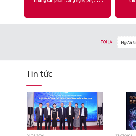
những sản phẩm công nghệ phục vụ
thù
cho chuyển đổi số của quốc gia và tổ
nghiệp
chức/ doanh nghiệp.
Công
TÔI LÀ
Người t
Tin tức
04/08/2026
27/01/2026
27/07/2026
27/01/