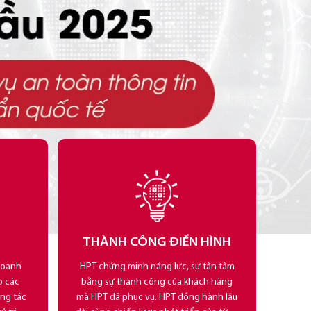
THÀNH CÔNG ĐIỂN HÌNH
doanh
HPT chứng minh năng lực, sự tận tâm
o các
bằng sự thành công của khách hàng
ông tác
mà HPT đã phục vụ. HPT đồng hành lâu