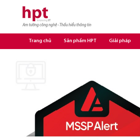
Am tường công nghệ - Thấu hiểu thông tin
TRANG CHỦ
TRANG CHỦ
Trang chủ
Sản phẩm HPT
Giải pháp
SẢN PHẨM HPT
GIẢI PHÁP
DỊCH VỤ
TRI THỨC
CƠ HỘI NGHỀ NGHIỆP