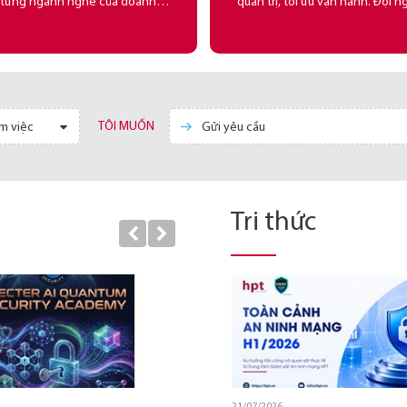
 từng ngành nghề của doanh
quản trị, tối ưu vận hành. Đội ng
, đáp ứng tất cả các nhu cầu về
khai dịch vụ đạt trình độ cao, 
 nghệ một cách khoa học, tập
kinh nghiệm, đạt cam kết chất
trung, không phân tán.
vượt trội.
TÔI MUỐN
ìm việc
Gửi yêu cầu
Tri thức
2026
16/07/2026
21/07/2026