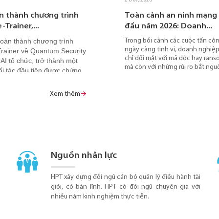
 thành chương trình
 do nên chuyển từ USB hoặc
HPT đồng hành cùng RTD 20
Toàn cảnh an ninh mạng
-Trainer,...
ruyền thống...
chung tay thúc đẩy...
đầu năm 2026: Doanh...
oàn thành chương trình
ng màn hình hiển thị kỹ thuật số
HPT tham gia Hội thảo Khoa học Quố
Trong bối cảnh các cuộc tấn c
chỉ giúp trình chiếu nội dung mà
Resilience by Technology and Desig
ngày càng tinh vi, doanh nghiệ
Trainer về Quantum Security
ho phép quản lý nội dung màn hình
2026 (RTD 2026) do Trường Đại học Ki
chỉ đối mặt với mã độc hay ran
AI tổ chức, trở thành một
một cách tập trung và hiệu quả.
Thành phố Hồ Chí Minh (UEH) tổ chức
mà còn với những rủi ro bắt ngu
ối tác đầu tiên được chứng
góp phần kết nối doanh nghiệp với g
chính các hoạt động vận hành 
 khai độc lập khóa đào tạo
học thuật, thúc đẩy đổi mới sáng tạo,
Báo cáo "Toàn cảnh an ninh mạn
fe Security Foundations tại
chuyển đổi số và phát triển bền vữn
tháng đầu năm 2026" của Trung
Xem thêm
Đây là bước tiến quan trọng,
thông qua hợp tác giữa doanh nghiệ
sát An ninh mạng HPT (HSOC) chỉ
mở rộng năng lực tư vấn,
nhà trường và cộng đồng nghiên cứu
điểm yếu phổ biến đang bị các 
 hỗ trợ doanh nghiệp chủ
đe dọa khai thác, đồng thời đưa
n bị cho kỷ nguyên bảo mật
ưu tiên giúp doanh nghiệp chủ 
thiểu rủi ro và nâng cao năng l
tử.
vệ.
Nguồn nhân lực
HPT xây dựng đội ngũ cán bộ quản lý điều hành tài
giỏi, có bản lĩnh. HPT có đội ngũ chuyên gia với
nhiều năm kinh nghiệm thực tiễn.