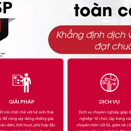
GIẢI PHÁP
DỊCH VỤ
ết nối chặt chẽ với hệ sinh thái
Dịch vụ chuyên nghiệp giúp 
ác để cùng xây dựng những giải
nghiệp/ tổ chức tập trung và
oàn diện, linh hoạt, phù hợp đặc
chuyên môn cốt lõi, giảm tải c