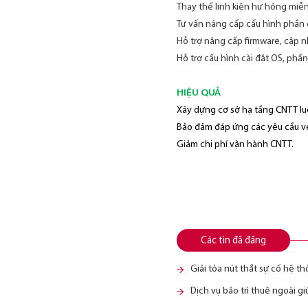
Thay thế linh kiện hư hỏng miễn
Tư vấn nâng cấp cấu hình phần
Hỗ trợ nâng cấp firmware, cập n
Hỗ trợ cấu hình cài đặt OS, ph
HIỆU QUẢ
Xây dựng cơ sở hạ tầng CNTT lu
Bảo đảm đáp ứng các yêu cầu về
Giảm chi phí vận hành CNTT.
Các tin đã đăng
Giải tỏa nút thắt sự cố hệ t
Dịch vụ bảo trì thuê ngoài 