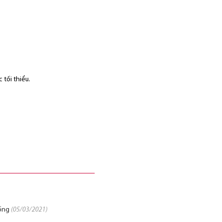
tối thiểu.
hống
(05/03/2021)