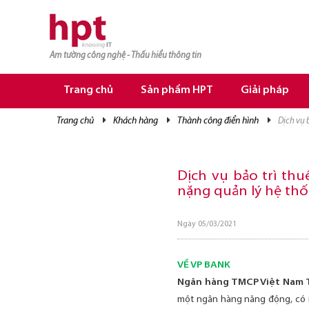
Am tường công nghệ - Thấu hiểu thông tin
TRANG CHỦ
TRANG CHỦ
Trang chủ
Sản phẩm HPT
Giải pháp
SẢN PHẨM HPT
trang chủ
khách hàng
thành công điển hình
dịch v
GIẢI PHÁP
DỊCH VỤ
Dịch vụ bảo trì th
nặng quản lý hệ th
TRI THỨC
CƠ HỘI NGHỀ NGHIỆP
Ngày 05/03/2021
VỀ VP BANK
Ngân hàng TMCP Việt Nam 
một ngân hàng năng động, có nă