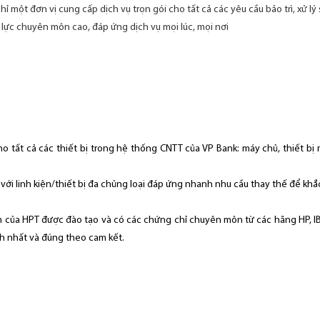
 chỉ một đơn vị cung cấp dịch vụ trọn gói cho tất cả các yêu cầu bảo trì, xử lý
lực chuyên môn cao, đáp ứng dịch vụ mọi lúc, mọi nơi
ho tất cả các thiết bị trong hệ thống CNTT của VP Bank: máy chủ, thiết bị mạ
với linh kiện/thiết bị đa chủng loại đáp ứng nhanh nhu cầu thay thế để kh
 của HPT được đào tạo và có các chứng chỉ chuyên môn từ các hãng HP, IBM,
h nhất và đúng theo cam kết.