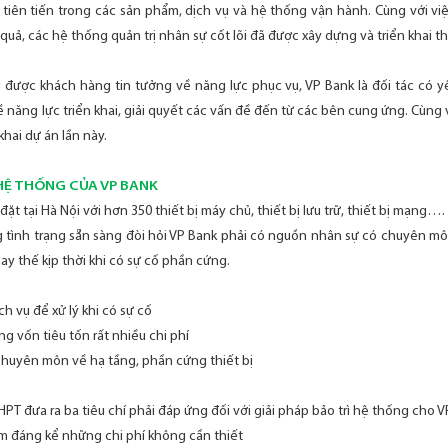
tiên tiến trong các sản phẩm, dịch vụ và hệ thống vận hành. Cùng với vi
ả, các hệ thống quản trị nhân sự cốt lõi đã được xây dựng và triển khai t
được khách hàng tin tưởng về năng lực phục vụ, VP Bank là đối tác có yê
năng lực triển khai, giải quyết các vấn đề đến từ các bên cung ứng. Cùng vớ
hai dự án lần này.
HỆ THỐNG CỦA VP BANK
t tại Hà Nội với hơn 350 thiết bị máy chủ, thiết bị lưu trữ, thiết bị mạng….
ong tình trạng sẵn sàng đòi hỏi VP Bank phải có nguồn nhân sự có chuyên mô
y thế kịp thời khi có sự cố phần cứng.
ịch vụ để xử lý khi có sự cố
ng vốn tiêu tốn rất nhiều chi phí
 chuyên môn về hạ tầng, phần cứng thiết bị
HPT đưa ra ba tiêu chí phải đáp ứng đối với giải pháp bảo trì hệ thống cho 
iảm đáng kể những chi phí không cần thiết