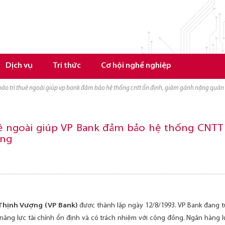
Dịch vụ
Tri thức
Cơ hội nghề nghiệp
ụ bảo trì thuê ngoài giúp vp bank đảm bảo hệ thống cntt ổn định, giảm gánh nặng quản 
uê ngoài giúp VP Bank đảm bảo hệ thống CNTT
ống
Thịnh Vượng (VP Bank)
được thành lập ngày 12/8/1993. VP Bank đang t
ng lực tài chính ổn định và có trách nhiệm với cộng đồng. Ngân hàng lu