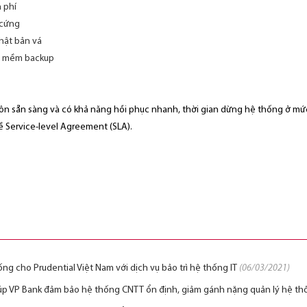
 phí
 cứng
hật bản vá
ần mềm backup
ôn sẵn sàng và có khả năng hồi phục nhanh, thời gian dừng hệ thống ở mức 
 Service-level Agreement (SLA).
hống cho Prudential Việt Nam với dịch vụ bảo trì hệ thống IT
(06/03/2021)
giúp VP Bank đảm bảo hệ thống CNTT ổn định, giảm gánh nặng quản lý hệ t