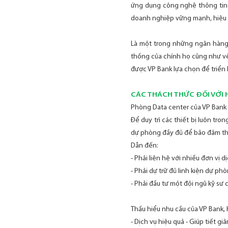
ứng dụng công nghệ thông tin 
doanh nghiệp vững mạnh, hiệu qu
Là một trong những ngân hàng 
thống của chính họ cũng như về 
được VP Bank lựa chọn để triển k
CÁC THÁCH THỨC ĐỐI VỚI 
Phòng Data center của VP Bank đặ
Để duy trì các thiết bị luôn tr
dự phòng đầy đủ để bảo đảm tha
Dẫn đến:
- Phải liên hệ với nhiều đơn vị d
- Phải dự trữ đủ linh kiện dự phò
- Phải đầu tư một đội ngũ kỹ sư
Thấu hiểu nhu cầu của VP Bank, 
- Dịch vụ hiệu quả - Giúp tiết g