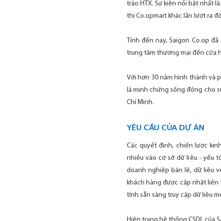
trào HTX. Sự kiện nổi bật nhất 
thị Co.opmart khác lần lượt ra đ
Tính đến nay, Saigon Co.op đã c
trung tâm thương mại đến cửa ha
Với hơn 30 năm hình thành và p
là minh chứng sống động cho sự
Chí Minh.
YÊU CẦU CỦA DỰ ÁN
Các quyết định, chiến lược ki
nhiều vào cơ sở dữ liệu - yếu 
doanh nghiệp bán lẻ, dữ liệu v
khách hàng được cập nhật liên t
tính sẵn sàng truy cập dữ liệu 
Hiện trạng hệ thống CSDL của S