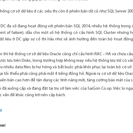
thống cơ sở dữ liệu ở các siêu thị còn ở phiên bản rất cũ như SQL Server 2
ở DC đa số đang hoạt động với phiên bản SQL 2014, nhiều hệ thống trong 
oint of failure), dẫu cho một số hệ thống có cấu hình SQL Cluster nhưng
dữ liệu ở DC gặp sự cố thì hầu như sẽ ảnh hưởng đến toàn bộ hoạt động
 thì hệ thống cơ sở dữ liệu Oracle cũng chỉ cấu hình RAC – HA và chưa cấu
 được lưu trên Disks, trong trường hợp không may nếu hệ thống lưu trữ có vấ
ếu nhiều data files bị hư hỏng và bắt buộc phải khôi phục lại toàn bộ cơ sở 
ại tối thiểu phải cũng phải mất 4 tiếng đồng hồ. Ngoài ra cơ sở dữ liệu Or
hiên bản cao hơn để tận dụng các tính năng mới, tăng cường bảo mật của sả
i đã xuống cấp và đang đặt tại trụ sở làm việc của SaiGon Co.op. Việc lo n
các vấn đề khác cũng trở nên cấp bách.
P
ver: