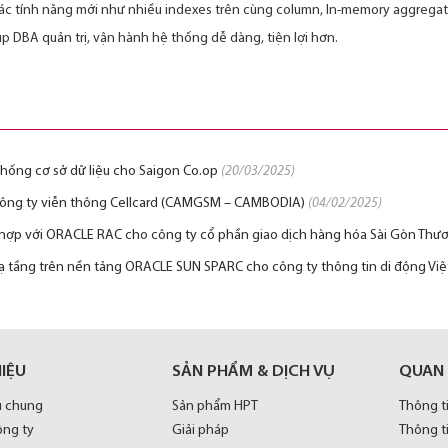
các tính năng mới như nhiều indexes trên cùng column, In-memory aggrega
p DBA quản trị, vận hành hệ thống dễ dàng, tiện lợi hơn.
hống cơ sở dữ liệu cho Saigon Co.op
(20/03/2025)
ho Công ty viễn thông Cellcard (CAMGSM – CAMBODIA)
(04/02/2025)
t hợp với ORACLE RAC cho công ty cổ phần giao dịch hàng hóa Sài Gòn Thư
hạ tầng trên nền tảng ORACLE SUN SPARC cho công ty thông tin di động Vi
HIỆU
SẢN PHẨM & DỊCH VỤ
QUAN
u chung
Sản phẩm HPT
Thông t
ông ty
Giải pháp
Thông t