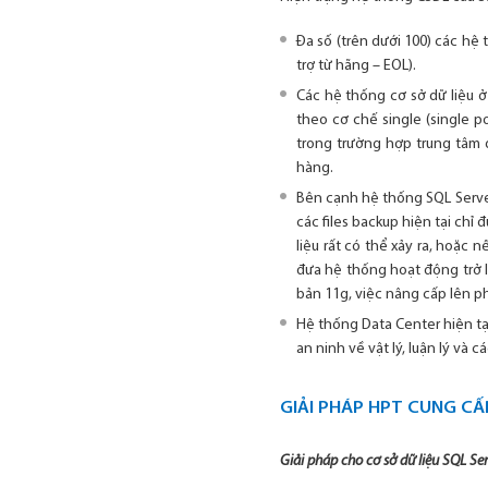
Đa số (trên dưới 100) các hệ 
trợ từ hãng – EOL).
Các hệ thống cơ sở dữ liệu 
theo cơ chế single (single p
trong trường hợp trung tâm 
hàng.
Bên cạnh hệ thống SQL Server
các files backup hiện tại chỉ
liệu rất có thể xảy ra, hoặc n
đưa hệ thống hoạt động trở l
bản 11g, việc nâng cấp lên p
Hệ thống Data Center hiện tạ
an ninh về vật lý, luận lý và 
GIẢI PHÁP HPT CUNG CẤ
Giải pháp cho cơ sở dữ liệu SQL Ser