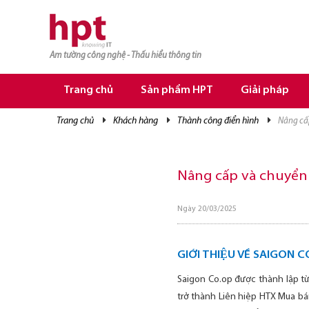
Am tường công nghệ - Thấu hiểu thông tin
TRANG CHỦ
TRANG CHỦ
Trang chủ
Sản phẩm HPT
Giải pháp
SẢN PHẨM HPT
trang chủ
khách hàng
thành công điển hình
nâng cấ
GIẢI PHÁP
DỊCH VỤ
Nâng cấp và chuyển 
TRI THỨC
Ngày 20/03/2025
CƠ HỘI NGHỀ NGHIỆP
GIỚI THIỆU VỀ SAIGON 
Saigon Co.op được thành lập t
trở thành Liên hiệp HTX Mua bá