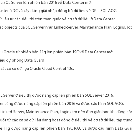
iệu SQL Server lên phiên bản 2016 về Data Center mới.
luster ở DC và xây dựng giải pháp đồng bộ dữ lieu về DR – SQL AOG.
liệu từ các siêu thị trên toàn quốc về cơ sở dữ liệu ở Data Center.
c objects của SQL Server như: Linked-Server, Maintenance Plan, Logins, Jo
iệu Oracle từ phiên bản 11g lên phiên bản 19C về Data Center mới.
liệu dự phòng Data Guard
 sát cơ sở dữ liệu Oracle Cloud Control 13c.
QL Server ở siêu thị được nâng cấp lên phiên bản SQL Server 2016.
ter cũng được nâng cấp lên phiên bản 2016 và được cấu hình SQL AOG.
 Linked-Server, Maintenance Plan, Logins trở nên đơn giản hơn khi dùng cô
ốt từ các cơ sở dữ liệu đang hoạt động ở siêu thị về cơ sở dữ liệu tập trun
le 11g được nâng cấp lên phiên bản 19C RAC và được cấu hình Data Guar