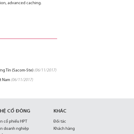
tion, advanced caching.
ơng Tín (Sacom-Ste)
(06/11/2017)
ệt Nam
(06/11/2017)
 HỆ CỔ ĐÔNG
KHÁC
in cổ phiếu HPT
Đối tác
in doanh nghiệp
Khách hàng