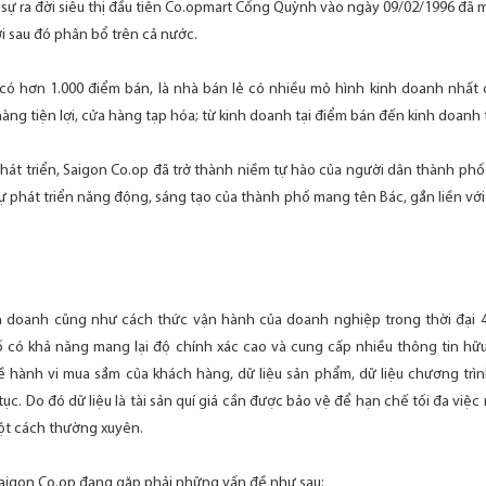
là sự ra đời siêu thị đầu tiên Co.opmart Cống Quỳnh vào ngày 09/02/1996 đã
ời sau đó phân bổ trên cả nước.
ó hơn 1.000 điểm bán, là nhà bán lẻ có nhiều mô hình kinh doanh nhất cả 
̀ng tiện lợi, cửa hàng tạp hóa; từ kinh doanh tại điểm bán đến kinh doanh 
hát triển, Saigon Co.op đã trở thành niềm tự hào của người dân thành phố 
 phát triển năng động, sáng tạo của thành phố mang tên Bác, gắn liền với 
nh doanh cũng như cách thức vận hành của doanh nghiệp trong thời đại 4
tố có khả năng mang lại độ chính xác cao và cung cấp nhiều thông tin hữ
ề hành vi mua sắm của khách hàng, dữ liệu sản phẩm, dữ liệu chương trì
ục. Do đó dữ liệu là tài sản quí giá cần được bảo vệ để hạn chế tối đa việ
một cách thường xuyên.
aigon Co.op đang gặp phải những vấn đề như sau: