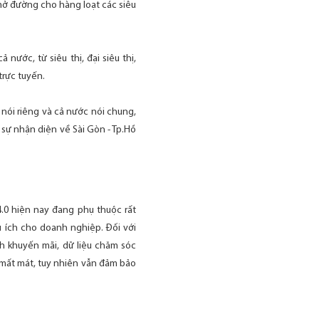
 mở đường cho hàng loạt các siêu
nước, từ siêu thị, đại siêu thị,
trực tuyến.
nói riêng và cả nước nói chung,
sự nhận diện về Sài Gòn - Tp.Hồ
.0 hiện nay đang phụ thuộc rất
u ích cho doanh nghiệp. Đối với
nh khuyến mãi, dữ liệu chăm sóc
c mất mát, tuy nhiên vẫn đảm bảo