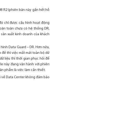
008 R2 (phiên bản này gần hết hỗ
đó chỉ được cấu hình hoạt động
 hoàn toàn chưa có hệ thống DR,
 sản xuất kinh doanh của khách
 hình Data Guard – DR. Hơn nữa,
n đề thì việc mất mát toàn bộ dữ
dữ liệu thì thời gian phục hồi để
acle này đang vận hành với phiên
n phẩm là việc làm cần thiết.
gại về Data Center không đảm bảo