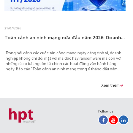
21/07/2026
Toàn cảnh an ninh mạng nửa đầu năm 2026: Doanh...
Trong bối cảnh các cuộc tấn công mạng ngày càng tinh vi, doanh
nghiệp không chỉ đối mặt với mã độc hay ransomware mà còn với
những rủi ro bắt nguồn từ chính các hoạt động vận hành hằng
ngày. Báo cáo "Toàn cảnh an ninh mạng trong 6 tháng đầu năm
2026" của Trung tâm Giám sát An ninh mạng HPT (HSOC) chỉ ra 5
điểm yếu phổ biến đang bị các tác nhân đe dọa khai thác, đồng
thời đưa ra những ưu tiên giúp doanh nghiệp chủ động giảm thiểu
Xem thêm
rủi ro và nâng cao năng lực phòng vệ.
Follow us