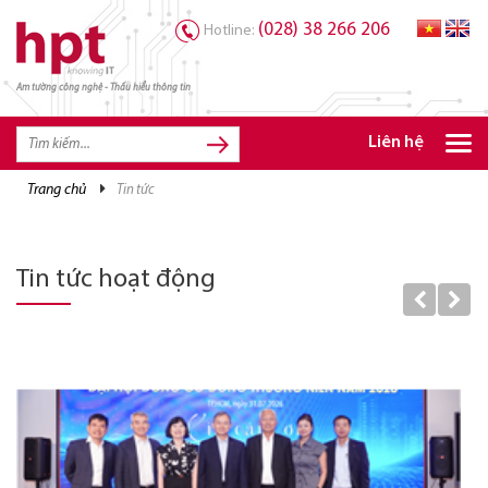
(028) 38 266 206
Hotline:
Am tường công nghệ - Thấu hiểu thông tin
TRANG CHỦ
TRANG CHỦ
Liên hệ
SẢN PHẨM HPT
trang chủ
tin tức
GIẢI PHÁP
DỊCH VỤ
Tin tức hoạt động
TRI THỨC
CƠ HỘI NGHỀ NGHIỆP