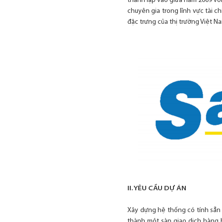
thành lập vào giữa năm 2009 với
chuyên gia trong lĩnh vực tài c
đặc trưng của thị trường Việt N
II. YÊU CẦU DỰ ÁN
Xây dựng hệ thống có tính sẵn 
thành một sàn giao dịch hàng h