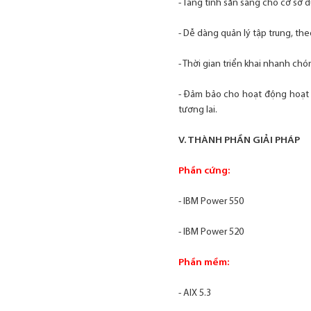
- Tăng tính sẵn sàng cho cơ sở 
- Dễ dàng quản lý tập trung, the
- Thời gian triển khai nhanh ch
- Đảm bảo cho hoạt động hoạt 
tương lai.
V. THÀNH PHẦN GIẢI PHÁP
Phần cứng:
- IBM Power 550
- IBM Power 520
Phần mềm:
- AIX 5.3