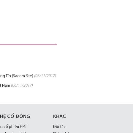
ơng Tín (Sacom-Ste)
(06/11/2017)
ệt Nam
(06/11/2017)
 HỆ CỔ ĐÔNG
KHÁC
in cổ phiếu HPT
Đối tác