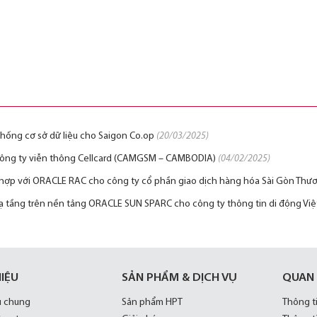
hống cơ sở dữ liệu cho Saigon Co.op
(20/03/2025)
ho Công ty viễn thông Cellcard (CAMGSM – CAMBODIA)
(04/02/2025)
t hợp với ORACLE RAC cho công ty cổ phần giao dịch hàng hóa Sài Gòn Thư
hạ tầng trên nền tảng ORACLE SUN SPARC cho công ty thông tin di động Vi
HIỆU
SẢN PHẨM & DỊCH VỤ
QUAN
u chung
Sản phẩm HPT
Thông t