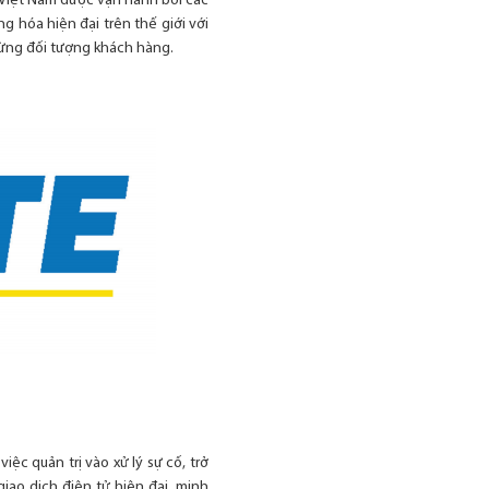
ở Việt Nam được vận hành bởi các
g hóa hiện đại trên thế giới với
từng đối tượng khách hàng.
c quản trị vào xử lý sự cố, trở
iao dịch điện tử hiện đại, minh