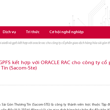
Dịch vụ
Tri thức
Cơ hội nghề nghiệp
hai aix6l và gpfs kết hợp với oracle rac cho công ty cổ phần giao dịch hàng hóa sài gòn 
à GPFS kết hợp với ORACLE RAC cho công ty cổ 
Tín (Sacom-Ste)
 Sài Gòn Thương Tín (Sacom-STE) là công ty thành viên trực thuộc Tập 