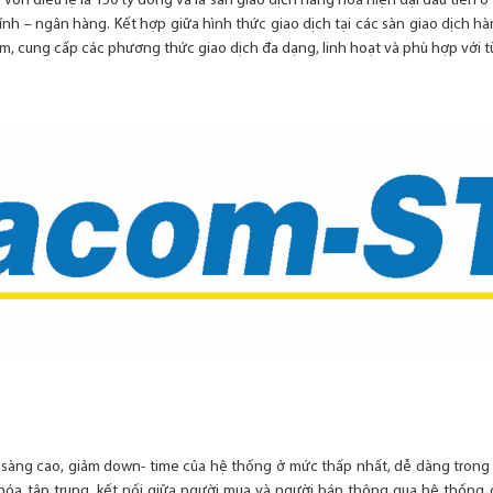
 vốn điều lệ là 150 tỷ đồng và là sàn giao dịch hàng hóa hiện đại đầu tiên 
hính – ngân hàng. Kết hợp giữa hình thức giao dịch tại các sàn giao dịch hàn
am, cung cấp các phương thức giao dịch đa dạng, linh hoạt và phù hợp với 
sàng cao, giảm down- time của hệ thống ở mức thấp nhất, dễ dàng trong việ
óa tập trung, kết nối giữa người mua và người bán thông qua hệ thống g