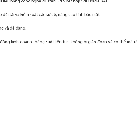
dữ liệu bằng công nghệ cluster GPFS kết hợp với Oracle RAC.
o dõi tải và kiểm soát các sự cố, nâng cao tính bảo mật.
óng và dễ dàng.
động kinh doanh thông suốt liên tục, không bị gián đoạn và có thể mở r