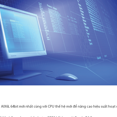
S AIX6L 64bit mới nhất cùng với CPU thế hệ mới để nâng cao hiệu suất hoạt