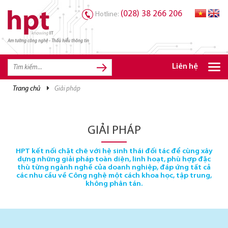
(028) 38 266 206
Hotline:
Am tường công nghệ - Thấu hiểu thông tin
TRANG CHỦ
TRANG CHỦ
Liên hệ
SẢN PHẨM HPT
trang chủ
giải pháp
GIẢI PHÁP
DỊCH VỤ
GIẢI PHÁP
TRI THỨC
HPT kết nối chặt chẽ với hệ sinh thái đối tác để cùng xây
dựng những giải pháp toàn diện, linh hoạt, phù hợp đặc
CƠ HỘI NGHỀ NGHIỆP
thù từng ngành nghề của doanh nghiệp, đáp ứng tất cả
các nhu cầu về Công nghệ một cách khoa học, tập trung,
không phân tán.