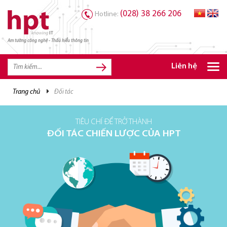
(028) 38 266 206
Hotline:
Am tường công nghệ - Thấu hiểu thông tin
TRANG CHỦ
TRANG CHỦ
Liên hệ
SẢN PHẨM HPT
trang chủ
đối tác
GIẢI PHÁP
DỊCH VỤ
TIÊU CHÍ ĐỂ TRỞ THÀNH
ĐỐI TÁC CHIẾN LƯỢC CỦA HPT
TRI THỨC
CƠ HỘI NGHỀ NGHIỆP