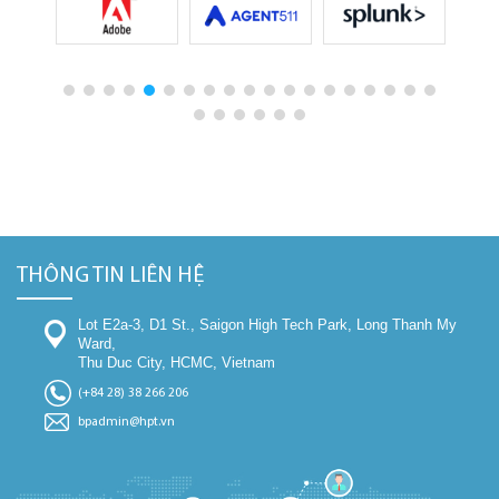
THÔNG TIN LIÊN HỆ
Lot E2a-3, D1 St., Saigon High Tech Park, Long Thanh My
Ward,
Thu Duc City, HCMC, Vietnam
(+84 28) 38 266 206
bpadmin@hpt.vn