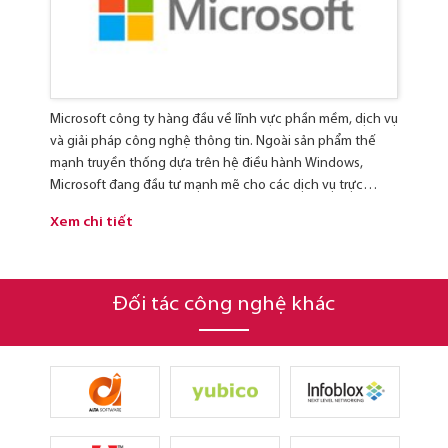
Microsoft công ty hàng đầu về lĩnh vực phần mềm, dịch vụ
C
và giải pháp công nghệ thông tin. Ngoài sản phẩm thế
c
mạnh truyền thống dựa trên hệ điều hành Windows,
c
Microsoft đang đầu tư mạnh mẽ cho các dịch vụ trực
c
tuyến, ảo hóa, điện toán đám mây, các giải pháp tổng thể
(
Xem chi tiết
X
cho Trung tâm dữ liệu cũng như các sản phẩm và giải pháp
cho người dùng di động.
Đối tác công nghệ khác