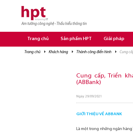
Am tường công nghệ - Thấu hiểu thông tin
TRANG CHỦ
TRANG CHỦ
Trang chủ
Sản phẩm HPT
Giải pháp
SẢN PHẨM HPT
trang chủ
khách hàng
thành công điển hình
cung cấ
GIẢI PHÁP
DỊCH VỤ
Cung cấp, Triển kh
(ABBank)
TRI THỨC
CƠ HỘI NGHỀ NGHIỆP
Ngày 29/09/2021
GIỚI THIỆU VỀ ABBANK
Là một trong những ngân hàng 