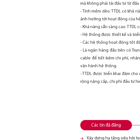
mà không phải tái đầu tư từ đầu
- Tính mềm dẻo: TTDL có khả n
ảnh hưởng tới hoạt động của h
- Khả năng sẵn sàng cao: TTDL 
- Hệ thống được thiết kế và triể
- Các hệ thống hoạt động tốt đá
- Là ngân hàng đầu tiên có Tru
cable để tiết kiệm chi phí, nhâ
vận hành hệ thống.
- TTDL được triển khai đảm cho
rộng nâng cấp, chi phí đầu tư hi
Các tin đã đăng
Xây dựng hạ tầng siêu hội 