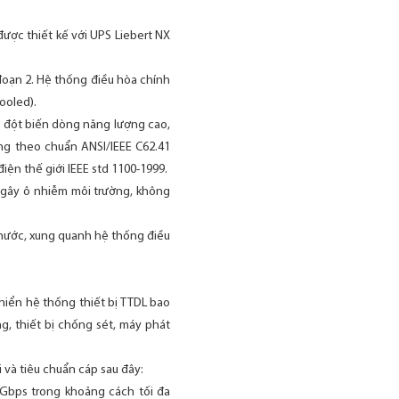
được thiết kế với UPS Liebert NX
 đoạn 2. Hệ thống điều hòa chính
ooled).
g đột biến dòng năng lượng cao,
ng theo chuẩn ANSI/IEEE C62.41
iện thế giới IEEE std 1100-1999.
g gây ô nhiễm môi trường, không
 nước, xung quanh hệ thống điều
khiển hệ thống thiết bị TTDL bao
g, thiết bị chống sét, máy phát
 và tiêu chuẩn cáp sau đây:
Gbps trong khoảng cách tối đa