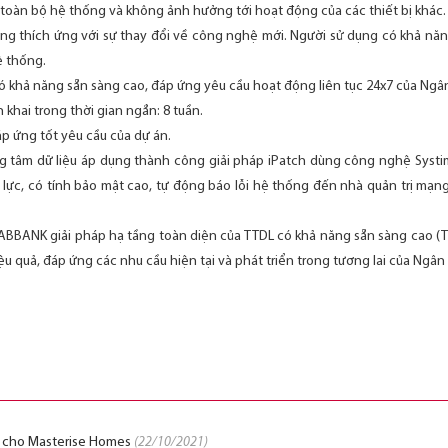
 toàn bộ hệ thống và không ảnh hưởng tới hoạt động của các thiết bị khác.
ăng thích ứng với sự thay đổi về công nghệ mới. Người sử dụng có khả n
ệ thống.
có khả năng sẵn sàng cao, đáp ứng yêu cầu hoạt động liên tục 24x7 của Ngâ
n khai trong thời gian ngắn: 8 tuần.
p ứng tốt yêu cầu của dự án.
ng tâm dữ liệu áp dụng thành công giải pháp iPatch dùng công nghệ Systi
n lực, có tính bảo mật cao, tự động báo lỗi hệ thống đến nhà quản trị mạ
 ABBANK giải pháp hạ tầng toàn diện của TTDL có khả năng sẵn sàng cao (Ti
ệu quả, đáp ứng các nhu cầu hiện tại và phát triển trong tương lai của Ngân
tụ cho Masterise Homes
(22/10/2021)