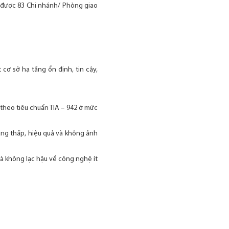
 được 83 Chi nhánh/ Phòng giao
ơ sở hạ tầng ổn định, tin cậy,
h theo tiêu chuẩn TIA – 942 ở mức
ăng thấp, hiệu quả và không ảnh
và không lạc hậu về công nghệ ít