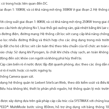
c có trong hoặc liên quan đến DC.
iai đoạn 1: 100KW, và có khả năng mở rộng 300KW ở giai đoạn 2. Hệ thống 
Với công suất giai đoạn 1: 80KW, và có khả năng mở rộng 250KW trong giai
eo cấu hình dự phòng N+1, loại thổi gió xuống sàn, giải nhiệt bằng khí (air c
yền đường điện, đường mạng: Hệ thống cắt lọc sét cung cấp khả năng chốn
ho lọc nhiễu đường thẳng và thích hợp cho các ứng dụng trong môi trườ
ếp đất cho bộ cắt lọc sét cần tuân thủ theo tiêu chuẩn của tổ chức an toàn đ
áo cháy: Sử dụng khí Pyrogen, là chất khí chữa cháy sạch, an toàn khôn
động đến sức khỏe con người và không phá hủy thiết bị.
c: Cáp cảm biến rò rỉ nước được lắp đặt quanh phòng, dọc theo các ống dẫn
cơ rò rỉ nước hoặc có nước ngưng tụ.
 thống Camera quan sát.
 dụng hệ thống quản trị Liebert SiteScan Web, theo dõi kiểm soát và điều 
ều hòa không khí, thiết bị phân phối nguồn, hệ thống quản lý môi trườn
ược xây dựng dựa trên giải pháp cáp cấu trúc của SYSTIMAX với chủng loại
PEED®: MultiMode bước sóng 850nm, hỗ trợ ứng dụng với băng thông 10