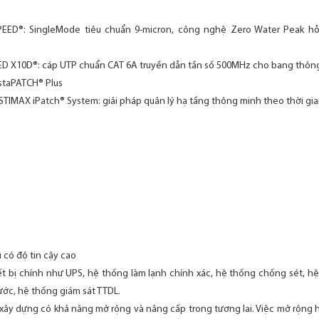
EED®: SingleMode tiêu chuẩn 9-micron, công nghệ Zero Water Peak h
D X10D®: cáp UTP chuẩn CAT 6A truyền dẫn tần số 500MHz cho bang thôn
nstaPATCH® Plus
YSTIMAX iPatch® System: giải pháp quản lý hạ tầng thông minh theo thời gia
u có độ tin cậy cao
hiết bị chính như UPS, hệ thống làm lạnh chính xác, hệ thống chống sét, 
nước, hệ thống giám sát TTDL.
xây dựng có khả năng mở rộng và nâng cấp trong tương lai. Việc mở rộng hệ