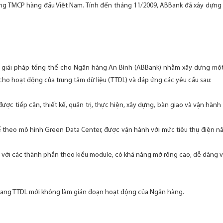
ng TMCP hàng đầu Việt Nam. Tính đến tháng 11/2009, ABBank đã xây dựng
p giải pháp tổng thể cho Ngân hàng An Bình (ABBank) nhằm xây dựng một c
ho hoạt động của trung tâm dữ liệu (TTDL) và đáp ứng các yêu cầu sau:
được tiếp cận, thiết kế, quản trị, thực hiện, xây dựng, bàn giao và vận hàn
kế theo mô hình Green Data Center, được vận hành với mức tiêu thụ điện n
ế với các thành phần theo kiểu module, có khả năng mở rộng cao, dễ dàng 
.
 sang TTDL mới không làm gián đoạn hoạt động của Ngân hàng.