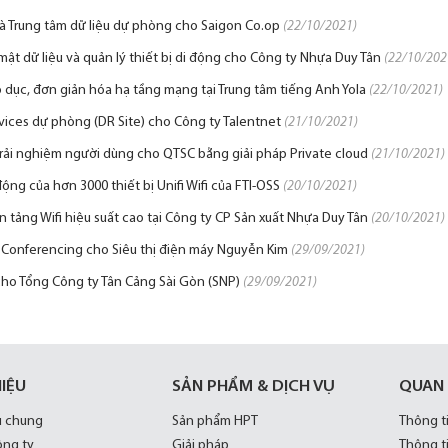
 và Trung tâm dữ liệu dự phòng cho Saigon Co.op
(22/10/2021)
 mật dữ liệu và quản lý thiết bị di động cho Công ty Nhựa Duy Tân
(22/10/202
o dục, đơn giản hóa hạ tầng mạng tại Trung tâm tiếng Anh Yola
(22/10/2021)
ices dự phòng (DR Site) cho Công ty Talentnet
(21/10/2021)
 trải nghiệm người dùng cho QTSC bằng giải pháp Private cloud
(21/10/2021)
ng của hơn 3000 thiết bị Unifi Wifi của FTI-OSS
(20/10/2021)
 tảng Wifi hiệu suất cao tại Công ty CP Sản xuất Nhựa Duy Tân
(20/10/2021)
p Conferencing cho Siêu thị điện máy Nguyễn Kim
(29/09/2021)
cho Tổng Công ty Tân Cảng Sài Gòn (SNP)
(29/09/2021)
HIỆU
SẢN PHẨM & DỊCH VỤ
QUAN
u chung
Sản phẩm HPT
Thông t
ông ty
Giải pháp
Thông t