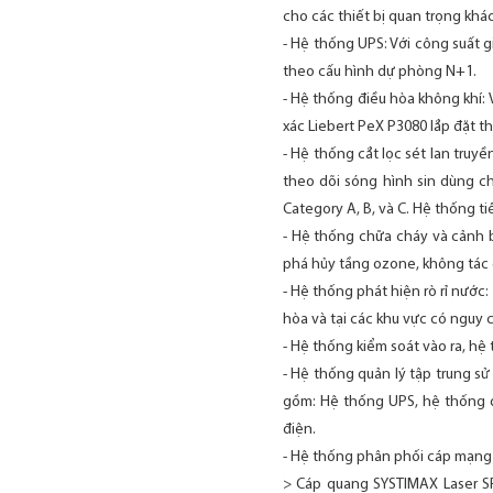
cho các thiết bị quan trọng khá
- Hệ thống UPS: Với công suất g
theo cấu hình dự phòng N+1.
- Hệ thống điều hòa không khí: 
xác Liebert PeX P3080 lắp đặt th
- Hệ thống cắt lọc sét lan tru
theo dõi sóng hình sin dùng c
Category A, B, và C. Hệ thống ti
- Hệ thống chữa cháy và cảnh b
phá hủy tầng ozone, không tác 
- Hệ thống phát hiện rò rỉ nướ
hòa và tại các khu vực có nguy 
- Hệ thống kiểm soát vào ra, hệ
- Hệ thống quản lý tập trung sử
gồm: Hệ thống UPS, hệ thống đi
điện.
- Hệ thống phân phối cáp mạng đ
> Cáp quang SYSTIMAX Laser S