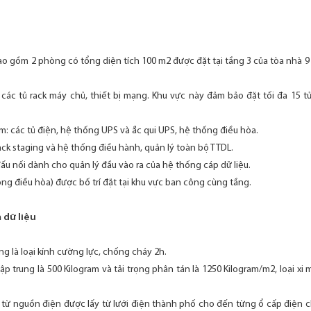
ao gồm 2 phòng có tổng diện tích 100 m2 được đặt tại tầng 3 của tòa nhà 
các tủ rack máy chủ, thiết bị mạng. Khu vực này đảm bảo đặt tối đa 15 tủ 
: các tủ điện, hệ thống UPS và ắc qui UPS, hệ thống điều hòa.
ack staging và hệ thống điều hành, quản lý toàn bộ TTDL.
đấu nối dành cho quản lý đầu vào ra của hệ thống cáp dữ liệu.
ng điều hòa) được bố trí đặt tại khu vực ban công cùng tầng.
 dữ liệu
ng là loại kính cường lực, chống cháy 2h.
ập trung là 500 Kilogram và tải trọng phân tán là 1250 Kilogram/m2, loại xi
từ nguồn điện được lấy từ lưới điện thành phố cho đến từng ổ cấp điện ch