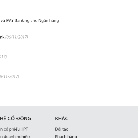
hẻ và IPAY Banking cho Ngân hàng
ank
(06/11/2017)
017)
06/11/2017)
 HỆ CỔ ĐÔNG
KHÁC
in cổ phiếu HPT
Đối tác
in doanh nghiệp
Khách hàng