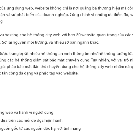
 của ứng dụng web, website không chỉ là nơi quảng bá thương hiệu mà còn
uận và sự phát triển của doanh nghiệp. Cũng chính vì những ưu điểm đó, 
g.
vụ hosting cho hệ thống city web với hơn 80 website quan trọng của các
, Sở Tài nguyên môi trường, và nhiều sở ban ngành khác.
được trang bị rất nhiều hệ thống an ninh thông tin như hệ thống tường lử
ng các hệ thống giám sát bảo mật chuyên dụng. Tuy nhiên, với vai trò n
giải pháp bảo mật đặc thù chuyên dụng cho hệ thông city web nhằm nâng
c tấn công đa dạng và phức tạp vào website.
ụng web và hành vi người dùng
 dựa trên các mối đe dọa hiện hành
nguồn gốc từ các nguồn độc hại với tính năng