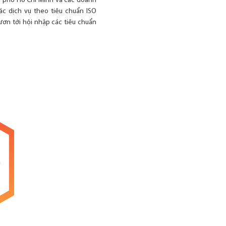
 phố Hồ Chí Minh và các doanh
c dịch vụ theo tiêu chuẩn ISO
ươn tới hội nhập các tiêu chuẩn
n