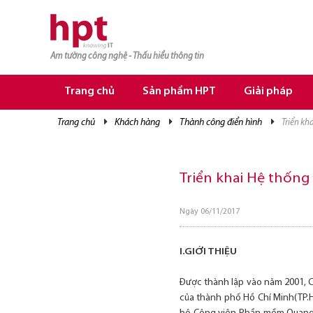
Am tường công nghệ - Thấu hiểu thông tin
TRANG CHỦ
TRANG CHỦ
Trang chủ
Sản phẩm HPT
Giải pháp
SẢN PHẨM HPT
trang chủ
khách hàng
thành công điển hình
triển k
GIẢI PHÁP
DỊCH VỤ
Triển khai Hệ thốn
TRI THỨC
Ngày 06/11/2017
CƠ HỘI NGHỀ NGHIỆP
I.GIỚI THIỆU
Được thành lập vào năm 2001, 
của thành phố Hồ Chí Minh(TP.