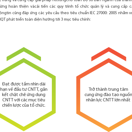
Trung và cung cấp giải pháp hostingcho toàn bộ sở ban ngành của thành
ng hoàn thiện vàcải tiến các quy trình tổ chức quản lý và cung cấp cá
ôngtin cũng đáp ứng các yêu cầu theo tiêu chuẩn IEC 27000: 2005 nhằm v
MQT phát triển toàn diện hướng tới 3 mục tiêu chính:
Đạt được tầm nhìn dài
hạn về đầu tư CNTT, gắn
Trở thành trung tâm
kết chặt chẽ ứng dụng
cung ứng đào tạo nguồ
CNTT với các mục tiêu
nhân lực CNTT lớn nhất
chiến lược của tổ chức.