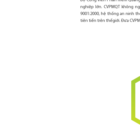
bộ Công viên Phần mềm Quang 
nghiệp lớn. CVPMQT không ngừ
9001:2000, hệ thống an ninh th
tiên tiến trên thếgiới. Đưa CVP