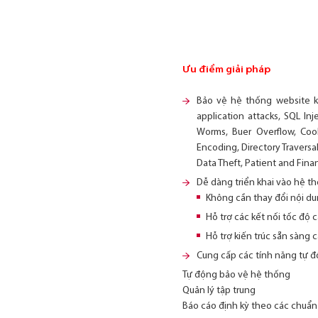
Ưu điểm giải pháp
Bảo vệ hệ thống website 
application attacks, SQL In
Worms, Buer Overﬂow, Cook
Encoding, Directory Traversa
Data Theft, Patient and Fina
Dễ dàng triển khai vào hệ t
Không cần thay đổi nội du
Hỗ trợ các kết nối tốc độ 
Hỗ trợ kiến trúc sẵn sàng c
Cung cấp các tính năng tự đ
Tự động bảo vệ hệ thống
Quản lý tập trung
Báo cáo định kỳ theo các chuẩn