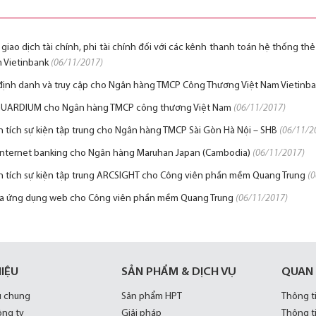
t giao dịch tài chính, phi tài chính đối với các kênh thanh toán hệ thống t
 Vietinbank
(06/11/2017)
ý định danh và truy cập cho Ngân hàng TMCP Công Thương Việt Nam Vietinb
 GUARDIUM cho Ngân hàng TMCP công thương Việt Nam
(06/11/2017)
ân tích sự kiện tập trung cho Ngân hàng TMCP Sài Gòn Hà Nội – SHB
(06/11/2
Internet banking cho Ngân hàng Maruhan Japan (Cambodia)
(06/11/2017)
ân tích sự kiện tập trung ARCSIGHT cho Công viên phần mềm Quang Trung
(
lửa ứng dụng web cho Công viên phần mềm Quang Trung
(06/11/2017)
HIỆU
SẢN PHẨM & DỊCH VỤ
QUAN
u chung
Sản phẩm HPT
Thông t
ông ty
Giải pháp
Thông t