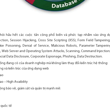
khỏi hầu hết các cuộc tấn công phổ biến và phức tạp nhằm vào ứng 
jection, Session Hijacking, Cross Site Scripting (XSS), Form Field Tampe
ie Poisoning, Denial of Service, Malicious Robots, Parameter Tampering
l, Web Server and Operating System Attacks, Scanning, Command Injection, I
ncial Data Disclosure, Corporate Espionage, Phishing, Data Destruction.
hống đang có của doanh nghiệp mà không làm thay đổi kiến trúc hệ thống:
ng và kiến trúc của ứng dụng web
cao
ao – High Avaibility
ộng bảo vệ, giám sát và quản trị mạnh mẽ:
 quốc tế