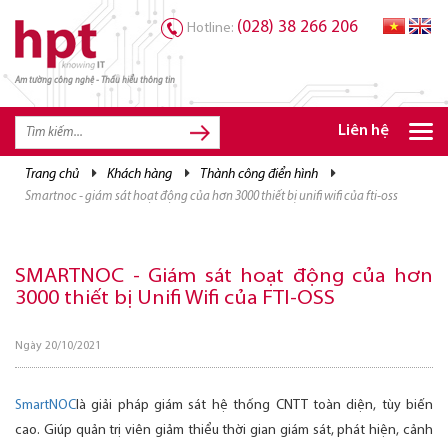
(028) 38 266 206
Hotline:
Am tường công nghệ - Thấu hiểu thông tin
TRANG CHỦ
TRANG CHỦ
Liên hệ
SẢN PHẨM HPT
trang chủ
khách hàng
thành công điển hình
smartnoc - giám sát hoạt động của hơn 3000 thiết bị unifi wifi của fti-oss
GIẢI PHÁP
DỊCH VỤ
SMARTNOC - Giám sát hoạt động của hơn
TRI THỨC
3000 thiết bị Unifi Wifi của FTI-OSS
CƠ HỘI NGHỀ NGHIỆP
Ngày 20/10/2021
SmartNOC
là giải pháp giám sát hệ thống CNTT toàn diện, tùy biến
cao. Giúp quản trị viên giảm thiểu thời gian giám sát, phát hiện, cảnh