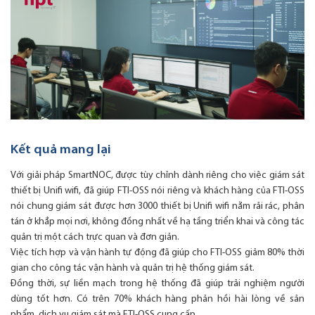
Kết quả mang lại
Với giải pháp SmartNOC, được tùy chỉnh dành riêng cho việc giám sát
thiết bị Unifi wifi, đã giúp FTI-OSS nói riêng và khách hàng của FTI-OSS
nói chung giám sát được hơn 3000 thiết bị Unifi wifi nằm rải rác, phân
tán ở khắp mọi nơi, không đồng nhất về hạ tầng triển khai và công tác
quản trị một cách trực quan và đơn giản.
Việc tích hợp và vận hành tự động đã giúp cho FTI-OSS giảm 80% thời
gian cho công tác vận hành và quản trị hệ thống giám sát.
Đồng thời, sự liền mạch trong hệ thống đã giúp trải nghiệm người
dùng tốt hơn. Có trên 70% khách hàng phản hồi hài lòng về sản
phẩm, dịch vụ giám sát mà FTI-OSS cung cấp.