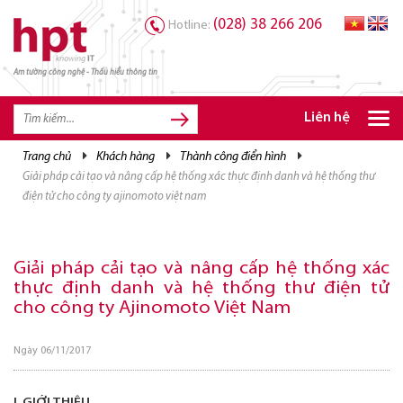
(028) 38 266 206
Hotline:
Am tường công nghệ - Thấu hiểu thông tin
TRANG CHỦ
TRANG CHỦ
Liên hệ
SẢN PHẨM HPT
trang chủ
khách hàng
thành công điển hình
giải pháp cải tạo và nâng cấp hệ thống xác thực định danh và hệ thống thư
GIẢI PHÁP
điện tử cho công ty ajinomoto việt nam
DỊCH VỤ
TRI THỨC
Giải pháp cải tạo và nâng cấp hệ thống xác
thực định danh và hệ thống thư điện tử
CƠ HỘI NGHỀ NGHIỆP
cho công ty Ajinomoto Việt Nam
Ngày 06/11/2017
I. GIỚI THIỆU