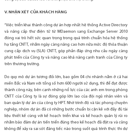
V. NHẬN XÉT CỦA KHÁCH HÀNG
“Việc triển khai thành công dự án hợp nhất hệ thống Active Directory
và nâng cấp thư điện tử từ MDaemon sang Exchange Server 2010
đóng vai trò hết sức quan trọng trong quá trình chuẩn hóa hệ thống
hạ tầng CNTT, nhằm ngày càng nâng cao hơn nữa mức độ thỏa thuận
cung cấp dịch vụ (SLA) CNTT, góp phần đáp ứng nhu cầu ngày càng
phát triển của Công ty và nâng cao khả năng cạnh tranh của Công ty
trên thương trường.
Do quy mô dự án tương đối lớn, bao gồm 04 chi nhánh nằm ở cả hai
miền Bắc và Nam với tổng số hơn 600 người sử dụng, thì để đạt được
thành công này, bên cạnh những nổ lực của các anh em trong phòng
CNTT của Công ty là sự đóng góp lớn lao của đội ngũ nhân viên và
ban quản lý dự án của công ty HPT. Nhờ trình độ và tác phong chuyên
nghiệp, nhóm dự án đã có những bước chuẩn bị cặn kẽ với đầy đủ tài
liệu thiết kế cùng với kế hoạch triển khai và kế hoạch quản lý rủi ro
nhằm bảo đảm dự án tiến triển đúng theo kế hoạch đã đặt ra và cũng
không để xảy ra sai sót đáng tiếc nào trong suốt quá trình thực thi dự