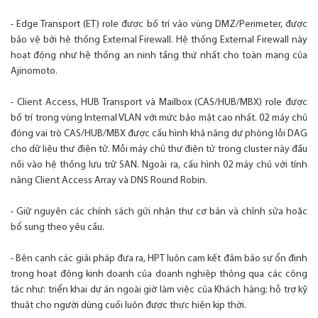
- Edge Transport (ET) role được bố trí vào vùng DMZ/Perimeter, được
bảo vệ bởi hệ thống External Firewall. Hệ thống External Firewall này
hoạt động như hệ thống an ninh tầng thứ nhất cho toàn mạng của
Ajinomoto.
- Client Access, HUB Transport và Mailbox (CAS/HUB/MBX) role được
bố trí trong vùng Internal VLAN với mức bảo mật cao nhất. 02 máy chủ
đóng vai trò CAS/HUB/MBX được cấu hình khả năng dự phòng lỗi DAG
cho dữ liệu thư điện tử. Mỗi máy chủ thư điện tử trong cluster này đấu
nối vào hệ thống lưu trữ SAN. Ngoài ra, cấu hình 02 máy chủ với tính
năng Client Access Array và DNS Round Robin.
- Giữ nguyên các chính sách gửi nhận thư cơ bản và chỉnh sửa hoặc
bổ sung theo yêu cầu.
- Bên cạnh các giải pháp đưa ra, HPT luôn cam kết đảm bảo sự ổn định
trong hoạt động kinh doanh của doanh nghiệp thông qua các công
tác như: triển khai dự án ngoài giờ làm việc của Khách hàng; hỗ trợ kỹ
thuật cho người dùng cuối luôn được thực hiện kịp thời.