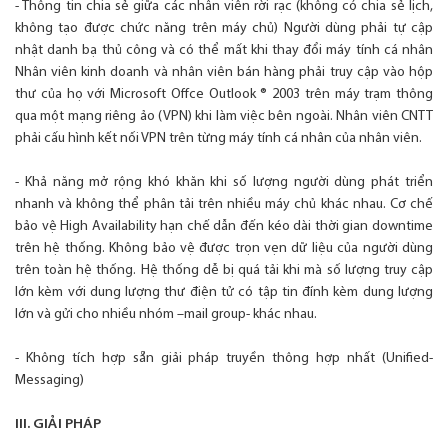
- Thông tin chia sẻ giữa các nhân viên rời rạc (không có chia sẻ lịch,
không tạo được chức năng trên máy chủ) Người dùng phải tự cập
nhật danh bạ thủ công và có thể mất khi thay đổi máy tính cá nhân
Nhân viên kinh doanh và nhân viên bán hàng phải truy cập vào hộp
thư của họ với Microsoft Offce Outlook ® 2003 trên máy trạm thông
qua một mạng riêng ảo (VPN) khi làm việc bên ngoài. Nhân viên CNTT
phải cấu hình kết nối VPN trên từng máy tính cá nhân của nhân viên.
- Khả năng mở rộng khó khăn khi số lượng người dùng phát triển
nhanh và không thể phân tải trên nhiều máy chủ khác nhau. Cơ chế
bảo vệ High Availability hạn chế dẫn đến kéo dài thời gian downtime
trên hệ thống. Không bảo vệ được trọn vẹn dữ liệu của người dùng
trên toàn hệ thống. Hệ thống dễ bị quá tải khi mà số lượng truy cập
lớn kèm với dung lượng thư điện tử có tập tin đính kèm dung lượng
lớn và gửi cho nhiều nhóm –mail group- khác nhau.
- Không tích hợp sẵn giải pháp truyền thông hợp nhất (Unified-
Messaging)
III. GIẢI PHÁP