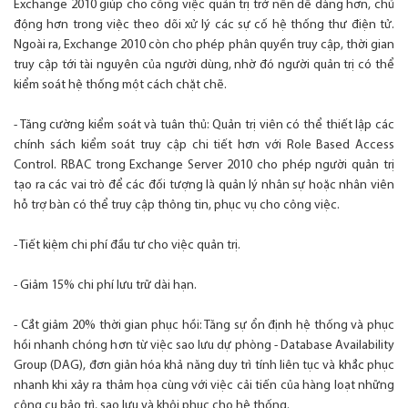
Exchange 2010 giúp cho công việc quản trị trở nên dễ dàng hơn, chủ
động hơn trong việc theo dõi xử lý các sự cố hệ thống thư điện tử.
Ngoài ra, Exchange 2010 còn cho phép phân quyền truy cập, thời gian
truy cập tới tài nguyên của người dùng, nhờ đó người quản trị có thể
kiểm soát hệ thống một cách chặt chẽ.
- Tăng cường kiểm soát và tuân thủ: Quản trị viên có thể thiết lập các
chính sách kiểm soát truy cập chi tiết hơn với Role Based Access
Control. RBAC trong Exchange Server 2010 cho phép người quản trị
tạo ra các vai trò để các đối tượng là quản lý nhân sự hoặc nhân viên
hỗ trợ bàn có thể truy cập thông tin, phục vụ cho công việc.
- Tiết kiệm chi phí đầu tư cho việc quản trị.
- Giảm 15% chi phí lưu trữ dài hạn.
- Cắt giảm 20% thời gian phục hồi: Tăng sự ổn định hệ thống và phục
hồi nhanh chóng hơn từ việc sao lưu dự phòng - Database Availability
Group (DAG), đơn giản hóa khả năng duy trì tính liên tục và khắc phục
nhanh khi xảy ra thảm họa cùng với việc cải tiến của hàng loạt những
công cụ bảo trì, sao lưu và khôi phục cho hệ thống.