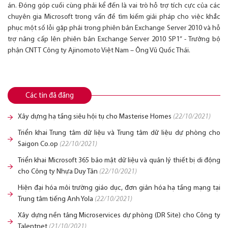
án. Đóng góp cuối cùng phải kể đến là vai trò hỗ trợ tích cực của các
chuyên gia Microsoft trong vấn đề tìm kiếm giải pháp cho việc khắc
phục một số lỗi gặp phải trong phiên bản Exchange Server 2010 và hỗ
trợ nâng cấp lên phiên bản Exchange Server 2010 SP1” - Trưởng bộ
phận CNTT Công ty Ajinomoto Việt Nam – Ông Vũ Quốc Thái.
Các tin đã đăng
Xây dựng hạ tầng siêu hội tụ cho Masterise Homes
(22/10/2021)
Triển khai Trung tâm dữ liệu và Trung tâm dữ liệu dự phòng cho
Saigon Co.op
(22/10/2021)
Triển khai Microsoft 365 bảo mật dữ liệu và quản lý thiết bị di động
cho Công ty Nhựa Duy Tân
(22/10/2021)
Hiện đại hóa môi trường giáo dục, đơn giản hóa hạ tầng mạng tại
Trung tâm tiếng Anh Yola
(22/10/2021)
Xây dựng nền tảng Microservices dự phòng (DR Site) cho Công ty
Talentnet
(21/10/2021)