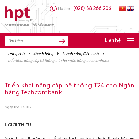
(028) 38 266 206
Hotline:
Am tường công nghệ - Thấu hiểu thông tin
TRANG CHỦ
TRANG CHỦ
Liên hệ
SẢN PHẨM HPT
trang chủ
khách hàng
thành công điển hình
triển khai nâng cấp hệ thống t24 cho ngân hàng techcombank
GIẢI PHÁP
DỊCH VỤ
Triển khai nâng cấp hệ thống T24 cho Ngân
TRI THỨC
hàng Techcombank
CƠ HỘI NGHỀ NGHIỆP
Ngày 06/11/2017
I. GIỚI THIỆU
Ngân hàng thương mại cổ phần Techcombank được thành từ năm