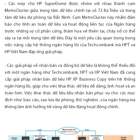
- Các máy chủ HP SuperDome được nhóm với nhau thành cụm
MetroCluster giữa trung tâm dữ liệu chính tại số 72 Bà Triệu và trung
tâm dữ liệu dự phòng tại Bắc Ninh. Cụm MetroCluster này nhằm đảm
bảo cho tính an toàn dữ liệu và hoạt động liên tục của Ngân hàng
trước những sự cố phần cứng, thảm họa về thiên tai, cháy nổ có thể
xảy ra tại mỗi trung tâm dữ liệu. Đây là một yêu cầu quan trọng trong
việc nâng cấp hệ thống ngân hàng lõi của Techcombank mà HPT và
HP Việt Nam đáp ứng giải pháp.
- Các giải pháp về nhân bản và đồng bộ dữ liệu là không thể thiếu đối
với một ngân hàng như Techcombank, HPT và HP Việt Nam đã cung
cấp giải pháp nhân bản dữ liệu HP XP Business Copy trên hệ thống
ngân hàng lõi, giúp cho việc khai thác dữ liệu dễ dàng, linh hoạt và an
toàn hơn. Việc khai thác dữ liệu liệu nhân bản phục vụ cho các mục
đích như: báo cáo, sao lưu dự phòng, thử nghiệm...của ngân hàng mà
không làm ảnh hưởng tới vùng dữ liệu đang hoạt động chính.