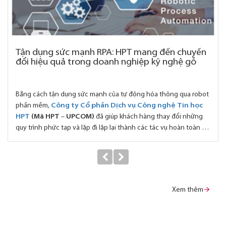
Tận dụng sức mạnh RPA: HPT mang đến chuyển
đổi hiệu quả trong doanh nghiệp kỹ nghệ gỗ
Bằng cách tận dụng sức mạnh của tự động hóa thông qua robot
phần mềm,
Công ty Cổ phần Dịch vụ Công nghệ Tin học
HPT
(Mã HPT
–
UPCOM)
đã giúp khách hàng thay đổi những
quy trình phức tạp và lặp đi lặp lại thành các tác vụ hoàn toàn tự
động và hiệu quả hơn. RPA được ứng dụng trong rất nhiều
ngành nghề, ngay cả những ngành tưởng chừng chỉ hoạt động
theo kiểu truyền thống.
Xem thêm