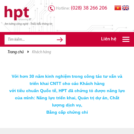
(028) 38 266 206
Hotline:
Am tường công nghệ - Thấu hiểu thông tin
TRANG CHỦ
TRANG CHỦ
Liên hệ
SẢN PHẨM HPT
trang chủ
khách hàng
GIẢI PHÁP
DỊCH VỤ
Với hơn 30 năm kinh nghiệm trong công tác tư vấn và
triển khai CNTT cho các Khách hàng
TRI THỨC
với tiêu chuẩn Quốc tế, HPT đã chứng tỏ được năng lực
CƠ HỘI NGHỀ NGHIỆP
của mình: Năng lực triển khai, Quản trị dự án, Chất
lượng dịch vụ,
Bằng cấp chứng chỉ