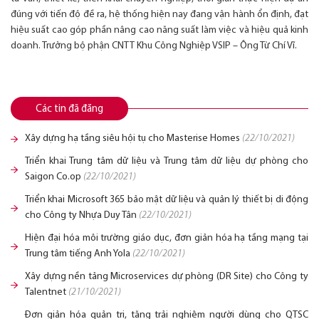
đúng với tiến độ đề ra, hệ thống hiện nay đang vận hành ổn định, đạt
hiệu suất cao góp phần nâng cao năng suất làm việc và hiệu quả kinh
doanh. Trưởng bộ phận CNTT Khu Công Nghiệp VSIP – Ông Từ Chí Vĩ.
Các tin đã đăng
Xây dựng hạ tầng siêu hội tụ cho Masterise Homes
(22/10/2021)
Triển khai Trung tâm dữ liệu và Trung tâm dữ liệu dự phòng cho
Saigon Co.op
(22/10/2021)
Triển khai Microsoft 365 bảo mật dữ liệu và quản lý thiết bị di động
cho Công ty Nhựa Duy Tân
(22/10/2021)
Hiện đại hóa môi trường giáo dục, đơn giản hóa hạ tầng mạng tại
Trung tâm tiếng Anh Yola
(22/10/2021)
Xây dựng nền tảng Microservices dự phòng (DR Site) cho Công ty
Talentnet
(21/10/2021)
Đơn giản hóa quản trị, tăng trải nghiệm người dùng cho QTSC