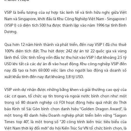
VSIP là biểu tượng của sự hợp tác kinh tế và tình hữu nghị giữa Việt
Nam và Singapore, khởi đầu là Khu Công Nghiệp Việt Nam - Singapore I
(VSIP I) có diện tích 500 ha được thành lập vào năm 1996 tại tỉnh Bình
Dương.
Qua hơn 12 năm hình thành và phát triển, đến nay VSIP I đã cho thuê
100% diện tích đất. Thu hút được 242 dự án từ 22 quốc gia và vùng
lãnh thổ. Ước tính tổng vốn đầu tư thu hút vào VSIP I đạt khoảng 2.5 tỷ
USD khi tất cả các dự án đi vào hoạt động. Khu công nghiệp VSIP đến
nay đã tạo ra hơn 69.000 việc làm cho người lao động và doanh số
xuất khẩu tính đến nay đạt khoảng 3,8 tỷ USD.
VSIP vinh dự nhận được những bằng khen và giải thưởng cao quý của
các cơ quan, tổ chức uy tín trong và ngoài nước bình chọn như: một
trong số 80 doanh nghiệp có FDI hoạt động hiệu quả nhất do Thời
báo Kinh tế Sài Gòn bình chọn danh hiệu “Golden Dragon Award”, là
một trong 40 danh hiệu Doanh nghiệp phát triển bền vững “Saigon
Times top 40”, là một trong số “20 công trình kiến trúc tiêu biểu của
Việt Nam thời kỳ đổi mới” do hội Kiến Trúc Sư VN tổ chức bình chọn, là