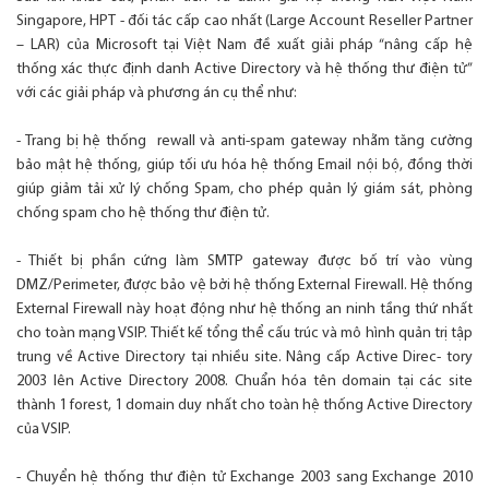
Singapore, HPT - đối tác cấp cao nhất (Large Account Reseller Partner
– LAR) của Microsoft tại Việt Nam đề xuất giải pháp “nâng cấp hệ
thống xác thực định danh Active Directory và hệ thống thư điện tử”
với các giải pháp và phương án cụ thể như:
- Trang bị hệ thống rewall và anti-spam gateway nhằm tăng cường
bảo mật hệ thống, giúp tối ưu hóa hệ thống Email nội bộ, đồng thời
giúp giảm tải xử lý chống Spam, cho phép quản lý giám sát, phòng
chống spam cho hệ thống thư điện tử.
- Thiết bị phần cứng làm SMTP gateway được bố trí vào vùng
DMZ/Perimeter, được bảo vệ bởi hệ thống External Firewall. Hệ thống
External Firewall này hoạt động như hệ thống an ninh tầng thứ nhất
cho toàn mạng VSIP. Thiết kế tổng thể cấu trúc và mô hình quản trị tập
trung về Active Directory tại nhiều site. Nâng cấp Active Direc- tory
2003 lên Active Directory 2008. Chuẩn hóa tên domain tại các site
thành 1 forest, 1 domain duy nhất cho toàn hệ thống Active Directory
của VSIP.
- Chuyển hệ thống thư điện tử Exchange 2003 sang Exchange 2010