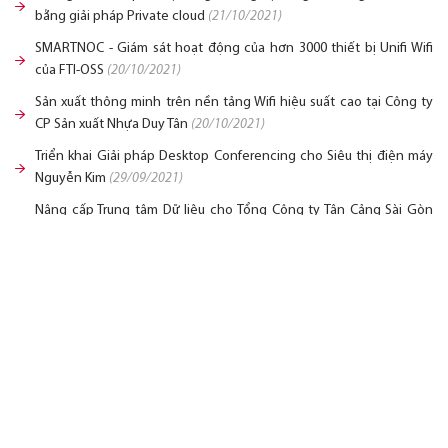
bằng giải pháp Private cloud
(21/10/2021)
SMARTNOC - Giám sát hoạt động của hơn 3000 thiết bị Unifi Wifi
của FTI-OSS
(20/10/2021)
Sản xuất thông minh trên nền tảng Wifi hiệu suất cao tại Công ty
CP Sản xuất Nhựa Duy Tân
(20/10/2021)
Triển khai Giải pháp Desktop Conferencing cho Siêu thị điện máy
Nguyễn Kim
(29/09/2021)
Nâng cấp Trung tâm Dữ liệu cho Tổng Công ty Tân Cảng Sài Gòn
(SNP)
(29/09/2021)
Follow us
© 2017 - Bản quyền thuộc về Công ty Cổ phần Dịch vụ Công nghệ Tin học