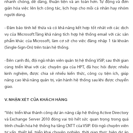
nhanh chóng, dễ dàng, thuận tiện và an toàn hơn. Tự động và đơn
giản hóa việc lên lịch công tác, lịch họp cho mỗi cá nhân hay nhóm
người dùng.
- Đảm bảo tính kế thừa và có khả năng kết hợp tốt nhât với các dịch
vụ của Microsoft:Tăng khả năng tích hợp hệ thống email với các sản
phẩm khác của Microsoft, làm cơ sở cho việc đăng nhập 1 tài khoản
(Single-Sign-On) trên toàn hệ thống.
- Bên cạnh đó, đội ngũ nhân viên quản trị hệ thống VSIP, sau thời gian
cùng triển khai với các chuyên gia của HPT, đã học hỏi được nhiều
kinh nghiệm, được chia sẻ nhiều kiến thức, công cụ tiện ích, giúp
nâng cao khả năng quản trị, vận hành hệ thống sau khi được chuyển
giao.
V. NHẬN XÉT CỦA KHÁCH HÀNG
“Việc triển khai thành công dự án nâng cấp hệ thống Active Directory
và Exchange Server 2010 đóng vai trò hết sức quan trọng trong quá
trình chuẩn hóa hệ thống hạ tầng CNTT của VSIP. Đội ngũ chuyên viên
tư vấn, thiết kế, triển khai chuyên nghiệp, thời gian thực hiện dự án