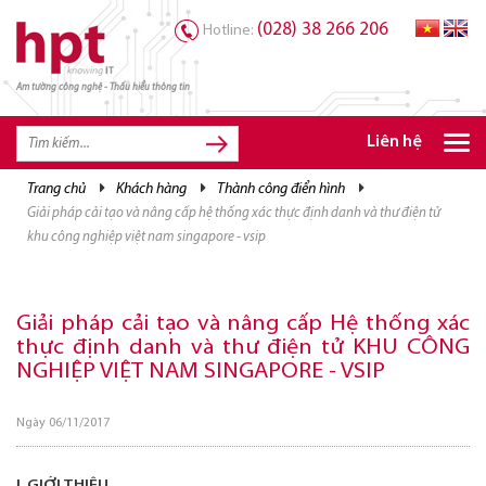
(028) 38 266 206
Hotline:
Am tường công nghệ - Thấu hiểu thông tin
TRANG CHỦ
TRANG CHỦ
Liên hệ
SẢN PHẨM HPT
trang chủ
khách hàng
thành công điển hình
giải pháp cải tạo và nâng cấp hệ thống xác thực định danh và thư điện tử
GIẢI PHÁP
khu công nghiệp việt nam singapore - vsip
DỊCH VỤ
TRI THỨC
Giải pháp cải tạo và nâng cấp Hệ thống xác
thực định danh và thư điện tử KHU CÔNG
CƠ HỘI NGHỀ NGHIỆP
NGHIỆP VIỆT NAM SINGAPORE - VSIP
Ngày 06/11/2017
I. GIỚI THIỆU