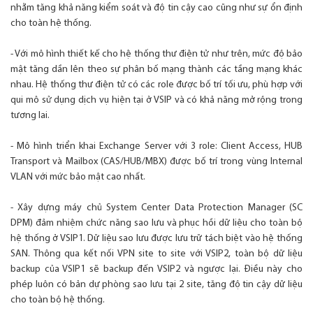
nhằm tăng khả năng kiểm soát và độ tin cậy cao cũng như sự ổn định
cho toàn hệ thống.
- Với mô hình thiết kế cho hệ thống thư điện tử như trên, mức độ bảo
mật tăng dần lên theo sự phân bố mạng thành các tầng mạng khác
nhau. Hệ thống thư điện tử có các role được bố trí tối ưu, phù hợp với
qui mô sử dụng dịch vụ hiện tại ở VSIP và có khả năng mở rộng trong
tương lai.
- Mô hình triển khai Exchange Server với 3 role: Client Access, HUB
Transport và Mailbox (CAS/HUB/MBX) được bố trí trong vùng Internal
VLAN với mức bảo mật cao nhất.
- Xây dựng máy chủ System Center Data Protection Manager (SC
DPM) đảm nhiệm chức năng sao lưu và phục hồi dữ liệu cho toàn bộ
hệ thống ở VSIP1. Dữ liệu sao lưu được lưu trữ tách biệt vào hệ thống
SAN. Thông qua kết nối VPN site to site với VSIP2, toàn bộ dữ liệu
backup của VSIP1 sẽ backup đến VSIP2 và ngược lại. Điều này cho
phép luôn có bản dự phòng sao lưu tại 2 site, tăng độ tin cậy dữ liệu
cho toàn bộ hệ thống.