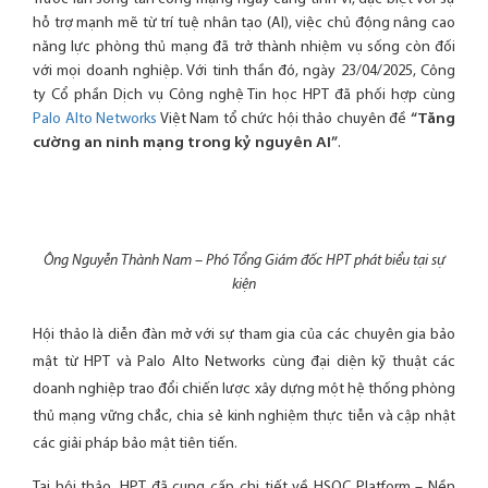
hỗ trợ mạnh mẽ từ trí tuệ nhân tạo (AI), việc chủ động nâng cao
năng lực phòng thủ mạng đã trở thành nhiệm vụ sống còn đối
với mọi doanh nghiệp. Với tinh thần đó, ngày 23/04/2025, Công
ty Cổ phần Dịch vụ Công nghệ Tin học HPT đã phối hợp cùng
Palo Alto Networks
Việt Nam tổ chức hội thảo chuyên đề
“Tăng
cường an ninh mạng trong kỷ nguyên AI”
.
Ông Nguyễn Thành Nam – Phó Tổng Giám đốc HPT phát biểu tại sự
kiện
Hội thảo là diễn đàn mở với sự tham gia của các chuyên gia bảo
mật từ HPT và Palo Alto Networks cùng đại diện kỹ thuật các
doanh nghiệp trao đổi chiến lược xây dựng một hệ thống phòng
thủ mạng vững chắc, chia sẻ kinh nghiệm thực tiễn và cập nhật
các giải pháp bảo mật tiên tiến.
Tại hội thảo, HPT đã cung cấp chi tiết về HSOC Platform – Nền