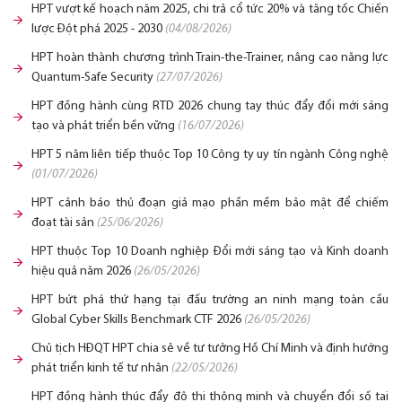
HPT vượt kế hoạch năm 2025, chi trả cổ tức 20% và tăng tốc Chiến
lược Đột phá 2025 - 2030
(04/08/2026)
HPT hoàn thành chương trình Train-the-Trainer, nâng cao năng lực
Quantum-Safe Security
(27/07/2026)
HPT đồng hành cùng RTD 2026 chung tay thúc đẩy đổi mới sáng
tạo và phát triển bền vững
(16/07/2026)
HPT 5 năm liên tiếp thuộc Top 10 Công ty uy tín ngành Công nghệ
(01/07/2026)
HPT cảnh báo thủ đoạn giả mạo phần mềm bảo mật để chiếm
đoạt tài sản
(25/06/2026)
HPT thuộc Top 10 Doanh nghiệp Đổi mới sáng tạo và Kinh doanh
hiệu quả năm 2026
(26/05/2026)
HPT bứt phá thứ hạng tại đấu trường an ninh mạng toàn cầu
Global Cyber Skills Benchmark CTF 2026
(26/05/2026)
Chủ tịch HĐQT HPT chia sẻ về tư tưởng Hồ Chí Minh và định hướng
phát triển kinh tế tư nhân
(22/05/2026)
HPT đồng hành thúc đẩy đô thị thông minh và chuyển đổi số tại