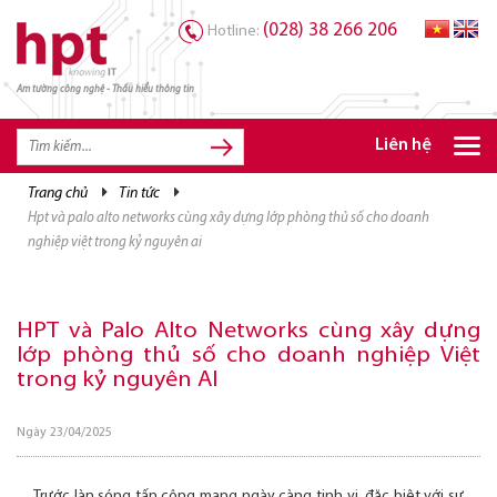
(028) 38 266 206
Hotline:
Am tường công nghệ - Thấu hiểu thông tin
TRANG CHỦ
TRANG CHỦ
Liên hệ
SẢN PHẨM HPT
trang chủ
tin tức
hpt và palo alto networks cùng xây dựng lớp phòng thủ số cho doanh
GIẢI PHÁP
nghiệp việt trong kỷ nguyên ai
DỊCH VỤ
TRI THỨC
HPT và Palo Alto Networks cùng xây dựng
lớp phòng thủ số cho doanh nghiệp Việt
CƠ HỘI NGHỀ NGHIỆP
trong kỷ nguyên AI
Ngày 23/04/2025
Trước làn sóng tấn công mạng ngày càng tinh vi, đặc biệt với sự