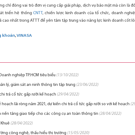
ng chỉ đóng vai trò đơn vị cung cấp giải pháp, dịch vụ bảo mật mà còn là đối
át triển hệ thống
CNTT
, chiến lược kinh doanh của tổ chức, doanh nghiệ
 cao nhất trong ATTT để yên tâm tập trung vào năng lực kinh doanh cốt lõi
g khoán
,
VINASA
 Doanh nghiệp TP.HCM tiêu biểu
(13/10/2022)
n lý, giám sát an ninh thông tin tập trung
(23/06/2022)
chi trả cổ tức gấp rưỡi kế hoạch
(29/04/2022)
oạch lãi ròng năm 2021, dự kiến chi trả cổ tức gấp rưỡi so với kế hoạch
(2
n nền tảng giao tiếp cho các công cụ an toàn thông tin
(28/04/2022)
o Khuê
(28/04/2022)
ường công nghệ, thấu hiểu thị trường
(15/05/2020)