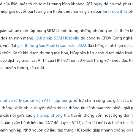
ê của IBM, một tổ chức mất trung bình khoảng 287 ngày để có thể phát h
iệp giải quyết bài toán giảm thiểu thiệt hại và gián đoạn
kinh doanh
là ph
giám sát an ninh tập trung SIEM là một trong những phương án cải thiện
 dọa an ninh mạng.
Giải pháp SIEM HCapollo
do công ty CPDV Công nghệ T
, vừa đạt
giải thưởng Sao Khuê (5 sao) năm 2022
, đã chứng minh hiệu quả 
 chức. Kể từ khi được thương mại hoá, HCapollo bên cạnh được triển khai
 cấp dịch vụ Giám sát ATTT của HPT với hơn 30 khách hàng với nhiều đặc t
ợng, truyền thông, sản xuất…
u trữ và xử lý các sự kiện ATTT tập trung
, hỗ trợ chính công tác giám sát, q
 thống, khắc phục khuyết điểm rời rạc thông tin cảnh báo trên nhiều giải 
à cầu nối giữa các
giải pháp phòng thủ
truyền thống vốn hoạt động đơn lẻ
 năng vận hành liên tục 24/7 để duy trì ATTT, giám sát một cách liên tục. 
oanh nghiệp. Nhờ nguồn dữ liệu tập trung, HCapollo giúp nhanh chóng
phá