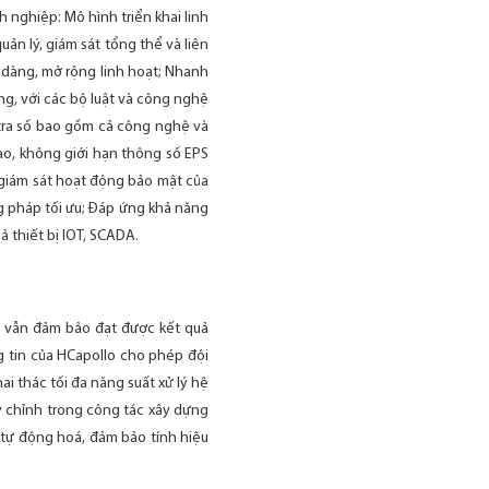
nghiệp: Mô hình triển khai linh
ản lý, giám sát tổng thể và liên
 dàng, mở rộng linh hoạt; Nhanh
, với các bộ luật và công nghệ
 tra số bao gồm cả công nghệ và
vào, không giới hạn thông số EPS
, giám sát hoạt động bảo mật của
g pháp tối ưu; Đáp ứng khả năng
ả thiết bị IOT, SCADA.
mà vẫn đảm bảo đạt được kết quả
g tin của HCapollo cho phép đội
ai thác tối đa năng suất xử lý hệ
y chỉnh trong công tác xây dựng
 tự động hoá, đảm bảo tính hiệu