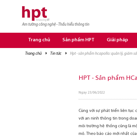
Am tường công nghệ - Thấu hiểu thông tin
TRANG CHỦ
TRANG CHỦ
Trang chủ
Sản phẩm HPT
Giải pháp
SẢN PHẨM HPT
trang chủ
tin tức
hpt - sản phẩm hcapollo: quản lý, giám sá
GIẢI PHÁP
DỊCH VỤ
HPT - Sản phẩm HCap
TRI THỨC
Ngày 23/06/2022
CƠ HỘI NGHỀ NGHIỆP
Cùng với sự phát triển liên tụ
với an ninh thông tin trong do
môi trường hệ thống cũng là mộ
mô. Theo báo cáo mới nhất của 