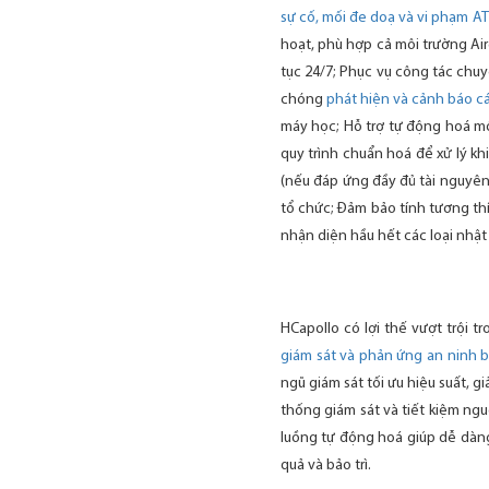
sự cố, mối đe doạ và vi phạm A
hoạt, phù hợp cả môi trường Air
tục 24/7; Phục vụ công tác chu
chóng
phát hiện và cảnh báo cá
máy học; Hỗ trợ tự động hoá mộ
quy trình chuẩn hoá để xử lý kh
(nếu đáp ứng đầy đủ tài nguyên)
tổ chức; Đảm bảo tính tương th
nhận diện hầu hết các loại nhật 
HCapollo có lợi thế vượt trội 
giám sát và phản ứng an ninh 
ngũ giám sát tối ưu hiệu suất, g
thống giám sát và tiết kiệm ng
luồng tự động hoá giúp dễ dàng
quả và bảo trì.