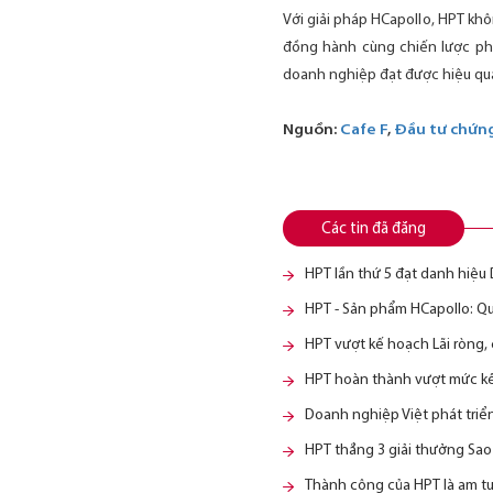
Với giải pháp HCapollo, HPT khô
đồng hành cùng chiến lược ph
doanh nghiệp đạt được hiệu quả
Nguồn:
Cafe F
,
Đầu tư chứn
Các tin đã đăng
HPT lần thứ 5 đạt danh hiệu
HPT - Sản phẩm HCapollo: Quả
HPT vượt kế hoạch Lãi ròng, 
HPT hoàn thành vượt mức kế h
Doanh nghiệp Việt phát triể
HPT thắng 3 giải thưởng Sa
Thành công của HPT là am t