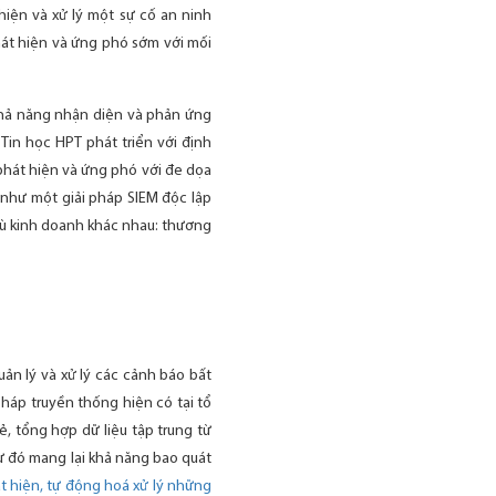
iện và xử lý một sự cố an ninh
át hiện và ứng phó sớm với mối
 khả năng nhận diện và phản ứng
in học HPT phát triển với định
phát hiện và ứng phó với đe dọa
 như một giải pháp SIEM độc lập
hù kinh doanh khác nhau: thương
uản lý và xử lý các cảnh báo bất
pháp truyền thống hiện có tại tổ
, tổng hợp dữ liệu tập trung từ
Từ đó mang lại khả năng bao quát
t hiện, tự động hoá xử lý những