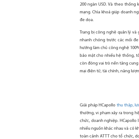
200 ngàn USD. Và theo thống k
mạng. Chìa khoá giúp doanh ngh
đe dọa.
Trang bị công nghệ quản lý và 
nhanh chóng trước các mối đe
hướng làm chủ công nghệ 100%
bảo mật cho nhiều hệ thống, tổ
còn đóng vai trò nền tảng cung
mại điện tử, tài chính, năng lư
Giải pháp HCapollo
thu thập, lư
thường, vi phạm xảy ra trong hệ
chức, doanh nghiệp. HCapollo l
nhiều nguồn khác nhau và có khả
toàn cảnh ATTT cho tổ chức, d