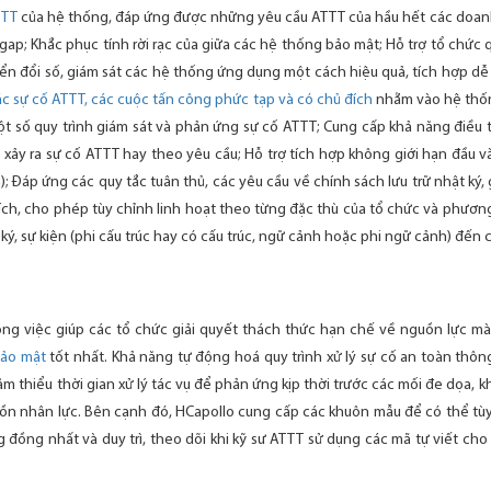
TTT
của hệ thống, đáp ứng được những yêu cầu ATTT của hầu hết các doanh 
gap; Khắc phục tính rời rạc của giữa các hệ thống bảo mật; Hỗ trợ tổ chức qu
yển đổi số, giám sát các hệ thống ứng dụng một cách hiệu quả, tích hợp dễ
c sự cố ATTT, các cuộc tấn công phức tạp và có chủ đích
nhằm vào hệ thống
t số quy trình giám sát và phản ứng sự cố ATTT; Cung cấp khả năng điều
i xảy ra sự cố ATTT hay theo yêu cầu; Hỗ trợ tích hợp không giới hạn đầu 
; Đáp ứng các quy tắc tuân thủ, các yêu cầu về chính sách lưu trữ nhật ký
ích, cho phép tùy chỉnh linh hoạt theo từng đặc thù của tổ chức và phươn
ký, sự kiện (phi cấu trúc hay có cấu trúc, ngữ cảnh hoặc phi ngữ cảnh) đến c
trong việc giúp các tổ chức giải quyết thách thức hạn chế về nguồn lực 
bảo mật
tốt nhất. Khả năng tự động hoá quy trình xử lý sự cố an toàn thôn
iảm thiểu thời gian xử lý tác vụ để phản ứng kịp thời trước các mối đe dọa, kh
uồn nhân lực. Bên cạnh đó, HCapollo cung cấp các khuôn mẫu để có thể tù
 đồng nhất và duy trì, theo dõi khi kỹ sư ATTT sử dụng các mã tự viết cho