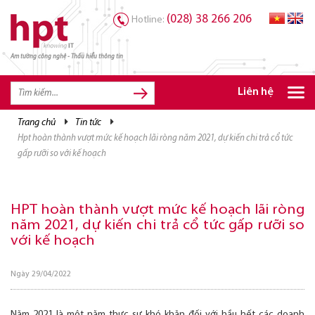
(028) 38 266 206
Hotline:
Am tường công nghệ - Thấu hiểu thông tin
TRANG CHỦ
TRANG CHỦ
Liên hệ
SẢN PHẨM HPT
trang chủ
tin tức
hpt hoàn thành vượt mức kế hoạch lãi ròng năm 2021, dự kiến chi trả cổ tức
GIẢI PHÁP
gấp rưỡi so với kế hoạch
DỊCH VỤ
TRI THỨC
HPT hoàn thành vượt mức kế hoạch lãi ròng
năm 2021, dự kiến chi trả cổ tức gấp rưỡi so
CƠ HỘI NGHỀ NGHIỆP
với kế hoạch
Ngày 29/04/2022
Năm 2021 là một năm thực sự khó khăn đối với hầu hết các doanh