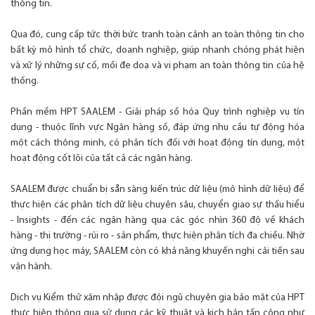
thông tin.
Qua đó, cung cấp tức thời bức tranh toàn cảnh an toàn thông tin cho
bất kỳ mô hình tổ chức, doanh nghiệp, giúp nhanh chóng phát hiện
và xử lý những sự cố, mối đe doạ và vi phạm an toàn thông tin của hệ
thống.
Phần mềm HPT SAALEM - Giải pháp số hóa Quy trình nghiệp vụ tín
dụng - thuộc lĩnh vực Ngân hàng số, đáp ứng nhu cầu tự động hóa
một cách thông minh, có phân tích đối với hoạt động tín dụng, một
hoạt động cốt lõi của tất cả các ngân hàng.
SAALEM được chuẩn bị sẵn sàng kiến trúc dữ liệu (mô hình dữ liệu) để
thực hiện các phân tích dữ liệu chuyên sâu, chuyển giao sự thấu hiểu
- Insights - đến các ngân hàng qua các góc nhìn 360 độ về khách
hàng - thị trường - rủi ro - sản phẩm, thực hiện phân tích đa chiều. Nhờ
ứng dụng học máy, SAALEM còn có khả năng khuyến nghị cải tiến sau
vận hành.
Dịch vụ Kiểm thử xâm nhập được đội ngũ chuyên gia bảo mật của HPT
thực hiện thông qua sử dụng các kỹ thuật và kịch bản tấn công như