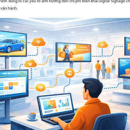
 hình dung rõ các yếu tố ảnh hưởng đến chi phí triển khai Digital Signage
 vận hành.