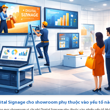
igital Signage cho showroom phụ thuộc vào yếu tố n
o mọi showroom vì chi phí Digital Signage phụ thuộc vào nhiều yếu tố k