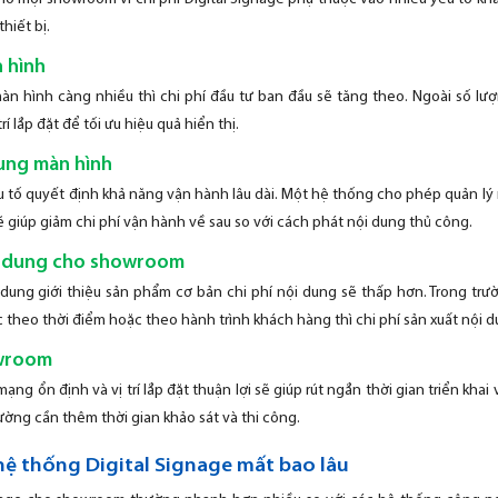
thiết bị.
 hình
n hình càng nhiều thì chi phí đầu tư ban đầu sẽ tăng theo. Ngoài số l
í lắp đặt để tối ưu hiệu quả hiển thị.
ung màn hình
u tố quyết định khả năng vận hành lâu dài. Một hệ thống cho phép quản lý
sẽ giúp giảm chi phí vận hành về sau so với cách phát nội dung thủ công.
i dung cho showroom
 dung giới thiệu sản phẩm cơ bản chi phí nội dung sẽ thấp hơn. Trong t
 theo thời điểm hoặc theo hành trình khách hàng thì chi phí sản xuất nội 
owroom
g ổn định và vị trí lắp đặt thuận lợi sẽ giúp rút ngắn thời gian triển khai 
ường cần thêm thời gian khảo sát và thi công.
 hệ thống Digital Signage mất bao lâu