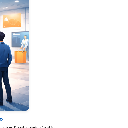
ào
hác nhau. Doanh nghiệp cần nhìn