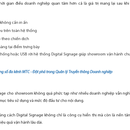
ời gian điều doanh nghiệp quan tâm hơn cả là giá trị mang lại sau khi t
không cần in ấn
u trên toàn hệ thống
p theo chiến dịch
àng tại điểm trưng bày
 thống hoặc USB rời hệ thống Digital Signage giúp showroom vận hành c
ông số đa kênh MTC - Đột phá trong Quản lý Truyền thông Doanh nghiệp
gnage cho showroom không quá phức tạp như nhiều doanh nghiệp vẫn nghĩ.
ục tiêu sử dụng và mức độ đầu tư cho nội dung.
đúng cách Digital Signage không chỉ là công cụ hiển thị mà còn là nền 
iệu quả vận hành lâu dài.