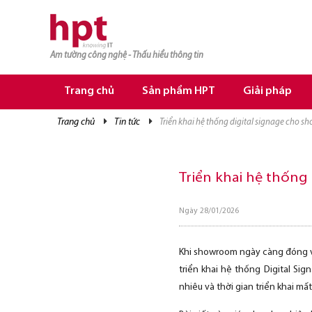
Am tường công nghệ - Thấu hiểu thông tin
Trang chủ
Sản phẩm HPT
Giải pháp
trang chủ
tin tức
triển khai hệ thống digital signage cho s
TRANG CHỦ
TRANG CHỦ
Triển khai hệ thống
SẢN PHẨM HPT
GIẢI PHÁP
Ngày 28/01/2026
DỊCH VỤ
Khi showroom ngày càng đóng va
TRI THỨC
triển khai hệ thống Digital Si
nhiêu và thời gian triển khai mất
CƠ HỘI NGHỀ NGHIỆP