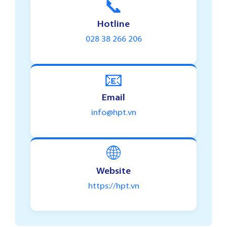
📞
Hotline
028 38 266 206
📧
Email
info@hpt.vn
🌐
Website
https://hpt.vn