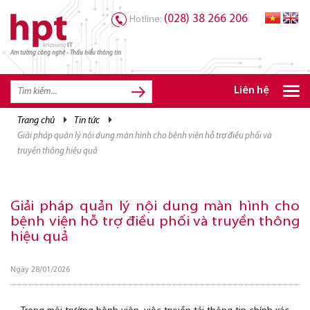
(028) 38 266 206
Hotline:
Am tường công nghệ - Thấu hiểu thông tin
Liên hệ
trang chủ
tin tức
TRANG CHỦ
giải pháp quản lý nội dung màn hình cho bệnh viện hỗ trợ điều phối và
TRANG CHỦ
truyền thông hiệu quả
SẢN PHẨM HPT
GIẢI PHÁP
Giải pháp quản lý nội dung màn hình cho
bệnh viện hỗ trợ điều phối và truyền thông
DỊCH VỤ
hiệu quả
TRI THỨC
Ngày 28/01/2026
CƠ HỘI NGHỀ NGHIỆP