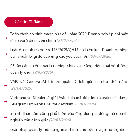
Các tin đã đăng
Toàn cảnh an ninh mạng nửa đầu năm 2026: Doanh nghiệp đối mặt
rủi ro với 5 điểm yếu chính
(21/07/2026)
Luật An ninh mạng số 116/2025/QH15 có hiệu lực: Doanh nghiệp
cần chuẩn bị gì để đáp ứng các yêu cầu mới?
(03/07/2026)
03 rào cản khiến doanh nghiệp chưa sẵn sàng triển khai hệ thống
quản lý kho
(19/05/2026)
VMS và Camera AI hỗ trợ quản lý bãi giữ xe như thế nào?
(21/04/2026)
Vietnamese Stealer là gì? Phân tích mã độc Info Stealer sử dụng
Telegram làm kênh C&C tại Việt Nam
(03/03/2026)
5 hình thức tấn công phổ biến vào ứng dụng di động mà doanh
nghiệp cần cảnh giác
(28/01/2026)
Giải pháp quản lý nội dung màn hình cho bệnh viện hỗ trợ điều