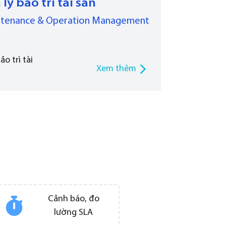
lý bảo trì tài sản
ntenance & Operation Management
o trì tài
Xem thêm
Cảnh báo, đo
lường SLA