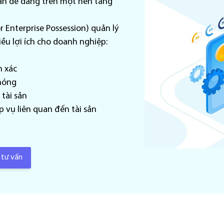
sản dễ dàng trên một nền tảng
 Enterprise Possession) quản lý
iều lợi ích cho doanh nghiệp:
h xác
chóng
 tài sản
p vụ liên quan đến tài sản
 tư vấn