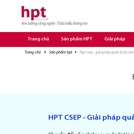
Am tường công nghệ - Thấu hiểu thông tin
TRANG CHỦ
TRANG CHỦ
Trang chủ
Sản phẩm HPT
Giải pháp
SẢN PHẨM HPT
trang chủ
sản phẩm hpt
hpt csep - giải pháp quản lý tài sản
GIẢI PHÁP
DỊCH VỤ
TRI THỨC
CƠ HỘI NGHỀ NGHIỆP
HPT CSEP - Giải pháp quả