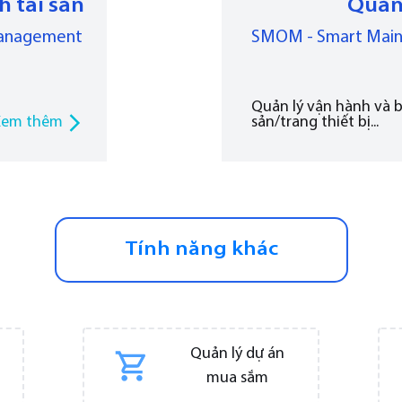
h tài sản
Quản 
Management
SMOM - Smart Mai
Quản lý vận hành và bả
Xem thêm
sản/trang thiết bị...
Tính năng khác
Quản lý dự án
mua sắm