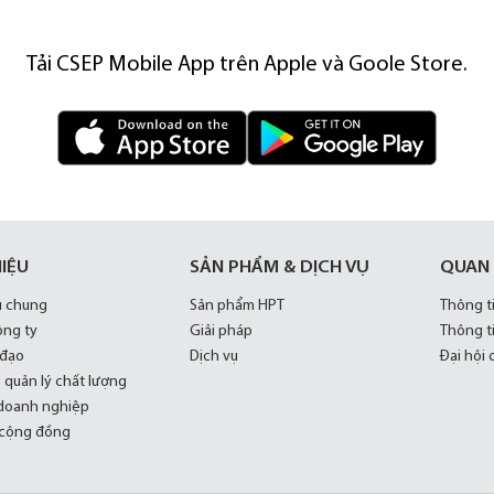
Tải CSEP Mobile App trên Apple và Goole Store.
HIỆU
SẢN PHẨM & DỊCH VỤ
QUAN
u chung
Sản phẩm HPT
Thông t
ông ty
Giải pháp
Thông t
 đạo
Dịch vụ
Đại hội
 quản lý chất lượng
doanh nghiệp
 cộng đồng