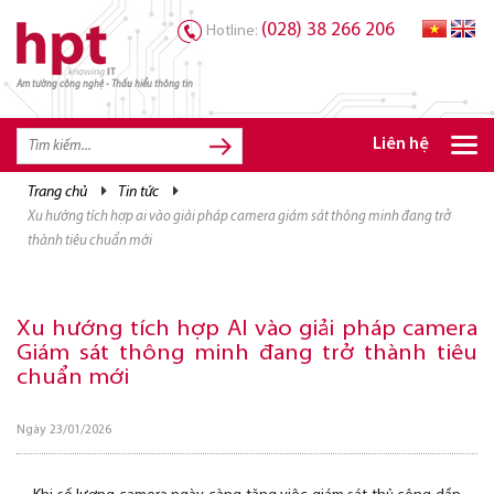
(028) 38 266 206
Hotline:
Am tường công nghệ - Thấu hiểu thông tin
Liên hệ
trang chủ
tin tức
TRANG CHỦ
xu hướng tích hợp ai vào giải pháp camera giám sát thông minh đang trở
TRANG CHỦ
thành tiêu chuẩn mới
SẢN PHẨM HPT
GIẢI PHÁP
Xu hướng tích hợp AI vào giải pháp camera
Giám sát thông minh đang trở thành tiêu
DỊCH VỤ
chuẩn mới
TRI THỨC
Ngày 23/01/2026
CƠ HỘI NGHỀ NGHIỆP