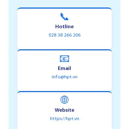
📞
Hotline
028 38 266 206
📧
Email
info@hpt.vn
🌐
Website
https://hpt.vn