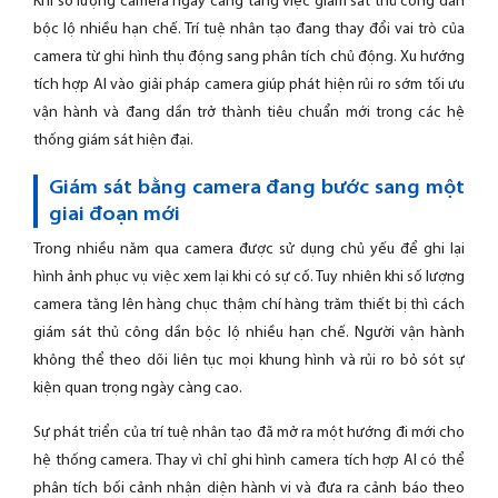
Khi số lượng camera ngày càng tăng việc giám sát thủ công dần
bộc lộ nhiều hạn chế. Trí tuệ nhân tạo đang thay đổi vai trò của
camera từ ghi hình thụ động sang phân tích chủ động. Xu hướng
tích hợp AI vào giải pháp camera giúp phát hiện rủi ro sớm tối ưu
vận hành và đang dần trở thành tiêu chuẩn mới trong các hệ
thống giám sát hiện đại.
Giám sát bằng camera đang bước sang một
giai đoạn mới
Trong nhiều năm qua camera được sử dụng chủ yếu để ghi lại
hình ảnh phục vụ việc xem lại khi có sự cố. Tuy nhiên khi số lượng
camera tăng lên hàng chục thậm chí hàng trăm thiết bị thì cách
giám sát thủ công dần bộc lộ nhiều hạn chế. Người vận hành
không thể theo dõi liên tục mọi khung hình và rủi ro bỏ sót sự
kiện quan trọng ngày càng cao.
Sự phát triển của trí tuệ nhân tạo đã mở ra một hướng đi mới cho
hệ thống camera. Thay vì chỉ ghi hình camera tích hợp AI có thể
phân tích bối cảnh nhận diện hành vi và đưa ra cảnh báo theo