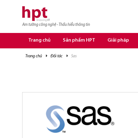
Am tường công nghệ - Thấu hiểu thông tin
TRANG CHỦ
TRANG CHỦ
Trang chủ
Sản phẩm HPT
Giải pháp
SẢN PHẨM HPT
trang chủ
đối tác
sas
GIẢI PHÁP
DỊCH VỤ
TRI THỨC
CƠ HỘI NGHỀ NGHIỆP