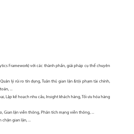
lytics Framework) với các thành phần, giải pháp cụ thể chuyên
 Quản lý rủi ro tín dụng, Tuân thủ gian lận &tội phạm tài chính,
oán, ...
oại, Lập kế hoạch nhu cầu, Insight khách hàng, Tối ưu hóa hàng
, Gian lận viễn thông, Phân tích mạng viễn thông, ...
chặn gian lận, ...