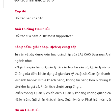
Đối tác chính thức từ 2010
Cấp độ
Đối tác Bạc của SAS
Giải thưởng tiêu biểu
Đối tác của năm 2018 “Most supportive”
Sản phẩm, giải pháp, Dịch vụ cung cấp
Tư vấn và xây dựng kiến trúc giải pháp của SAS (SAS Business An
ngành như:
- Ngành ngân hàng: Quản lý tài sản Nợ- Tài sản có, Quản lý rủi ro,
Chống rửa tiền, Nhận dạng & gian lận kỹ thuật số, Gian lận thanh t
- Ngành bán lẻ: Trí tuệ khách hàng, Thông tin hàng hóa & chủng l
tồn kho &; giá cả, Phân tích chuỗi cung ứng, ...
- Viễn thông: Quản lý chiến dịch, Quản lý khoảng không quảng cáo
- Bảo hiểm: Giữ chân khách hàng, Quản lý rủi ro, Phát hiện và ngăn 
Dự án tiêu biểu