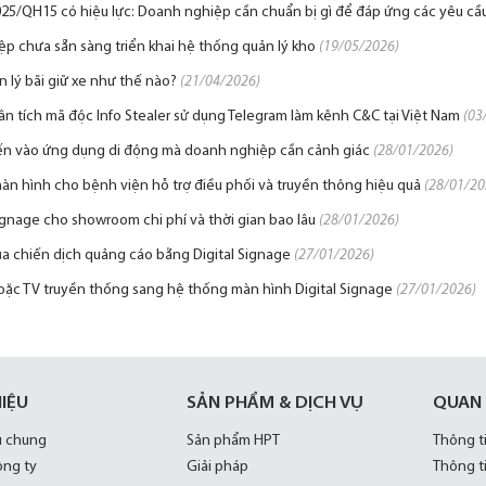
25/QH15 có hiệu lực: Doanh nghiệp cần chuẩn bị gì để đáp ứng các yêu cầ
ệp chưa sẵn sàng triển khai hệ thống quản lý kho
(19/05/2026)
n lý bãi giữ xe như thế nào?
(21/04/2026)
ân tích mã độc Info Stealer sử dụng Telegram làm kênh C&C tại Việt Nam
(03
iến vào ứng dụng di động mà doanh nghiệp cần cảnh giác
(28/01/2026)
màn hình cho bệnh viện hỗ trợ điều phối và truyền thông hiệu quả
(28/01/20
Signage cho showroom chi phí và thời gian bao lâu
(28/01/2026)
của chiến dịch quảng cáo bằng Digital Signage
(27/01/2026)
oặc TV truyền thống sang hệ thống màn hình Digital Signage
(27/01/2026)
HIỆU
SẢN PHẨM & DỊCH VỤ
QUAN
u chung
Sản phẩm HPT
Thông t
ông ty
Giải pháp
Thông t