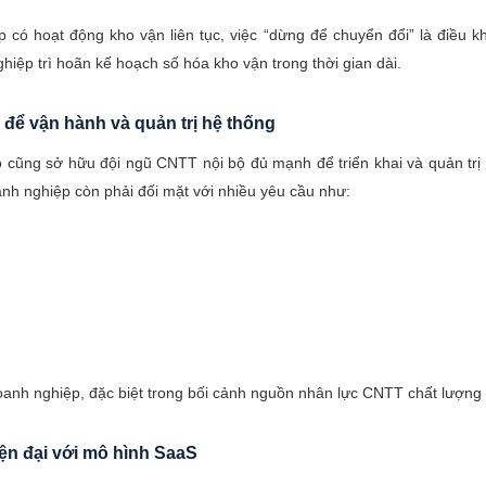
p có hoạt động kho vận liên tục, việc “dừng để chuyển đổi” là điều k
hiệp trì hoãn kế hoạch số hóa kho vận trong thời gian dài.
để vận hành và quản trị hệ thống
cũng sở hữu đội ngũ CNTT nội bộ đủ mạnh để triển khai và quản trị 
anh nghiệp còn phải đối mặt với nhiều yêu cầu như:
doanh nghiệp, đặc biệt trong bối cảnh nguồn nhân lực CNTT chất lượn
ện đại với mô hình SaaS