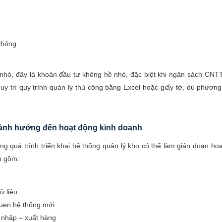
 thống
nhỏ, đây là khoản đầu tư không hề nhỏ, đặc biệt khi ngân sách CNT
uy trì quy trình quản lý thủ công bằng Excel hoặc giấy tờ, dù phương
ai ảnh hưởng đến hoạt động kinh doanh
ng quá trình triển khai hệ thống quản lý kho có thể làm gián đoạn hoạ
m gồm:
ữ liệu
quen hệ thống mới
h nhập – xuất hàng