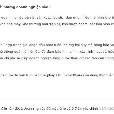
ới những doanh nghiệp nào?
oanh nghiệp bán lẻ, sản xuất, logistic, đáp ứng nhiều mô hình kho t
, kho nhà máy, kho thương mại điện tử, kho dược phẩm, các loại hình k
phù hợp trong giai đoạn đầu phát triển, nhưng khi quy mô hàng hóa 
ệ thống quản lý hiện đại để đảm bảo tính chính xác, linh hoạt và hiệu
i ưu chi phí sẽ giúp doanh nghiệp từng bước tháo gỡ các rào cản trong
để được tư vấn trực tiếp giải pháp HPT SmartWares và dùng thử miễn
đầu năm 2026: Doanh nghiệp đối mặt rủi ro với 5 điểm yếu chính
(21/07/20