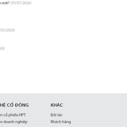
u mới?
(03/07/2026)
/03/2026)
26)
 HỆ CỔ ĐÔNG
KHÁC
in cổ phiếu HPT
Đối tác
in doanh nghiệp
Khách hàng