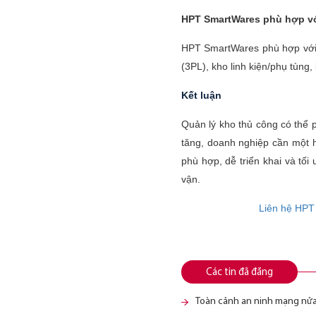
HPT SmartWares phù hợp v
HPT SmartWares phù hợp với d
(3PL), kho linh kiện/phụ tùng
Kết luận
Quản lý kho thủ công có thể 
tăng, doanh nghiệp cần một h
phù hợp, dễ triển khai và tố
vận.
Liên hệ HPT
Các tin đã đăng
Toàn cảnh an ninh mạng nửa 