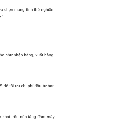
lựa chọn mang tính thử nghiệm
í.
ho như nhập hàng, xuất hàng,
 để tối ưu chi phí đầu tư ban
n khai trên nền tảng đám mây