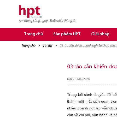
Am tường công nghệ - Thấu hiểu thông tin
TRANG CHỦ
TRANG CHỦ
Trang chủ
Sản phẩm HPT
Giải pháp
SẢN PHẨM HPT
trang chủ
tin tức
03 rào cản khiến doanh nghiệp chưa sẵn s
GIẢI PHÁP
DỊCH VỤ
03 rào cản khiến do
TRI THỨC
Ngày 19/05/2026
CƠ HỘI NGHỀ NGHIỆP
Trong bối cảnh chuyển đổi số
thành một mắt xích quan trọn
nhiều doanh nghiệp vẫn chư
cản về chi phí, vận hành và n