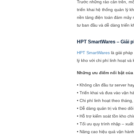
Trước những rào cản trên, mô
triển khai hệ thống quản lý 
nền tảng điện toán đám mây 
tư ban đầu và dễ dàng triển kh
HPT SmartWares – Giải p
HPT SmartWares
là giải pháp
lý kho với chi phí linh hoạt v
Những ưu điểm nổi bật của
• Không cần đầu tư server h
• Triển khai và đưa vào vận 
• Chi phí linh hoạt theo thán
• Dễ dàng quản trị và theo d
• Hỗ trợ kiểm soát tồn kho ch
• Tối ưu quy trình nhập – xuấ
• Nâng cao hiệu quả vận hành