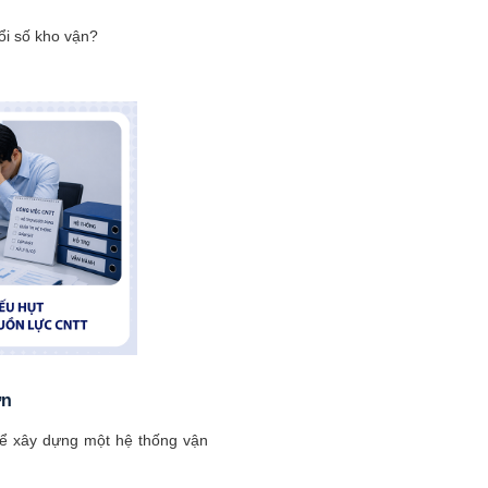
ổi số kho vận?
ớn
 Để xây dựng một hệ thống vận