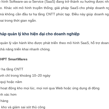
 hình Software-as-a-Service (SaaS) đang trở thành xu hướng được nh
kho. Khác với mô hình truyền thống, giải pháp SaaS cho phép doanh
mà không cần đầu tư hạ tầng CNTT phức tạp. Điều này giúp doanh ngh
ai trong thời gian ngắn.
háp quản lý kho hiện
đại cho doanh nghiệp
 quản lý vận hành kho được phát triển theo mô hình SaaS, hỗ trợ doan
à khả năng triển khai nhanh chóng.
 HPT SmartWares
ay hạ tầng CNTT
hành chỉ trong khoảng 10–20 ngày
g, quý hoặc năm
õi hoạt động kho mọi lúc, mọi nơi qua Web hoặc ứng dụng di động
ính xác hơn
t hàng
 kho và giảm sai sót thủ công