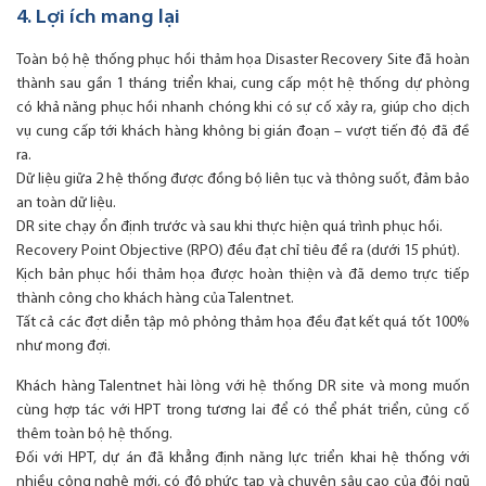
4. Lợi ích mang lại
Toàn bộ hệ thống phục hồi thảm họa Disaster Recovery Site đã hoàn
thành sau gần 1 tháng triển khai, cung cấp một hệ thống dự phòng
có khả năng phục hồi nhanh chóng khi có sự cố xảy ra, giúp cho dịch
vụ cung cấp tới khách hàng không bị gián đoạn – vượt tiến độ đã đề
ra.
Dữ liệu giữa 2 hệ thống được đồng bộ liên tục và thông suốt, đảm bảo
an toàn dữ liệu.
DR site chạy ổn định trước và sau khi thực hiện quá trình phục hồi.
Recovery Point Objective (RPO) đều đạt chỉ tiêu đề ra (dưới 15 phút).
Kịch bản phục hồi thảm họa được hoàn thiện và đã demo trực tiếp
thành công cho khách hàng của Talentnet.
Tất cả các đợt diễn tập mô phỏng thảm họa đều đạt kết quá tốt 100%
như mong đợi.
Khách hàng Talentnet hài lòng với hệ thống DR site và mong muốn
cùng hợp tác với HPT trong tương lai để có thể phát triển, củng cố
thêm toàn bộ hệ thống.
Đối với HPT, dự án đã khẳng định năng lực triển khai hệ thống với
nhiều công nghệ mới, có độ phức tạp và chuyên sâu cao của đội ngũ