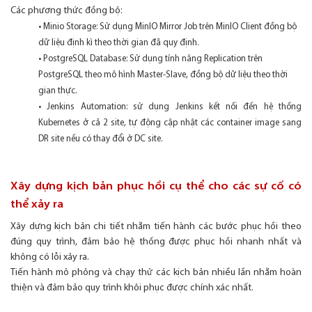
Các phương thức đồng bộ:
• Minio Storage: Sử dụng MinIO Mirror Job trên MinIO Client đồng bộ
dữ liệu định kì theo thời gian đã quy định.
• PostgreSQL Database: Sử dụng tính năng Replication trên
PostgreSQL theo mô hình Master-Slave, đồng bộ dữ liệu theo thời
gian thực.
• Jenkins Automation: sử dụng Jenkins kết nối đến hệ thống
Kubernetes ở cả 2 site, tự động cập nhật các container image sang
DR site nếu có thay đổi ở DC site.
Xây dựng kịch bản phục hồi cụ thể cho các sự cố có
thể xảy ra
Xây dựng kịch bản chi tiết nhằm tiến hành các bước phục hồi theo
đúng quy trình, đảm bảo hệ thống được phục hồi nhanh nhất và
không có lỗi xảy ra.
Tiến hành mô phỏng và chạy thử các kịch bản nhiều lần nhằm hoàn
thiện và đảm bảo quy trình khôi phục được chính xác nhất.