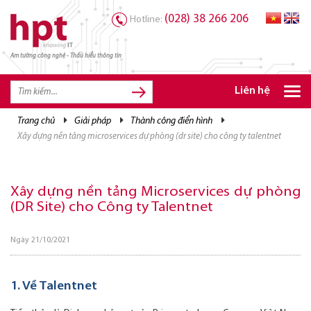
(028) 38 266 206
Hotline:
Am tường công nghệ - Thấu hiểu thông tin
TRANG CHỦ
TRANG CHỦ
Liên hệ
SẢN PHẨM HPT
trang chủ
giải pháp
thành công điển hình
xây dựng nền tảng microservices dự phòng (dr site) cho công ty talentnet
GIẢI PHÁP
DỊCH VỤ
Xây dựng nền tảng Microservices dự phòng
TRI THỨC
(DR Site) cho Công ty Talentnet
CƠ HỘI NGHỀ NGHIỆP
Ngày 21/10/2021
1. Về Talentnet