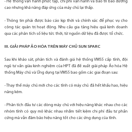
- Hệ thống vận hành phức tạp, chi phí vận hành và bảo trì bảo dưỡng
cao nhưng khả năng đáp ứng của máy chủ lại thấp.
- Thông tin phải được báo cáo kịp thời và chính xác để phục vụ cho
công tác quản trị hoạt động. Nhu cầu gia tăng hiệu quả kinh doanh
qua các phân tích số liệu tức thời, từ nguồn dữ liệu đã được tổ chức.
III. GIẢI PHÁP ẢO HÓA TRÊN MÁY CHỦ SUN SPARC
Sau khi khảo sát, phân tích và đánh giá hệ thống VMS5 cấp tỉnh, đội
ngũ tư vấn giàu kinh nghiệm của HPT đã đề xuất giải pháp Ảo hóa Hệ
thống Máy chủ và Ứng dụng tại VMS5 bao gồm các giai đoạn sau:
- Thay thế máy chủ mới cho các tỉnh có máy chủ đã hết khấu hao, hiệu
năng kém.
- Phân tích đầu tư các dòng máy chủ với hiệu năng khác nhau cho các
nhóm tỉnh có quy mô khác nhau nhằm tiết kiệm chi phí đầu tư phần
cứng mà vẫn đảm bảo hiệu năng tốt cho các ứng dụng của tỉnh.