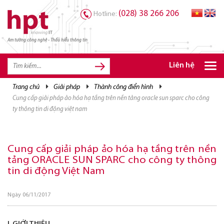
(028) 38 266 206
Hotline:
Am tường công nghệ - Thấu hiểu thông tin
TRANG CHỦ
TRANG CHỦ
Liên hệ
SẢN PHẨM HPT
trang chủ
giải pháp
thành công điển hình
cung cấp giải pháp ảo hóa hạ tầng trên nền tảng oracle sun sparc cho công
GIẢI PHÁP
ty thông tin di động việt nam
DỊCH VỤ
TRI THỨC
Cung cấp giải pháp ảo hóa hạ tầng trên nền
tảng ORACLE SUN SPARC cho công ty thông
CƠ HỘI NGHỀ NGHIỆP
tin di động Việt Nam
Ngày 06/11/2017
I. GIỚI THIỆU