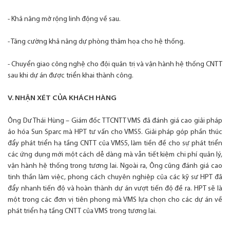
- Khả năng mở rộng linh động về sau.
- Tăng cường khả năng dự phòng thảm họa cho hệ thống.
- Chuyển giao công nghệ cho đội quản trị và vận hành hệ thống CNTT
sau khi dự án được triển khai thành công.
V. NHẬN XÉT CỦA KHÁCH HÀNG
Ông Dư Thái Hùng – Giám đốc TTCNTT VMS đã đánh giá cao giải pháp
ảo hóa Sun Sparc mà HPT tư vấn cho VMS5. Giải pháp góp phần thúc
đẩy phát triển hạ tầng CNTT của VMS5, làm tiền đề cho sự phát triển
các ứng dụng mới một cách dễ dàng mà vẫn tiết kiệm chi phí quản lý,
vận hành hệ thống trong tương lai. Ngoài ra, Ông cũng đánh giá cao
tinh thần làm việc, phong cách chuyên nghiệp của các kỹ sư HPT đã
đẩy nhanh tiến độ và hoàn thành dự án vượt tiến độ đề ra. HPT sẽ là
một trong các đơn vị tiên phong mà VMS lựa chọn cho các dự án về
phát triển hạ tầng CNTT của VMS trong tương lai.