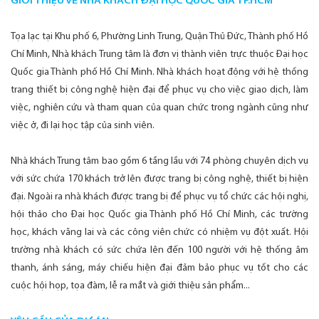
GIỚI THIỆU VỀ NHÀ KHÁCH ĐẠI HỌC QUỐC GIA TP.HCM
Tọa lạc tại Khu phố 6, Phường Linh Trung, Quận Thủ Đức, Thành phố Hồ
Chí Minh, Nhà khách Trung tâm là đơn vị thành viên trực thuộc Đại học
Quốc gia Thành phố Hồ Chí Minh. Nhà khách hoạt động với hệ thống
trang thiết bị công nghệ hiện đại để phục vụ cho việc giao dịch, làm
việc, nghiên cứu và tham quan của quan chức trong ngành cũng như
việc ở, đi lại học tập của sinh viên.
Nhà khách Trung tâm bao gồm 6 tầng lầu với 74 phòng chuyên dịch vụ
với sức chứa 170 khách trở lên được trang bị công nghệ, thiết bị hiện
đại. Ngoài ra nhà khách được trang bị để phục vụ tổ chức các hội nghị,
hội thảo cho Đại học Quốc gia Thành phố Hồ Chí Minh, các trường
học, khách vãng lai và các công viên chức có nhiệm vụ đột xuất. Hội
trường nhà khách có sức chứa lên đến 100 người với hệ thống âm
thanh, ánh sáng, máy chiếu hiện đại đảm bảo phục vụ tốt cho các
cuộc hội họp, tọa đàm, lễ ra mắt và giới thiệu sản phẩm...