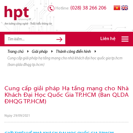
(028) 38 266 206
Hotline:
Am tường công nghệ - Thấu hiểu thông tin
TRANG CHỦ
TRANG CHỦ
Liên hệ
SẢN PHẨM HPT
trang chủ
giải pháp
thành công điển hình
cung cấp giải pháp hạ tầng mạng cho nhà khách đại học quốc gia tp.hcm
GIẢI PHÁP
(ban qlda đhqg tp.hcm)
DỊCH VỤ
TRI THỨC
Cung cấp giải pháp Hạ tầng mạng cho Nhà
Khách Đại Học Quốc Gia TP.HCM (Ban QLDA
CƠ HỘI NGHỀ NGHIỆP
ĐHQG TP.HCM)
Ngày 29/09/2021