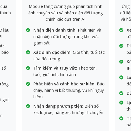
 qua
Module tăng cường giúp phân tích hình
Ứng 
 thành
ảnh chuyên sâu và nhận diện đối tượng
dữ li
chính xác dựa trên AI
và hỗ
 liệu
Nhận diện danh tính:
Phát hiện và
Xe
PI
nhận diện đối tượng trong khu vực
từ
giám sát
ác:
Đị
, báo
Xác định đặc điểm:
Giới tính, tuổi tác
bả
của đối tượng
Kế
 số
Tìm kiếm và truy vết:
Theo tên,
IP
tuổi, giới tính, hình ảnh
Lư
rộng
Phát hiện và cảnh báo sự kiện:
Báo
đổ
cháy, hành vi bất thường, vũ khí nguy
Dữ
hiểm...
i góc
Lị
Nhận dạng phương tiện:
Biển số
th
xe, loại xe, hãng xe, hướng di chuyển
ện
T
bá