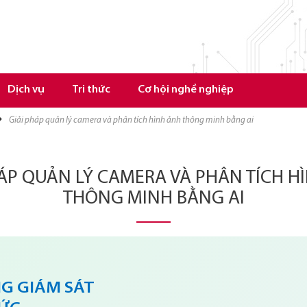
Dịch vụ
Tri thức
Cơ hội nghề nghiệp
giải pháp quản lý camera và phân tích hình ảnh thông minh bằng ai
HÁP QUẢN LÝ CAMERA VÀ PHÂN TÍCH H
THÔNG MINH BẰNG AI
G GIÁM SÁT