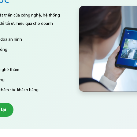
HỨC
át triển của công nghệ, hệ thống
để tối ưu hiệu quả cho doanh
 dọa an ninh
hống
g ghé thăm
ờng
 chăm sóc khách hàng
lại