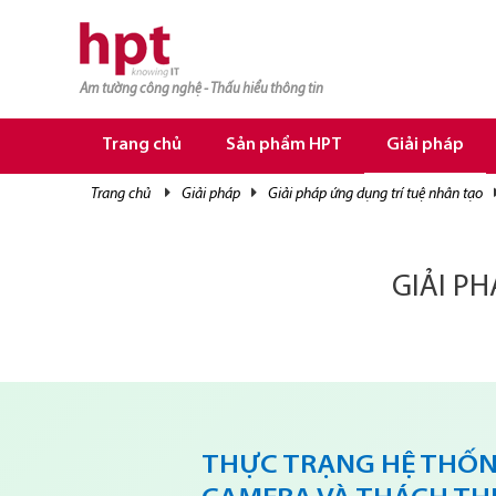
Am tường công nghệ - Thấu hiểu thông tin
TRANG CHỦ
TRANG CHỦ
Trang chủ
Sản phẩm HPT
Giải pháp
SẢN PHẨM HPT
trang chủ
giải pháp
giải pháp ứng dụng trí tuệ nhân tạo
GIẢI PHÁP
DỊCH VỤ
GIẢI P
TRI THỨC
CƠ HỘI NGHỀ NGHIỆP
THỰC TRẠNG HỆ THỐN