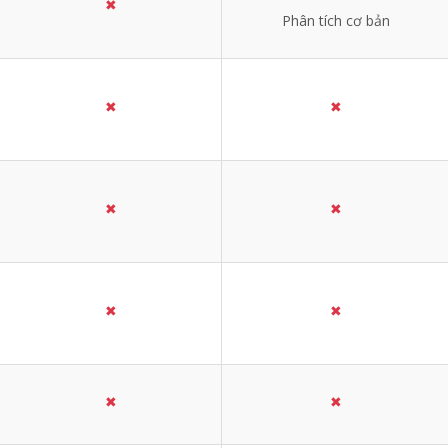
✖
Phân tích cơ bản
✖
✖
✖
✖
✖
✖
✖
✖