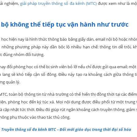
rải nghiệm,
giải pháp truyền thông số đa kênh (MTC)
được xem như là một 
 bộ không thể tiếp tục vận hành như trước
 học hiện nay là hình thức thông báo bằng giấy dán, email nội bộ hoặc nhó
, những phương pháp này dần bộc lộ nhiều hạn chế: thông tin dễ trôi, kh
ợc đúng nhóm đối tượng.
ay đổi phòng học có thể bị sinh viên bỏ lỡ nếu chỉ được gửi qua email; một
 lang sẽ khó tiếp cận số đông. Điều này tạo ra khoảng cách giữa thông t
ng quản lý.
MTC, toàn bộ thông tin từ nhà trường có thể hiển thị đồng thời tại các điể
viện, phòng học đến ký túc xá. Mọi nội dung được điều phối từ một trung t
 và cập nhật tức thời. Điều đó giúp rút ngắn khoảng cách truyền thông, giảm 
không phụ thuộc vào thao tác thủ công.
 Truyền thông số đa kênh MTC – Đổi mới giáo dục trong thời đại số hóa