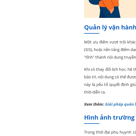
Quản lý vận hành
Một ưu điểm vượt trội khác 
(SIS), hoặc nền tảng điểm da
"tĩnh" thành nội dung truyền
Khi có thay đổi lịch học, hệ 
bảo trì, nội dung có thể đượ
này là yếu tố quyết định gi
thời diễn ra.
Xem thêm:
Giải pháp quản 
Hình ảnh trường 
Trong thời đại phụ huynh cũ