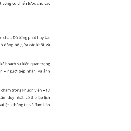
công cụ chiến lược cho các
m chat. Dù từng phát huy tác
ó đồng bộ giữa các khối, và
 kế hoạch sự kiện quan trọng
in – người tiếp nhận, và ảnh
m chạm trong khuôn viên – từ
âm duy nhất, có thể lập lịch
sai lệch thông tin và đảm bảo