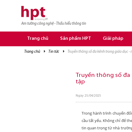
Am tường công nghệ - Thấu hiểu thông tin
TRANG CHỦ
TRANG CHỦ
Trang chủ
Sản phẩm HPT
Giải pháp
SẢN PHẨM HPT
trang chủ
tin tức
truyền thông số đa kênh trong giáo dục -
GIẢI PHÁP
DỊCH VỤ
Truyền thông số đa 
tập
TRI THỨC
CƠ HỘI NGHỀ NGHIỆP
Ngày 25/04/2025
Trong hành trình chuyển đổi
cầu tất yếu. Không chỉ để t
tin quan trọng từ nhà trườn