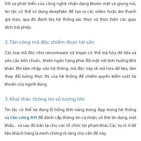
Với sự phát triển của công nghệ nhận dạng khuôn mặt và giọng nói,
tin tặc có thể sử dụng deepfake để tạo ra các video hoặc âm thanh
giả mạo, qua đó đánh lừa hệ thống xác thực và thực hiện các giao
dịch trái phép.
2. Tấn công mã độc chiếm đoạt tài sản
Các loại mã độc như ransomware và trojan có thể mã hóa dữ liệu và
yêu cầu tiền chuộc, khiến ngân hàng phải đối mặt với tình huống khó
khăn. Khi xâm nhập vào hệ thống, mã độc này sẽ mã hóa dữ liệu, làm
thay đổi luồng thực thi của hệ thống để chiếm quyền kiểm soát tài
khoản của người dùng.
3. Khai thác thông tin số lượng lớn
Tin tặc có thể lợi dụng lỗ hổng tính năng trong App trong hệ thống
và
tấn công API
để đánh cắp thông tin cá nhân, số thẻ tín dụng, mật
khẩu... và sau đó bán lại cho các tổ chức tội phạm khác.Các vụ rò rỉ dữ
liệu khách hàng là minh chứng rõ ràng cho vấn đề này.