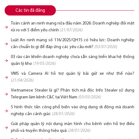
Các tin đã đăng
Toàn cảnh an ninh mạng nửa đầu năm 2026: Doanh nghiệp đối mặt
rủi ro với 5 điểm yếu chính
(21/07/2026)
Luật An ninh mạng số 116/2025/QH15 có hiệu lực: Doanh nghiệp
cần chuẩn bị gì để đáp ứng các yêu cầu mới?
(03/07/2026)
03 rào cản khiến doanh nghiệp chưa sẵn sàng triển khai hệ thống
quản lý kho
(19/05/2026)
VMS và Camera AI hỗ trợ quản lý bãi giữ xe như thế nào?
(21/04/2026)
Vietnamese Stealer là gì? Phân tích mã độc Info Stealer sử dụng
Telegram làm kênh C&C tại Việt Nam
(03/03/2026)
5 hình thức tấn công phổ biến vào ứng dụng di động mà doanh
nghiệp cần cảnh giác
(28/01/2026)
Giải pháp quản lý nội dung màn hình cho bệnh viện hỗ trợ điều
phối và truyền thông hiệu quả
(28/01/2026)