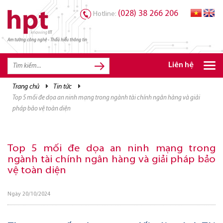
(028) 38 266 206
Hotline:
Am tường công nghệ - Thấu hiểu thông tin
TRANG CHỦ
TRANG CHỦ
Liên hệ
SẢN PHẨM HPT
trang chủ
tin tức
top 5 mối đe dọa an ninh mạng trong ngành tài chính ngân hàng và giải
GIẢI PHÁP
pháp bảo vệ toàn diện
DỊCH VỤ
TRI THỨC
Top 5 mối đe dọa an ninh mạng trong
ngành tài chính ngân hàng và giải pháp bảo
CƠ HỘI NGHỀ NGHIỆP
vệ toàn diện
Ngày 20/10/2024