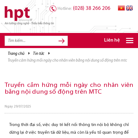
(028) 38 266 206
Hotline:
Am tường công nghệ - Thấu hiểu thông tin
Liên hệ
trang chủ
tin tức
TRANG CHỦ
truyền cảm hứng mỗi ngày cho nhân viên bằng nội dung số động trên mtc
TRANG CHỦ
SẢN PHẨM HPT
Truyền cảm hứng mỗi ngày cho nhân viên
GIẢI PHÁP
bằng nội dung số động trên MTC
DỊCH VỤ
Ngày 29/07/2025
TRI THỨC
Trong thời đại số, việc duy trì kết nối thông tin nội bộ không chỉ
CƠ HỘI NGHỀ NGHIỆP
dừng lại ở việc truyền tải dữ liệu, mà còn là yếu tố quan trọng để