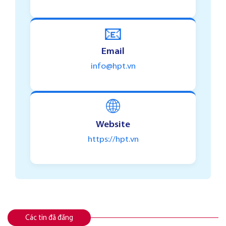
📧
Email
info@hpt.vn
🌐
Website
https://hpt.vn
Các tin đã đăng