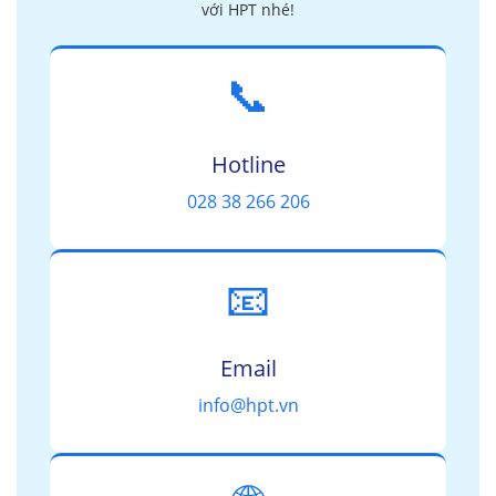
với HPT nhé!
📞
Hotline
028 38 266 206
📧
Email
info@hpt.vn