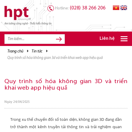
(028) 38 266 206
Hotline:
Am tường công nghệ - Thấu hiểu thông tin
TRANG CHỦ
TRANG CHỦ
Liên hệ
SẢN PHẨM HPT
trang chủ
tin tức
quy trình số hóa không gian 3d và triển khai web app hiệu quả
GIẢI PHÁP
DỊCH VỤ
Quy trình số hóa không gian 3D và triển
TRI THỨC
khai web app hiệu quả
CƠ HỘI NGHỀ NGHIỆP
Ngày 24/04/2025
Trong xu thế chuyển đổi số toàn diện, không gian 3D đang dần
trở thành một kênh truyền tải thông tin và trải nghiệm quan