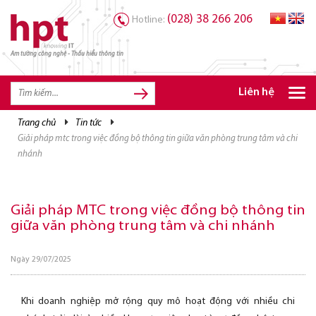
(028) 38 266 206
Hotline:
Am tường công nghệ - Thấu hiểu thông tin
Liên hệ
trang chủ
tin tức
TRANG CHỦ
giải pháp mtc trong việc đồng bộ thông tin giữa văn phòng trung tâm và chi
TRANG CHỦ
nhánh
SẢN PHẨM HPT
GIẢI PHÁP
Giải pháp MTC trong việc đồng bộ thông tin
giữa văn phòng trung tâm và chi nhánh
DỊCH VỤ
Ngày 29/07/2025
TRI THỨC
CƠ HỘI NGHỀ NGHIỆP
Khi doanh nghiệp mở rộng quy mô hoạt động với nhiều chi