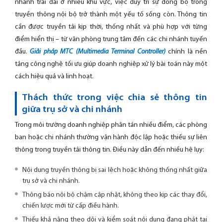
nhánh trải dài ở nhiều khu vực, việc duy trì sự đồng bộ trong
truyền thông nội bộ trở thành một yếu tố sống còn. Thông tin
cần được truyền tải kịp thời, thống nhất và phù hợp với từng
điểm hiển thị – từ văn phòng trung tâm đến các chi nhánh tuyến
đầu.
Giải pháp
MTC (Multimedia Terminal Controller)
chính là nền
tảng công nghệ tối ưu giúp doanh nghiệp xử lý bài toán này một
cách hiệu quả và linh hoạt.
Thách thức trong việc chia sẻ thông tin
giữa trụ sở và chi nhánh
Trong môi trường doanh nghiệp phân tán nhiều điểm, các phòng
ban hoặc chi nhánh thường vận hành độc lập hoặc thiếu sự liên
thông trong truyền tải thông tin. Điều này dẫn đến nhiều hệ lụy:
Nội dung truyền thông bị sai lệch hoặc không thống nhất giữa
trụ sở và chi nhánh.
Thông báo nội bộ chậm cập nhật, không theo kịp các thay đổi,
chiến lược mới từ cấp điều hành.
Thiếu khả năng theo dõi và kiểm soát nội dung đang phát tại