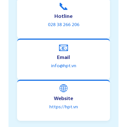
📞
Hotline
028 38 266 206
📧
Email
info@hpt.vn
🌐
Website
https://hpt.vn