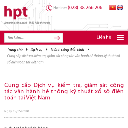
(028) 38 266 206
Hotline:
Am tường công nghệ - Thấu hiểu thông tin
TRANG CHỦ
TRANG CHỦ
Liên hệ
SẢN PHẨM HPT
trang chủ
dịch vụ
thành công điển hình
cung cấp dịch vụ kiểm tra, giám sát công tác vận hành hệ thống kỹ thuật xổ
GIẢI PHÁP
số điện toán tại việt nam
DỊCH VỤ
TRI THỨC
Cung cấp Dịch vụ kiểm tra, giám sát công
tác vận hành hệ thống kỹ thuật xổ số điện
CƠ HỘI NGHỀ NGHIỆP
toán tại Việt Nam
Ngày 15/05/2020