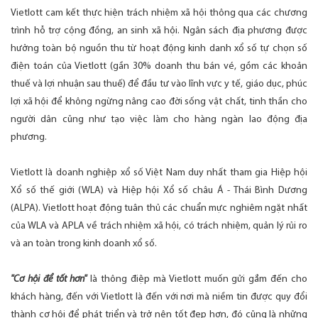
Vietlott cam kết thực hiện trách nhiệm xã hội thông qua các chương
trình hỗ trợ cộng đồng, an sinh xã hội. Ngân sách địa phương được
hưởng toàn bộ nguồn thu từ hoạt động kinh danh xổ số tự chọn số
điện toán của Vietlott (gần 30% doanh thu bán vé, gồm các khoản
thuế và lợi nhuận sau thuế) để đầu tư vào lĩnh vực y tế, giáo dục, phúc
lợi xã hội để không ngừng nâng cao đời sống vật chất, tinh thần cho
người dân cũng như tạo việc làm cho hàng ngàn lao động địa
phương.
Vietlott là doanh nghiệp xổ số Việt Nam duy nhất tham gia Hiệp hội
Xổ số thế giới (WLA) và Hiệp hội Xổ số châu Á - Thái Bình Dương
(ALPA). Vietlott hoạt động tuân thủ các chuẩn mực nghiêm ngặt nhất
của WLA và APLA về trách nhiệm xã hội, có trách nhiệm, quản lý rủi ro
và an toàn trong kinh doanh xổ số.
"Cơ hội để tốt hơn"
là thông điệp mà Vietlott muốn gửi gắm đến cho
khách hàng, đến với Vietlott là đến với nơi mà niềm tin được quy đổi
thành cơ hội để phát triển và trở nên tốt đẹp hơn, đó cũng là những