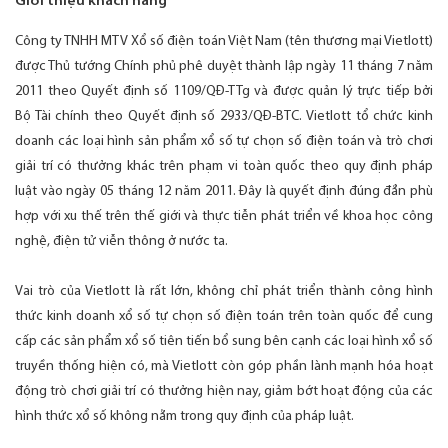
Giới thiệu khách hàng
Công ty TNHH MTV Xổ số điện toán Việt Nam (tên thương mại Vietlott)
được Thủ tướng Chính phủ phê duyệt thành lập ngày 11 tháng 7 năm
2011 theo Quyết định số 1109/QĐ-TTg và được quản lý trực tiếp bởi
Bộ Tài chính theo Quyết định số 2933/QĐ-BTC. Vietlott tổ chức kinh
doanh các loại hình sản phẩm xổ số tự chọn số điện toán và trò chơi
giải trí có thưởng khác trên phạm vi toàn quốc theo quy định pháp
luật vào ngày 05 tháng 12 năm 2011. Đây là quyết định đúng đắn phù
hợp với xu thế trên thế giới và thực tiễn phát triển về khoa học công
nghệ, điện tử viễn thông ở nước ta.
Vai trò của Vietlott là rất lớn, không chỉ phát triển thành công hình
thức kinh doanh xổ số tự chọn số điện toán trên toàn quốc để cung
cấp các sản phẩm xổ số tiên tiến bổ sung bên cạnh các loại hình xổ số
truyền thống hiện có, mà Vietlott còn góp phần lành mạnh hóa hoạt
động trò chơi giải trí có thưởng hiện nay, giảm bớt hoạt động của các
hình thức xổ số không nằm trong quy định của pháp luật.