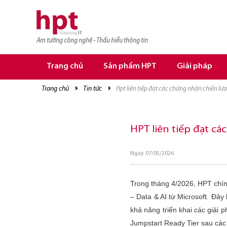
Am tường công nghệ - Thấu hiểu thông tin
TRANG CHỦ
TRANG CHỦ
Trang chủ
Sản phẩm HPT
Giải pháp
SẢN PHẨM HPT
trang chủ
tin tức
hpt liên tiếp đạt các chứng nhận chiến lư
GIẢI PHÁP
DỊCH VỤ
HPT liên tiếp đạt cá
TRI THỨC
Ngày 07/05/2026
CƠ HỘI NGHỀ NGHIỆP
Trong tháng 4/2026, HPT chí
– Data & AI
từ Microsoft. Đây
khả năng triển khai các giải
Jumpstart Ready Tier
sau các 