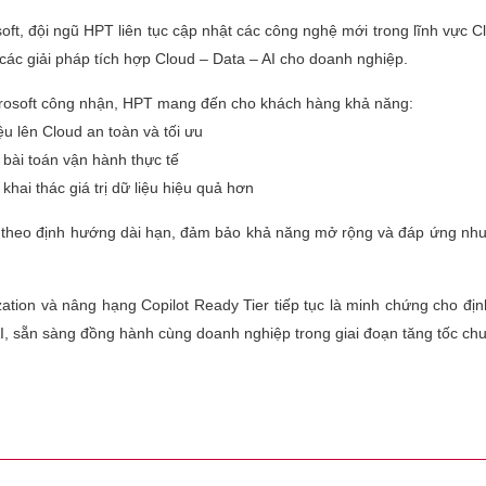
oft, đội ngũ HPT liên tục cập nhật các công nghệ mới trong lĩnh vực C
i các giải pháp tích hợp Cloud – Data – AI cho doanh nghiệp.
crosoft công nhận, HPT mang đến cho khách hàng khả năng:
ệu lên Cloud an toàn và tối ưu
i bài toán vận hành thực tế
hai thác giá trị dữ liệu hiệu quả hơn
 theo định hướng dài hạn, đảm bảo khả năng mở rộng và đáp ứng nhu
ization và nâng hạng Copilot Ready Tier tiếp tục là minh chứng cho đ
I, sẵn sàng đồng hành cùng doanh nghiệp trong giai đoạn tăng tốc chu