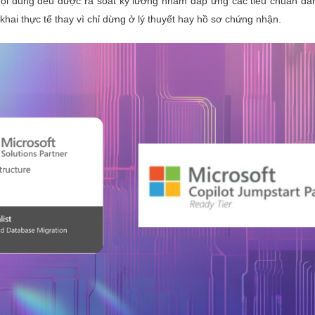
nội dung đều được rà soát kỹ lưỡng nhằm đáp ứng các tiêu chuẩn đán
khai thực tế thay vì chỉ dừng ở lý thuyết hay hồ sơ chứng nhận.