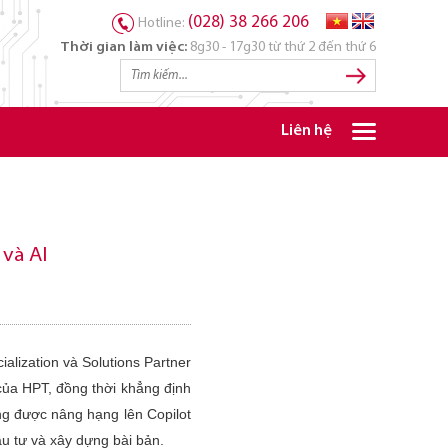
(028) 38 266 206
Hotline:
Thời gian làm việc:
8g30 - 17g30 từ thứ 2 đến thứ 6
Liên hệ
 và AI
ialization
và
Solutions Partner
của HPT, đồng thời khẳng định
cũng được nâng hạng lên
Copilot
ầu tư và xây dựng bài bản.