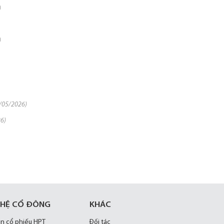
)
)
/05/2026)
6)
 HỆ CỔ ĐÔNG
KHÁC
in cổ phiếu HPT
Đối tác