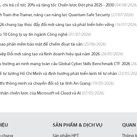
 chi trả cổ tức 20% và tăng tốc Chiến lược Đột phá 2025 - 2030
(04/08/2026
 Train-the-Trainer, nâng cao năng lực Quantum-Safe Security
(27/07/2026)
6 chung tay thúc đẩy đổi mới sáng tạo và phát triển bền vững
(16/07/2026
op 10 Công ty uy tín ngành Công nghệ
(01/07/2026)
mạo phần mềm bảo mật để chiếm đoạt tài sản
(25/06/2026)
iệp Đổi mới sáng tạo và Kinh doanh hiệu quả năm 2026
(26/05/2026)
u trường an ninh mạng toàn cầu Global Cyber Skills Benchmark CTF 2026
(26
ề tư tưởng Hồ Chí Minh và định hướng phát triển kinh tế tư nhân
(22/05/202
hị thông minh và chuyển đổi số tại tỉnh An Giang
(19/05/2026)
nhận chiến lược của Microsoft về Cloud và AI
(07/05/2026)
HIỆU
SẢN PHẨM & DỊCH VỤ
QUAN
u chung
Sản phẩm HPT
Thông t