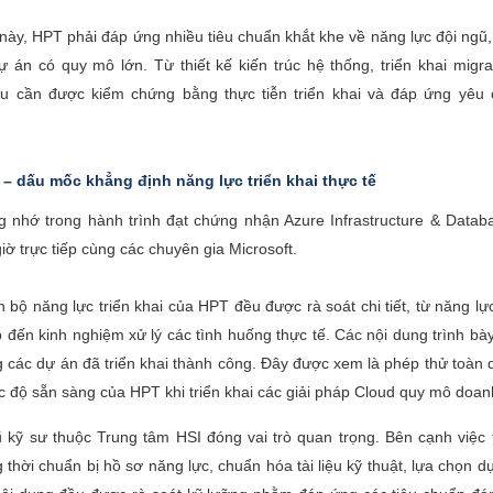
ày, HPT phải đáp ứng nhiều tiêu chuẩn khắt khe về năng lực đội ngũ, k
án có quy mô lớn. Từ thiết kế kiến trúc hệ thống, triển khai migr
ều cần được kiểm chứng bằng thực tiễn triển khai và đáp ứng yêu
 – dấu mốc khẳng định năng lực triển khai thực tế
nhớ trong hành trình đạt chứng nhận Azure Infrastructure & Databas
giờ trực tiếp cùng các chuyên gia Microsoft.
 bộ năng lực triển khai của HPT đều được rà soát chi tiết, từ năng lực
áp đến kinh nghiệm xử lý các tình huống thực tế. Các nội dung trình bày
các dự án đã triển khai thành công. Đây được xem là phép thử toàn
độ sẵn sàng của HPT khi triển khai các giải pháp Cloud quy mô doan
ũ kỹ sư thuộc Trung tâm HSI đóng vai trò quan trọng. Bên cạnh việc 
thời chuẩn bị hồ sơ năng lực, chuẩn hóa tài liệu kỹ thuật, lựa chọn d