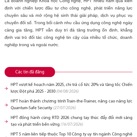
Là doanh nghiệp Khoa học Công nghệ, HPT nhiều năm qua kiên
định với chiến lược đầu tư cho công nghệ, phát triển năng lực
chuyên sâu và mở rộng hệ sinh thái giải pháp, dịch vụ phục vụ
chuyển đổi số. Trong bối cảnh nhu cầu ứng dụng công nghệ ngày
càng gia tăng, HPT vẫn duy trì đà tăng trưởng ổn định, khẳng
định vai trò đối tác công nghệ tin cậy của nhiều tổ chức, doanh
nghiệp trong và ngoài nước.
Các tin đã đăng
HPT vượt kế hoạch năm 2025, chi trả cổ tức 20% và tăng tốc Chiến
lược Đột phá 2025 - 2030
(04/08/2026)
HPT hoàn thành chương trình Train-the-Trainer, nâng cao năng lực
Quantum-Safe Security
(27/07/2026)
HPT đồng hành cùng RTD 2026 chung tay thúc đẩy đổi mới sáng
tạo và phát triển bền vững
(16/07/2026)
HPT 5 năm liên tiếp thuộc Top 10 Công ty uy tín ngành Công nghệ