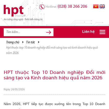
(028) 38 266 206
Hotline:
Am tường công nghệ - Thấu hiểu thông tin
TRANG CHỦ
TRANG CHỦ
Liên hệ
SẢN PHẨM HPT
trang chủ
tin tức
hpt thuộc top 10 doanh nghiệp đổi mới sáng tạo và kinh doanh hiệu quả
GIẢI PHÁP
năm 2026
DỊCH VỤ
TRI THỨC
HPT thuộc Top 10 Doanh nghiệp Đổi mới
sáng tạo và Kinh doanh hiệu quả năm 2026
CƠ HỘI NGHỀ NGHIỆP
Ngày 26/05/2026
Năm 2026, HPT tiếp tục được xướng tên trong Top 10 Doanh