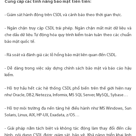
Cung cấp các tính năng bảo mật tiên tiến:
- Giám sát hành động trên CSDL và cảnh báo theo thời gian thực.
- Ngăn chặn truy cập CSDL trái phép. Ngăn chặn mất mát dữ liệu và
che dấu dữ liệu. Tự động hóa quy trình kiểm toán tuân theo các chuẩn
bảo mật quốc tế.
- Rà soát và đánh giá các lỗ hổng bảo mật liên quan đến CSDL.
- Dễ dàng trong việc xây dựng chính sách bảo mật và báo cáo hậu
kiểm.
- Hỗ trợ hầu hết các hệ thống CSDL phổ biến trên thế giới hiện nay
như Oracle, DB2, Netezza, Informix, MS SQL Server, MySQL, Sybase…
- Hỗ trợ môi trường đa nền tảng hệ điều hành như MS Windows, Sun
Solaris, Linux, AIX, HP-UX, Exadata, z/OS…
- Giải pháp nằm tách biệt và không tác động làm thay đổi đến cấu
hình, nội dung CSDL được giám sát, bảo vệ. Khả năng triển khai linh