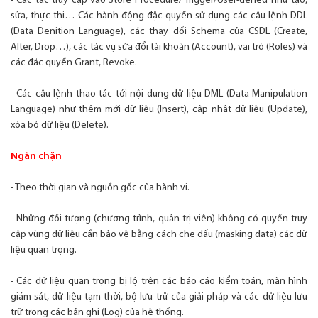
- Các tác truy cập vào Store Procedure/ Trigger/User-dened như tạo,
sửa, thực thi… Các hành động đặc quyền sử dụng các câu lệnh DDL
(Data Denition Language), các thay đổi Schema của CSDL (Create,
Alter, Drop…), các tác vụ sửa đổi tài khoản (Account), vai trò (Roles) và
các đặc quyền Grant, Revoke.
- Các câu lệnh thao tác tới nội dung dữ liệu DML (Data Manipulation
Language) như thêm mới dữ liệu (Insert), cập nhật dữ liệu (Update),
xóa bỏ dữ liệu (Delete).
Ngăn chặn
- Theo thời gian và nguồn gốc của hành vi.
- Những đối tượng (chương trình, quản trị viên) không có quyền truy
cập vùng dữ liệu cần bảo vệ bằng cách che dấu (masking data) các dữ
liệu quan trọng.
- Các dữ liệu quan trọng bị lộ trên các báo cáo kiểm toán, màn hình
giám sát, dữ liệu tạm thời, bộ lưu trữ của giải pháp và các dữ liệu lưu
trữ trong các bản ghi (Log) của hệ thống.