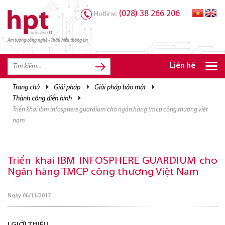
(028) 38 266 206
Hotline:
Am tường công nghệ - Thấu hiểu thông tin
TRANG CHỦ
TRANG CHỦ
Liên hệ
SẢN PHẨM HPT
trang chủ
giải pháp
giải pháp bảo mật
thành công điển hình
GIẢI PHÁP
triển khai ibm infosphere guardium cho ngân hàng tmcp công thương việt
DỊCH VỤ
nam
TRI THỨC
Triển khai IBM INFOSPHERE GUARDIUM cho
CƠ HỘI NGHỀ NGHIỆP
Ngân hàng TMCP công thương Việt Nam
Ngày 06/11/2017
I.GIỚI THIỆU