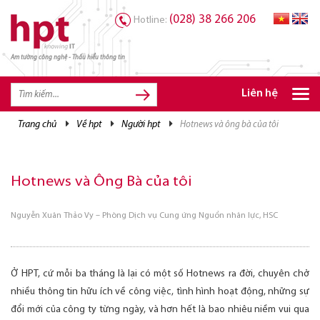
(028) 38 266 206
Hotline:
Am tường công nghệ - Thấu hiểu thông tin
TRANG CHỦ
TRANG CHỦ
Liên hệ
SẢN PHẨM HPT
trang chủ
về hpt
người hpt
hotnews và ông bà của tôi
GIẢI PHÁP
DỊCH VỤ
Hotnews và Ông Bà của tôi
TRI THỨC
Nguyễn Xuân Thảo Vy – Phòng Dịch vụ Cung ứng Nguồn nhân lực, HSC
CƠ HỘI NGHỀ NGHIỆP
Ở HPT, cứ mỗi ba tháng là lại có một số Hotnews ra đời, chuyên chở
nhiều thông tin hữu ích về công việc, tình hình hoạt động, những sự
đổi mới của công ty từng ngày, và hơn hết là bao nhiêu niềm vui qua