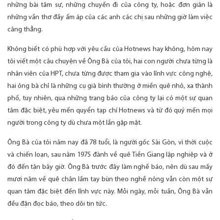
những bài tâm sự, những chuyến đi của công ty, hoặc đơn giản là
những vần thơ đầy ấm áp của các anh các chị sau những giờ làm việc
căng thẳng.
Không biết có phù hợp với yêu cầu của Hotnews hay không, hôm nay
tôi viết một câu chuyện về Ông Bà của tôi, hai con người chưa từng là
nhân viên của HPT, chưa từng được tham gia vào lĩnh vực công nghệ,
hai ông bà chỉ là những cụ già bình thường ở miền quê nhỏ, xa thành
phố, tuy nhiên, qua những trang báo của công ty lại có một sự quan
tâm đặc biệt, yêu mến quyển tạp chí Hotnews và từ đó quý mến mọi
người trong công ty dù chưa một lần gặp mặt.
Ông Bà của tôi năm nay đã 78 tuổi, là người gốc Sài Gòn, vì thời cuộc
và chiến loạn, sau năm 1975 đành về quê Tiền Giang lập nghiệp và ở
đó đến tận bây giờ. Ông Bà trước đây làm nghề báo, nên dù sau mấy
mươi năm về quê chân lấm tay bùn theo nghề nông vẫn còn một sự
quan tâm đặc biệt đến lĩnh vực này. Mỗi ngày, mỗi tuần, Ông Bà vẫn
đều đặn đọc báo, theo dõi tin tức.