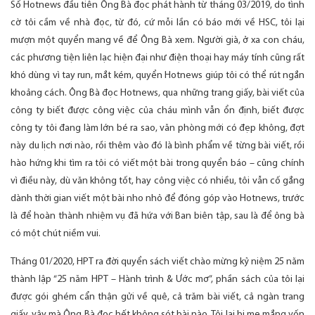
Số Hotnews đầu tiên Ông Bà đọc phát hành từ tháng 03/2019, do tình
cờ tôi cầm về nhà đọc, từ đó, cứ mỗi lần có báo mới về HSC, tôi lại
mượn một quyển mang về để Ông Bà xem. Người già, ở xa con cháu,
các phương tiện liên lạc hiện đại như điện thoại hay máy tính cũng rất
khó dùng vì tay run, mắt kém, quyển Hotnews giúp tôi có thể rút ngắn
khoảng cách. Ông Bà đọc Hotnews, qua những trang giấy, bài viết của
công ty biết được công việc của cháu mình vẫn ổn định, biết được
công ty tôi đang làm lớn bé ra sao, văn phòng mới có đẹp không, đợt
này du lịch nơi nào, rồi thêm vào đó là bình phẩm về từng bài viết, rồi
hào hứng khi tìm ra tôi có viết một bài trong quyển báo – cũng chính
vì điều này, dù văn không tốt, hay công việc có nhiều, tôi vẫn cố gắng
dành thời gian viết một bài nho nhỏ để đóng góp vào Hotnews, trước
là để hoàn thành nhiệm vụ đã hứa với Ban biên tập, sau là để ông bà
có một chút niềm vui.
Tháng 01/2020, HPT ra đời quyển sách viết chào mừng kỷ niệm 25 năm
thành lập “25 năm HPT – Hành trình & Ước mơ”, phần sách của tôi lại
được gói ghém cẩn thận gửi về quê, cả trăm bài viết, cả ngàn trang
giấy, vậy mà Ông Bà đọc hết không sót bài nào. Tôi lại bị mẹ mắng vốn