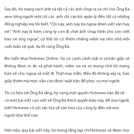
Sau đó, tôi mang sách ảnh và tất cả các ảnh chụp ra và chỉ cho Ông Bà
xem từng người một, từ các anh chị cán bộ quản lý đến tất cả những
đồng nghiệp mà tôi biết. “Chị này, anh này bà ngoại khen viết văn hay
nè”, “Anh này là hôm công ty con đi chơi ảnh chụp hình cho con viết
báo nè ông ngoại”, cứ thế tôi có thêm những niềm vui nho nhỏ mỗi
cuối tuần về quê, tíu tít cùng Ông Bà.
Khi triển khai Hotnews Online, tôi cứ canh cánh mãi vì sợ bản giấy sẽ
không được in ấn và phát hành, niềm vui và sự mong chờ tôi mang
báo về cho ngoại sẽ mất đi. Thật may mắn, điều đó không xảy ra, báo
giấy thơm mùi mực vẫn còn được xuất bản để phục vụ mọi người.
Tôi có hứa với Ông Bà rằng, hy vọng một quyển Hotnews nào đó sẽ
có một bài viết con viết về Ông Bà thích quyển báo này, để mọi người
biết Hotnews có sức lan tỏa về văn hóa của công ty đến với mọi
người như thế nào.
Hơn nữa, qua bài viết này, tôi mong rằng tạp chí Hotnews sẽ được mọi