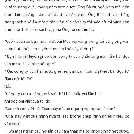
vì sách nặng quá, không nằm xem được, Ông Bà cứ ngồi xem mãi đến
mức đau cả lưng – điều đó đủ thấy sự say mê Ông Bà dành cho từng
trang sách nhỏ. Là một nhân viên của công ty tôi mắc cỡ khi mình còn
chưa đọc hết cuốn sách vậy mà Ông Bà cứ tấm tắc:
“Cuốn sách có bạn Trâm viết bài Mùa vội vàng trong tôi cái giọng văn
cuốn hút ghê, con tuyển dụng có khó vậy không ?“
“ Bạn Thanh Huyền gì đó bên công ty con chắc lãng mạn lắm ha, đọc
văn mà lời lẽ sướt mướt ghê”
“ Ủa, công ty con hài hước ghê nè, bạn Lâm, bạn Đạt viết bài đọc tới
đâu cười tới đó”
Rồi:
“Công ty con ai cũng phải viết hết hả, chắc vui lắm ha”
Khi đọc bài viết của tôi thì:
“Sao mà con viết cái đoạn này nè, nó ngang ngang sao á con”
“Chà, nay viết quê mình nữa ta, sao không chụp hình nhiều nhiều bỏ
vào con”
….và một nghìn câu hỏi lẫn câu cảm thán mà tôi không nhớ hết được.