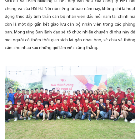
Kick-off và team building là nét đẹp văn hóa của công ty HPT nói
chung và của HSI Hà Nội nói riêng từ bao năm nay, không chỉ là hoạt
động thúc đẩy tinh thần cán bộ nhân viên đầu mỗi năm tài chính mà
còn là một dịp gắn kết giao lưu cán bộ nhân viên trong các phòng
ban. Mong rằng Ban lãnh đạo sẽ tổ chức nhiều chuyến đi như này để
mọi người có thêm thời gian xích lại gần nhau hơn, sẻ chia và thông
cảm cho nhau sau những giờ làm việc căng thẳng.