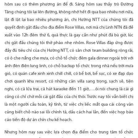
hôm sau có thêm phương án để đi. Sáng hôm sau thầy trò Đường
Tăng chúng tôi lại lên đường, không nhớ hết đi qua bao nhiêu nơi nữa,
lật đi lật lại bao nhiêu phương án, chị Hường NTT của chúng tôi đã
quyết định gật đầu cho địa điểm Rose Villas, nơi mà chị Linh NTN đã đề
xuất vào 12h đêm thứ 6, quả thực là gay cấn như phút đá bù giờ, lúc
chị gật đầu chúng tôi thở phào nhẹ nhõm. Rose Villas đáp ứng được
đầy đủ tiêu chí của chị Hường NTT, có sân chơi team building rộng rãi,
có ô che nắng che mưa, có chỗ tổ chức đêm gala dinner ngoài trời với
ánh đèn điện lung linh, có chỗ backup tổ chức trong nhà nếu trời mưa
gió, có quán cafe xinh xinh chill chill, có bể bơi, bể sục, có xe đạp dạo
chơi quanh khu resort, có những căn villa sang trọng, sạch sẽ, tiện
nghi, có cả lửa trại, cả hát karaoke đến 11 giờ,….ôi nói chung là cái gì
cũng có chỉ chờ mỗi cái gật đầu của chị thôi. Trước nay tôi vẫn biết chị
là một người cầu toàn, kỹ tính, từ việc chị liếc mắt qua cái công văn
cũng biết chỗ nào sai lỗi chính tả, dấu cách hai lần, đến việc họp báo
cáo tiến độ dự án chỉn chu kế hoạch.
Nhưng hôm nay sau việc lựa chọn địa điểm cho trung tâm tổ chức