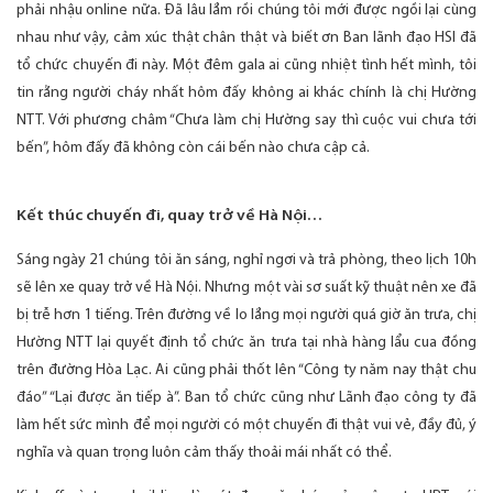
phải nhậu online nữa. Đã lâu lắm rồi chúng tôi mới được ngồi lại cùng
nhau như vậy, cảm xúc thật chân thật và biết ơn Ban lãnh đạo HSI đã
tổ chức chuyến đi này. Một đêm gala ai cũng nhiệt tình hết mình, tôi
tin rằng người cháy nhất hôm đấy không ai khác chính là chị Hường
NTT. Với phương châm “Chưa làm chị Hường say thì cuộc vui chưa tới
bến”, hôm đấy đã không còn cái bến nào chưa cập cả.
Kết thúc chuyến đi, quay trở về Hà Nội…
Sáng ngày 21 chúng tôi ăn sáng, nghỉ ngơi và trả phòng, theo lịch 10h
sẽ lên xe quay trở về Hà Nội. Nhưng một vài sơ suất kỹ thuật nên xe đã
bị trễ hơn 1 tiếng. Trên đường về lo lắng mọi người quá giờ ăn trưa, chị
Hường NTT lại quyết định tổ chức ăn trưa tại nhà hàng lẩu cua đồng
trên đường Hòa Lạc. Ai cũng phải thốt lên “Công ty năm nay thật chu
đáo” “Lại được ăn tiếp à”. Ban tổ chức cũng như Lãnh đạo công ty đã
làm hết sức mình để mọi người có một chuyến đi thật vui vẻ, đầy đủ, ý
nghĩa và quan trọng luôn cảm thấy thoải mái nhất có thể.