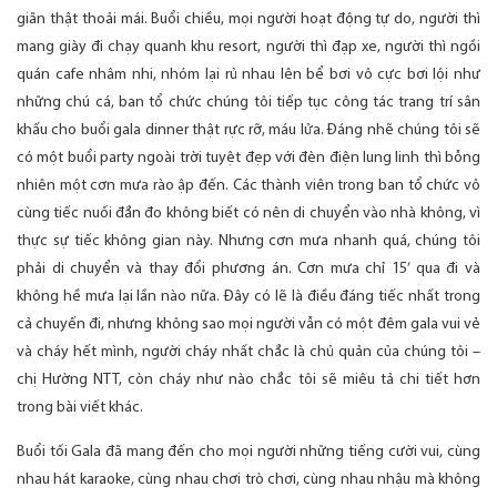
giãn thật thoải mái. Buổi chiều, mọi người hoạt động tự do, người thì
mang giày đi chạy quanh khu resort, người thì đạp xe, người thì ngồi
quán cafe nhâm nhi, nhóm lại rủ nhau lên bể bơi vô cực bơi lội như
những chú cá, ban tổ chức chúng tôi tiếp tục công tác trang trí sân
khấu cho buổi gala dinner thật rực rỡ, máu lửa. Đáng nhẽ chúng tôi sẽ
có một buổi party ngoài trời tuyệt đẹp với đèn điện lung linh thì bỗng
nhiên một cơn mưa rào ập đến. Các thành viên trong ban tổ chức vô
cùng tiếc nuối đắn đo không biết có nên di chuyển vào nhà không, vì
thực sự tiếc không gian này. Nhưng cơn mưa nhanh quá, chúng tôi
phải di chuyển và thay đổi phương án. Cơn mưa chỉ 15’ qua đi và
không hề mưa lại lần nào nữa. Đây có lẽ là điều đáng tiếc nhất trong
cả chuyến đi, nhưng không sao mọi người vẫn có một đêm gala vui vẻ
và cháy hết mình, người cháy nhất chắc là chủ quản của chúng tôi –
chị Hường NTT, còn cháy như nào chắc tôi sẽ miêu tả chi tiết hơn
trong bài viết khác.
Buổi tối Gala đã mang đến cho mọi người những tiếng cười vui, cùng
nhau hát karaoke, cùng nhau chơi trò chơi, cùng nhau nhậu mà không