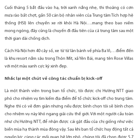
Cuối tháng 5 bắt đầu vào hạ, trời xanh nắng nhẹ, thi thoảng có cơn
mưa rào bất chợt, gần 50 cán bộ nhân viên của Trung tâm Tích hợp hệ
thống (HSI) lên chuyến xe rời khỏi Hà Nội….mang theo bao niềm
mong ngóng, đây cũng là chuyến đi đầu tiên của cả trung tâm sau một
thời gian dài chống dịch.
Cách Hà Nội hơn 40 cây số, xe từ từ lăn bánh về phía Ba Vì,…điểm đến
là khu resort nằm sâu trong Thôn Mít, xã Yên Bái, mang tên Rose Villas
với một màu xanh cực kỳ xinh đẹp.
Nhắc lại một chút về công tác chuẩn bị kick-off
Là một thành viên trong ban tổ chức, tôi được chị Hường NTT giao
phó cho nhiệm vụ tìm kiếm địa điểm để tổ chức kick-off cho trung tâm.
Nghe thì có vẻ đơn giản nhưng nếu được bình chọn tôi sẽ bình chọn
cho nhiệm vụ này khó ngang giải cứu thế giới. Với một người cầu toàn
như chị Hường NTT, để nhận được cái gật đầu của chị giống như việc
biến mùa hạ thành mùa đông vậy. Sau khi ban tổ chức huy động tất cả
nguồn lực cùng các mối quan hệ lớn nhỏ, chúng tôi đã chọn được 5,7