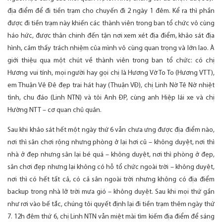
địa điểm để đi tiền trạm cho chuyến đi 2 ngày 1 đêm. Kể ra thì phần
được đi tiền trạm này khiến các thành viên trong ban tổ chức vô cùng
háo hức, được thân chinh đến tận nơi xem xét địa điểm, khảo sát địa
hình, cảm thấy trách nhiệm của mình vô cùng quan trọng và lớn lao. À
giới thiệu qua một chút về thành viên trong ban tổ chức: có chị
Hương vui tính, mọi người hay gọi chị là Hương Vờ To To (Hương VTT),
em Thuận Vê Đê đẹp trai hát hay (Thuận VĐ), chị Linh Nờ Tê Nờ nhiệt
tình, chu đáo (Linh NTN) và tôi Anh ĐP, cùng anh Hiệp lái xe và chị
Hường NTT – cơ quan chủ quản.
Sau khi khảo sát hết một ngày thứ 6 vẫn chưa ưng được địa điểm nào,
nơi thì sân chơi rộng nhưng phòng ở lại hơi cũ – không duyệt, nơi thì
nhà ở đẹp nhưng sân lại bé quá – không duyệt, nơi thì phòng ở đẹp,
sân chơi đẹp nhưng lại không có hỗ tổ chức ngoài trời – không duyệt,
nơi thì có hết tất cả, có cả sân ngoài trời nhưng không có địa điểm
backup trong nhà lỡ trời mưa gió – không duyệt. Sau khi mọi thứ gần
như rơi vào bế tắc, chúng tôi quyết định lại đi tiền trạm thêm ngày thứ
7. 12h đêm thứ 6, chị Linh NTN vẫn miệt mài tìm kiếm địa điểm để sáng