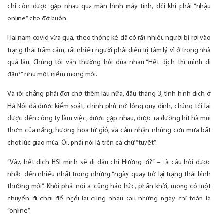
chỉ còn được gặp nhau qua màn hình máy tính, đôi khi phải “nhậu
online” cho đỡ buồn.
Hai năm covid vừa qua, theo thống kê đã có rất nhiều người bị rơi vào
trạng thái trầm cảm, rất nhiều người phải điều trị tâm lý vì ở trong nhà
quá lâu. Chúng tôi vẫn thường hỏi đùa nhau “Hết dịch thì mình đi
đâu?” như một niềm mong mỏi.
Và rồi chẳng phải đợi chờ thêm lâu nữa, đầu tháng 3, tình hình dịch ở
Hà Nội đã được kiểm soát, chính phủ nới lỏng quy định, chúng tôi lại
được đến công ty làm việc, được gặp nhau, được ra đường hít hà mùi
thơm của nắng, hương hoa từ gió, và cảm nhận những cơn mưa bất
chợt lúc giao mùa. Ôi, phải nói là trên cả chữ “tuyệt”.
“Vậy, hết dịch HSI mình sẽ đi đâu chị Hường ơi?” – Là câu hỏi được
nhắc đến nhiều nhất trong những “ngày quay trở lại trạng thái bình
thường mới”. Khỏi phải nói ai cũng háo hức, phấn khởi, mong có một
chuyến đi chơi để ngồi lại cùng nhau sau những ngày chỉ toàn là
“online”.