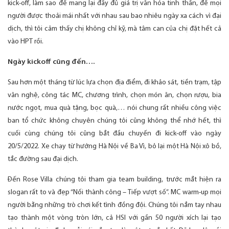
kick-off, làm sao để mang lại đầy đủ giá trị văn hóa tinh thần, để mọi
người được thoải mái nhất với nhau sau bao nhiêu ngày xa cách vì đại
dịch, thì tôi cảm thấy chị không chỉ kỹ, mà tâm can của chị đặt hết cả
vào HPT rồi.
Ngày kickoff cũng đến….
Sau hơn một tháng từ lúc lựa chọn địa điểm, đi khảo sát, tiền trạm, tập
văn nghệ, công tác MC, chương trình, chọn món ăn, chọn rượu, bia
nước ngọt, mua quà tặng, bọc quà,… nói chung rất nhiều công việc
ban tổ chức không chuyên chúng tôi cũng không thể nhớ hết, thì
cuối cùng chúng tôi cũng bắt đầu chuyến đi kick-off vào ngày
20/5/2022. Xe chạy từ hướng Hà Nội về Ba Vì, bỏ lại một Hà Nội xô bồ,
tắc đường sau đại dịch.
Đến Rose Villa chúng tôi tham gia team building, trước mắt hiện ra
slogan rất to và đẹp “Nối thành công – Tiếp vượt số”. MC warm-up mọi
người bằng những trò chơi kết tình đồng đội. Chúng tôi nắm tay nhau
tạo thành một vòng tròn lớn, cả HSI với gần 50 người xích lại tạo