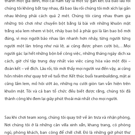
thành một gia đình, mỗi cái nắm tay là một sự gắn kết. Đã bao lâu rồi
chúng tôi không bắt tay nhau, đã bao lâu rồi chúng tôi mới xích lại gần
nhau không phải cách quá 2 mét. Chúng tôi cùng nhau tham gia
những trò chơi như chuyền bột bằng lá bài với những khuôn mặt
trắng xóa lem nhem vì bột, nhảy bao bố à phải gọi là lăn bao bố mới
đúng, vì mọi người bảo nhau lăn nhanh hơn nhảy, từng người từng
người một lăn trông như núi lở, ai cũng được phen cười bò,…Mọi
người gác lại hết những bộn bề công việc, những tháng ngày dịch xa
cách, giờ chỉ tập trung duy nhất vào việc cùng hòa vào một đội –
đoàn kết – về đích. Lâu rồi, tôi mới thấy mọi người vui đến vậy, ai cũng
hồn nhiên như quay trở về tuổi thơ. Kết thúc buổi teambuilding, mặt ai
cũng lấm lem, mồ hôi ướt áo, những nụ cười giòn tan vẫn hiện trên
khuôn mặt. Tôi và cả ban tổ chức đều biết được rằng, chúng tôi đã
thành công khi đem lại giây phút thoải mái nhất cho mọi người.
Sau khi chơi team xong, chúng tôi quay trở về ăn trưa và nhận phòng,
Nơi chúng tôi ở là những căn villa xinh xắn, khang trang, có phòng
ngủ, phòng khách, ban công để chill chill. Đó là những giờ phút thư