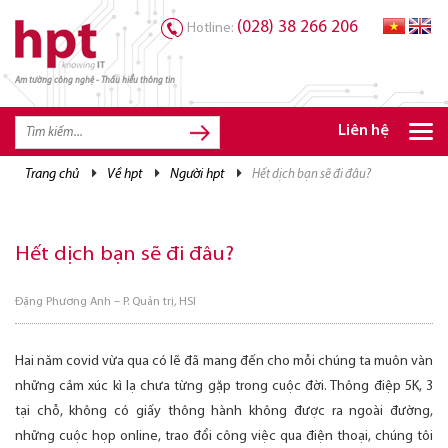
(028) 38 266 206
Hotline:
Am tường công nghệ - Thấu hiểu thông tin
TRANG CHỦ
TRANG CHỦ
Liên hệ
SẢN PHẨM HPT
trang chủ
về hpt
người hpt
hết dịch bạn sẽ đi đâu?
GIẢI PHÁP
DỊCH VỤ
Hết dịch bạn sẽ đi đâu?
TRI THỨC
Đặng Phương Anh – P. Quản trị, HSI
CƠ HỘI NGHỀ NGHIỆP
Hai năm covid vừa qua có lẽ đã mang đến cho mỗi chúng ta muôn vàn
những cảm xúc kì lạ chưa từng gặp trong cuộc đời. Thông điệp 5K, 3
tại chỗ, không có giấy thông hành không được ra ngoài đường,
những cuộc họp online, trao đổi công việc qua điện thoại, chúng tôi