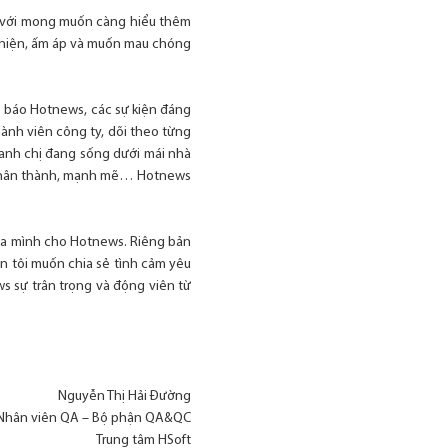
ác với mong muốn càng hiểu thêm
n thiện, ấm áp và muốn mau chóng
ố báo Hotnews, các sự kiện đáng
hành viên công ty, dõi theo từng
 anh chị đang sống dưới mái nhà
ở chân thành, mạnh mẽ… Hotnews
của mình cho Hotnews. Riêng bản
n tôi muốn chia sẻ tình cảm yêu
 sự trân trọng và động viên từ
Nguyễn Thị Hải Đường
Nhân viên QA – Bộ phận QA&QC
Trung tâm HSoft