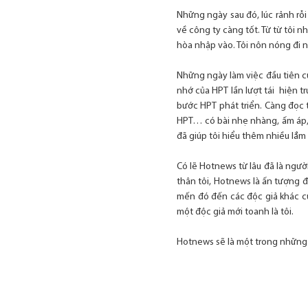
Những ngày sau đó, lúc rảnh rỗ
về công ty càng tốt. Từ từ tôi 
hòa nhập vào. Tôi nôn nóng đi n
Những ngày làm việc đầu tiên c
nhớ của HPT lần lượt tái hiện t
bước HPT phát triển. Càng đọc 
HPT… có bài nhẹ nhàng, ấm áp,
đã giúp tôi hiểu thêm nhiều lắ
Có lẽ Hotnews từ lâu đã là ngư
thân tôi, Hotnews là ấn tượng 
mến đó đến các độc giả khác c
một độc giả mới toanh là tôi.
Hotnews sẽ là một trong những 