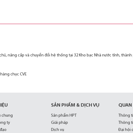
chủ, nâng cấp và chuyển đổi hệ thống tại 32 Kho bạc Nhà nước tỉnh, thàn
” hàng chục CVE
HIỆU
SẢN PHẨM & DỊCH VỤ
QUAN
u chung
Sản phẩm HPT
Thông t
ông ty
Giải pháp
Thông t
 đạo
Dịch vụ
Đại hội