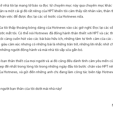
i ở nhà tôi lại mang tờ báo ra đọc từ chuyên mục này qua chuyên mục kh
nhận ra một cái gì đó rất riêng của HPT khiến tôi cảm thấy rất nhân văn, thâ
hận việc để được đọc lại các số trước của Hotnews nữa.
ủa tôi thấp thoáng bóng dáng của Hotnews vào các giờ nghỉ. Đọc lại các s
rước mắt tôi. Có thể nói Hotnews đã đồng hành thân thiết với HPT và các t
tôi càng cuốn hút vào các bài báo hữu ích, những tâm tư tình cảm của các
 giàu cảm xúc nhưng có những bài là những trăn trở, những lời nhắc nh
m những người đồng hành và mái nhà tôi sắp sửa gắn bó.
ời bạn thân thiết của mọi người và ai đó cũng đều dành tình cảm yêu mến 
đẹp đẽ nhất trong lòng tôi trong những ngày đầu tôi bước chân vào HPT nê
ủa Hotnews, và gửi đến những anh chị đang làm công tác biên tập Hotnews
người bạn thân của tôi dưới mái nhà này!