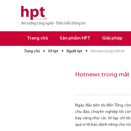
Am tường công nghệ - Thấu hiểu thông tin
TRANG CHỦ
TRANG CHỦ
Trang chủ
Sản phẩm HPT
Giải pháp
SẢN PHẨM HPT
trang chủ
về hpt
người hpt
hotnews trong mắt tôi
GIẢI PHÁP
DỊCH VỤ
Hotnews trong mắt 
TRI THỨC
CƠ HỘI NGHỀ NGHIỆP
Ngày đầu tiên tôi đến Tổng côn
chu đáo, chuyên nghiệp tôi còn
bày cũng như các tờ tạp chí tô
quá vì tờ báo dành riêng cho n