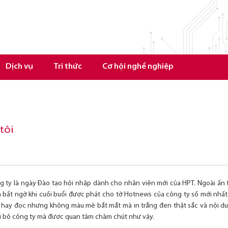
Dịch vụ
Tri thức
Cơ hội nghề nghiệp
tôi
g ty là ngày Đào tạo hội nhập dành cho nhân viên mới của HPT. Ngoài ấn
 bất ngờ khi cuối buổi được phát cho tờ Hotnews của công ty số mới nhất
i hay đọc nhưng không màu mè bắt mắt mà in trắng đen thật sắc và nội d
ội bộ công ty mà được quan tâm chăm chút như vậy.