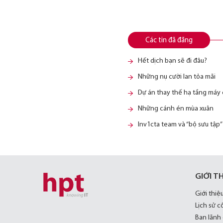
Các tin đã đăng
Hết dịch bạn sẽ đi đâu?
Những nụ cười lan tỏa mãi
Dự án thay thế hạ tầng máy 
Những cánh én mùa xuân
Inv1cta team và “bộ sưu tập
GIỚI T
Giới thiệ
Lịch sử c
Ban lãnh