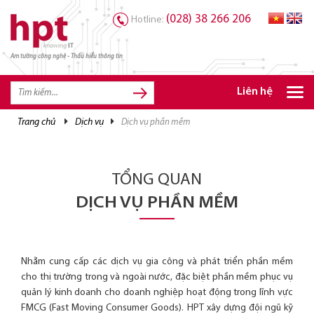
(028) 38 266 206
Hotline:
Am tường công nghệ - Thấu hiểu thông tin
TRANG CHỦ
TRANG CHỦ
Liên hệ
SẢN PHẨM HPT
trang chủ
dịch vụ
dịch vụ phần mềm
GIẢI PHÁP
DỊCH VỤ
TỔNG QUAN
TRI THỨC
DỊCH VỤ PHẦN MỀM
CƠ HỘI NGHỀ NGHIỆP
Nhằm cung cấp các dịch vụ gia công và phát triển phần mềm
cho thị trường trong và ngoài nước, đặc biệt phần mềm phục vụ
quản lý kinh doanh cho doanh nghiệp hoạt động trong lĩnh vực
FMCG (Fast Moving Consumer Goods). HPT xây dựng đội ngũ kỹ