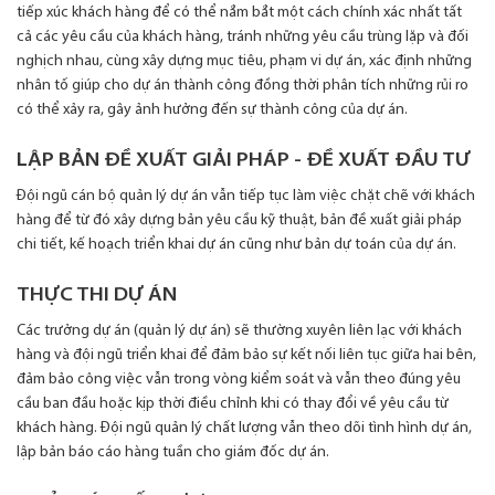
tiếp xúc khách hàng để có thể nắm bắt một cách chính xác nhất tất
cả các yêu cầu của khách hàng, tránh những yêu cầu trùng lặp và đối
nghịch nhau, cùng xây dựng mục tiêu, phạm vi dự án, xác định những
nhân tố giúp cho dự án thành công đồng thời phân tích những rủi ro
có thể xảy ra, gây ảnh hưởng đến sự thành công của dự án.
LẬP BẢN ĐỀ XUẤT GIẢI PHÁP - ĐỀ XUẤT ĐẦU TƯ
Đội ngũ cán bộ quản lý dự án vẫn tiếp tục làm việc chặt chẽ với khách
hàng để từ đó xây dựng bản yêu cầu kỹ thuật, bản đề xuất giải pháp
chi tiết, kế hoạch triển khai dự án cũng như bản dự toán của dự án.
THỰC THI DỰ ÁN
Các trưởng dự án (quản lý dự án) sẽ thường xuyên liên lạc với khách
hàng và đội ngũ triển khai để đảm bảo sự kết nối liên tục giữa hai bên,
đảm bảo công việc vẫn trong vòng kiểm soát và vẫn theo đúng yêu
cầu ban đầu hoặc kịp thời điều chỉnh khi có thay đổi về yêu cầu từ
khách hàng. Đội ngũ quản lý chất lượng vẫn theo dõi tình hình dự án,
lập bản báo cáo hàng tuần cho giám đốc dự án.