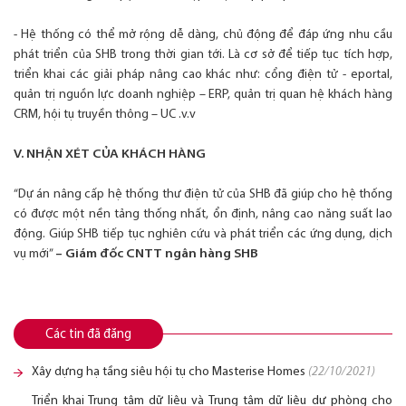
- Hệ thống có thể mở rộng dễ dàng, chủ động để đáp ứng nhu cầu
phát triển của SHB trong thời gian tới. Là cơ sở để tiếp tục tích hợp,
triển khai các giải pháp nâng cao khác như: cổng điện tử - eportal,
quản trị nguồn lực doanh nghiệp – ERP, quản trị quan hệ khách hàng
CRM, hội tụ truyền thông – UC .v.v
V. NHẬN XÉT CỦA KHÁCH HÀNG
“Dự án nâng cấp hệ thống thư điện tử của SHB đã giúp cho hệ thống
có được một nền tảng thống nhất, ổn định, nâng cao năng suất lao
động. Giúp SHB tiếp tục nghiên cứu và phát triển các ứng dụng, dịch
vụ mới”
– Giám đốc CNTT ngân hàng SHB
Các tin đã đăng
Xây dựng hạ tầng siêu hội tụ cho Masterise Homes
(22/10/2021)
Triển khai Trung tâm dữ liệu và Trung tâm dữ liệu dự phòng cho