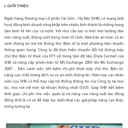
I. GIỚI THIỆU
Ngân hàng thương mại cổ phần Sài Gòn - Hà Nội (SHB) có mạng lưới
hoạt động kinh doanh rộng khắp trên nhiều tỉnh thành là những trung
tâm kinh tế lớn của cả nước. Với nhu cầu tạo ra một môi trường làm
việc năng suất, thông suốt trong toàn tổ chức đảm bảo an toàn và an
ninh thông tin mà hệ thống thư điện tử là một phương tiện truyền
thông quan trọng. Công ty đã thực hiện chuyển đổi hệ thống máy
chủ thư điện tử thuê của FPT về trung tâm dữ liệu (Data Center) của
SHB và nâng cấp phiên bản từ MS Exchange 2003 lên Ms Exchange
2007… Bên cạnh việc tiết kiệm chi phí thuê máy chủ thư điện tử,
nâng cao chất lượng dịch vụ và an ninh thông tin. Hiện nay các nhân
viên của SHB có thể truy cập hệ thống thông tin của Công ty tại mọi
lúc, mọi nơi với một tài khoản thống nhất (SSO). Giúp SHB tiết kiệm
thời gian, chi phí cho việc quản lý và nâng cao năng suất lao động
đồng thời là cơ sở để tiếp tục triển khai các giải pháp nâng cao khác
trong tương lai.