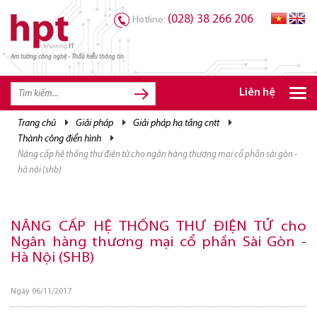
(028) 38 266 206
Hotline:
Am tường công nghệ - Thấu hiểu thông tin
TRANG CHỦ
TRANG CHỦ
Liên hệ
SẢN PHẨM HPT
trang chủ
giải pháp
giải pháp hạ tầng cntt
thành công điển hình
GIẢI PHÁP
nâng cấp hệ thống thư điện tử cho ngân hàng thương mại cổ phần sài gòn -
DỊCH VỤ
hà nội (shb)
TRI THỨC
NÂNG CẤP HỆ THỐNG THƯ ĐIỆN TỬ cho
CƠ HỘI NGHỀ NGHIỆP
Ngân hàng thương mại cổ phần Sài Gòn -
Hà Nội (SHB)
Ngày 06/11/2017