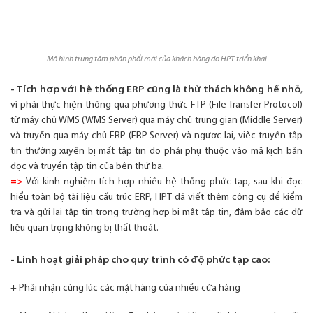
Mô hình trung tâm phân phối mới của khách hàng do HPT triển khai
- Tích hợp với hệ thống ERP cũng là thử thách không hề nhỏ
,
vì phải thực hiện thông qua phương thức FTP (File Transfer Protocol)
từ máy chủ
WMS (WMS Server) qua máy chủ trung gian (Middle Server)
và truyền qua máy chủ ERP (ERP Server) và ngược lại, việc truyền tập
tin thường xuyên
bị mất tập tin do phải phụ thuộc vào mã kịch bản
đọc và truyền tập tin của bên thứ ba.
=> 
Với kinh nghiệm tích hợp nhiều hệ thống phức tạp, sau khi đọc
hiểu toàn bộ tài liệu cấu trúc ERP, HPT đã viết thêm công cụ để kiểm
tra và gửi lại
tập tin trong trường hợp bị mất tập tin, đảm bảo các dữ
liệu quan trọng không bị thất thoát.
- Linh hoạt giải pháp cho quy trình có độ phức tạp cao:
+ Phải nhận cùng lúc các mặt hàng của nhiều cửa hàng