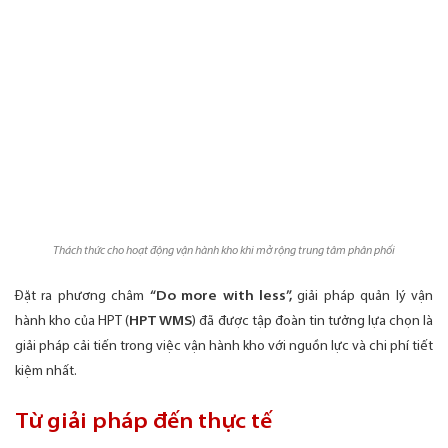
Thách thức cho hoạt động vận hành kho khi mở rộng trung tâm phân phối
Đặt ra phương châm
“Do more with less”,
giải pháp quản lý vận
hành kho của HPT (
HPT WMS
) đã được tập đoàn tin tưởng lựa chọn là
giải pháp cải tiến trong việc vận hành kho với nguồn lực và chi phí tiết
kiệm nhất.
Từ giải pháp đến thực tế