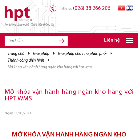
(028) 38 266 206
Hotline:
Am tường công nghệ - Thấu hiểu thông tin
TRANG CHỦ
TRANG CHỦ
Liên hệ
SẢN PHẨM HPT
trang chủ
giải pháp
giải pháp cho nhà phân phối
thành công điển hình
GIẢI PHÁP
mở khóa vận hành hàng ngàn kho hàng với hpt wms
DỊCH VỤ
TRI THỨC
Mở khóa vận hành hàng ngàn kho hàng với
HPT WMS
CƠ HỘI NGHỀ NGHIỆP
Ngày 11/03/2023
MỞ KHÓA VẬN HÀNH HÀNG NGÀN KHO