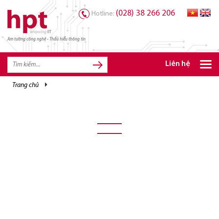
(028) 38 266 206
Hotline:
Am tường công nghệ - Thấu hiểu thông tin
TRANG CHỦ
TRANG CHỦ
Liên hệ
SẢN PHẨM HPT
trang chủ
GIẢI PHÁP
DỊCH VỤ
TRI THỨC
CƠ HỘI NGHỀ NGHIỆP