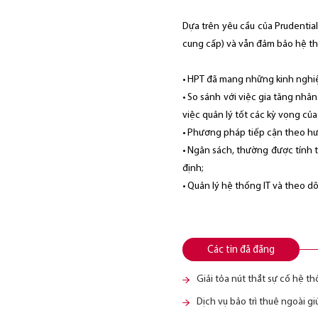
Dựa trên yêu cầu của Prudential
cung cấp) và vẫn đảm bảo hệ thố
• HPT đã mang những kinh nghiệm
• So sánh với việc gia tăng nhâ
việc quản lý tốt các kỳ vọng của
• Phương pháp tiếp cận theo hướ
• Ngân sách, thường được tính t
định;
• Quản lý hệ thống IT và theo dõ
Các tin đã đăng
Giải tỏa nút thắt sự cố hệ t
Dịch vụ bảo trì thuê ngoài 