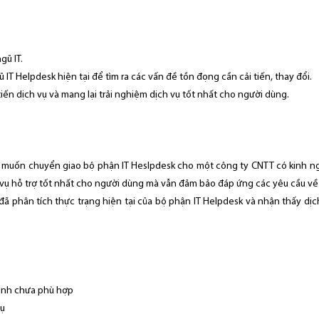
gũ IT.
ũ IT Helpdesk hiện tại để tìm ra các vấn đề tồn đọng cần cải tiến, thay đổi.
tiến dịch vụ và mang lại trải nghiệm dịch vụ tốt nhất cho người dùng.
g muốn chuyển giao bộ phận IT Heslpdesk cho một công ty CNTT có kinh n
 vụ hỗ trợ tốt nhất cho người dùng mà vẫn đảm bảo đáp ứng các yêu cầu về 
đã phân tích thực trạng hiện tại của bộ phận IT Helpdesk và nhận thấy dịc
trình chưa phù hợp
vụ