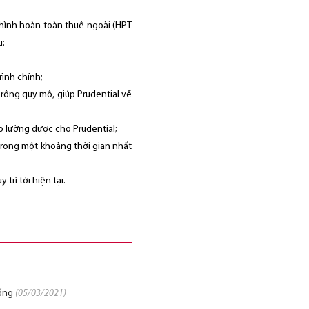
ô hình hoàn toàn thuê ngoài (HPT
u:
rình chính;
 rộng quy mô, giúp Prudential về
o lường được cho Prudential;
 trong một khoảng thời gian nhất
rì tới hiện tại.
hống
(05/03/2021)