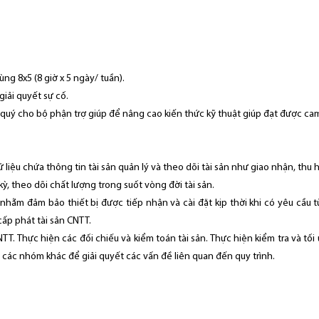
ng 8x5 (8 giờ x 5 ngày/ tuần).
iải quyết sự cố.
quý cho bộ phận trợ giúp để nâng cao kiến thức kỹ thuật giúp đạt được cam 
ệu chứa thông tin tài sản quản lý và theo dõi tài sản như giao nhận, thu hồi,
ỳ, theo dõi chất lượng trong suốt vòng đời tài sản.
nhằm đảm bảo thiết bị được tiếp nhận và cài đặt kịp thời khi có yêu cầu t
cấp phát tài sản CNTT.
TT. Thực hiện các đối chiếu và kiểm toán tài sản. Thực hiện kiểm tra và tối 
i các nhóm khác để giải quyết các vấn đề liên quan đến quy trình.