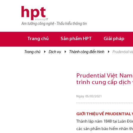
Am tường công nghệ - Thấu hiểu thông tin
TRANG CHỦ
TRANG CHỦ
Trang chủ
Sản phẩm HPT
Giải pháp
SẢN PHẨM HPT
trang chủ
dịch vụ
thành công điển hình
prudential v
GIẢI PHÁP
DỊCH VỤ
Prudential Việt Nam
trình cung cấp dịch
TRI THỨC
CƠ HỘI NGHỀ NGHIỆP
Ngày 05/03/2021
GIỚI THIỆU VỀ PRUDENTIAL
Thành lập năm 1848 tại Luân Đô
các sản phẩm bảo hiểm nhân thọ,