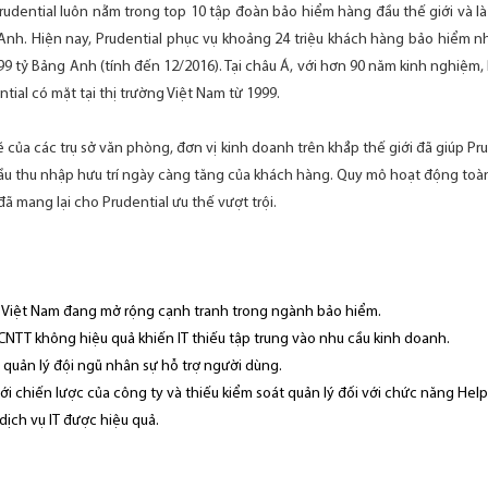
rudential luôn nằm trong top 10 tập đoàn bảo hiểm hàng đầu thế giới và 
h. Hiện nay, Prudential phục vụ khoảng 24 triệu khách hàng bảo hiểm nh
n 599 tỷ Bảng Anh (tính đến 12/2016). Tại châu Á, với hơn 90 năm kinh nghiệm
ntial có mặt tại thị trường Việt Nam từ 1999.
của các trụ sở văn phòng, đơn vị kinh doanh trên khắp thế giới đã giúp Pru
 cầu thu nhập hưu trí ngày càng tăng của khách hàng. Quy mô hoạt động toà
ã mang lại cho Prudential ưu thế vượt trội.
 Việt Nam đang mở rộng cạnh tranh trong ngành bảo hiểm.
ụ CNTT không hiệu quả khiến IT thiếu tập trung vào nhu cầu kinh doanh.
c quản lý đội ngũ nhân sự hỗ trợ người dùng.
i chiến lược của công ty và thiếu kiểm soát quản lý đối với chức năng Hel
 dịch vụ IT được hiệu quả.