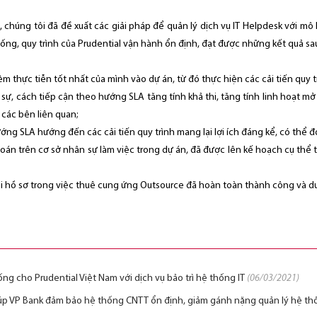
, chúng tôi đã đề xuất các giải pháp để quản lý dịch vụ IT Helpdesk với m
ng, quy trình của Prudential vận hành ổn định, đạt được những kết quả sa
 thực tiễn tốt nhất của mình vào dự án, từ đó thực hiện các cải tiến quy t
n sự, cách tiếp cận theo hướng SLA tăng tính khả thi, tăng tính linh hoạt mở
 các bên liên quan;
ng SLA hướng đến các cải tiến quy trình mang lại lợi ích đáng kể, có thể đ
oán trên cơ sở nhân sự làm việc trong dự án, đã được lên kế hoạch cụ thể
i hồ sơ trong việc thuê cung ứng Outsource đã hoàn toàn thành công và duy t
hống cho Prudential Việt Nam với dịch vụ bảo trì hệ thống IT
(06/03/2021)
giúp VP Bank đảm bảo hệ thống CNTT ổn định, giảm gánh nặng quản lý hệ t