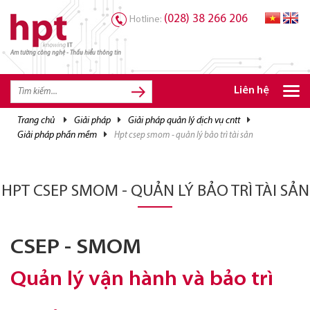
(028) 38 266 206
Hotline:
Am tường công nghệ - Thấu hiểu thông tin
TRANG CHỦ
TRANG CHỦ
Liên hệ
SẢN PHẨM HPT
trang chủ
giải pháp
giải pháp quản lý dịch vụ cntt
giải pháp phần mềm
hpt csep smom - quản lý bảo trì tài sản
GIẢI PHÁP
DỊCH VỤ
HPT CSEP SMOM - QUẢN LÝ BẢO TRÌ TÀI SẢN
TRI THỨC
CƠ HỘI NGHỀ NGHIỆP
CSEP - SMOM
Quản lý vận hành và bảo trì