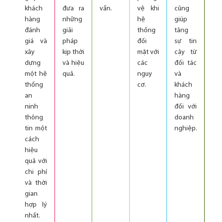
khách
đưa ra
vấn.
vệ khi
cũng
hàng
những
hệ
giúp
đánh
giải
thống
tăng
giá và
pháp
đối
sự tin
xây
kịp thời
mặt với
cậy từ
dựng
và hiệu
các
đối tác
một hệ
quả.
nguy
và
thống
cơ.
khách
an
hàng
ninh
đối với
thông
doanh
tin một
nghiệp.
cách
hiệu
quả với
chi phí
và thời
gian
hợp lý
nhất.