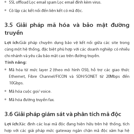
SSL offload Lọc email spam Lọc email đính kèm virus.
Cô lập các kết nối đến liên kết có mã độc.
3.5 Giải pháp mã hóa và bảo mật đường
truyền
Lợi ích:
Giải pháp chuyên dụng bảo vệ kết nối giữa các site trong
cùng một hệ thống, đặc biệt phù hợp với các doanh nghiệp có nhiều
chi nhánh và yêu cầu bảo mật cao trên đường truyền.
Tính năng:
Mã hóa từ mức layer 2 (theo mô hình OSI), hỗ trợ các giao thức
Ethernet, Fibre Channel/FICON và SDH/SONET từ 20Mbps đến
10Gbps.
Mã hóa cuộc gọi/ voice.
Mã hóa đường truyền fax.
3.6 Giải pháp giám sát và phân tích mã độc
Lợi ích:
Xác định các loại mã độc đang hiện hữu trên hệ thống, tích
hợp với các giải pháp mức gateway ngăn chặn mã độc xâm hại hệ