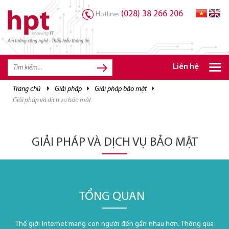
(028) 38 266 206
Hotline:
Am tường công nghệ - Thấu hiểu thông tin
TRANG CHỦ
TRANG CHỦ
Liên hệ
SẢN PHẨM HPT
trang chủ
giải pháp
giải pháp bảo mật
giải pháp và dịch vụ bảo mật
GIẢI PHÁP
DỊCH VỤ
GIẢI PHÁP VÀ DỊCH VỤ BẢO MẬT
TRI THỨC
CƠ HỘI NGHỀ NGHIỆP
TỔNG QUAN
Thế giới Internet mang con người đến gần nhau hơn. Thông qua