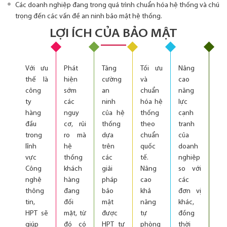
Các doanh nghiệp đang trong quá trình chuẩn hóa hệ thống và chú
trọng đến các vấn đề an ninh bảo mật hệ thống.
LỢI ÍCH CỦA BẢO MẬT
Với ưu
Phát
Tăng
Tối ưu
Nâng
thế là
hiện
cường
và
cao
công
sớm
an
chuẩn
năng
ty
các
ninh
hóa hệ
lực
hàng
nguy
của hệ
thống
cạnh
đầu
cơ, rủi
thống
theo
tranh
trong
ro mà
dựa
chuẩn
của
lĩnh
hệ
trên
quốc
doanh
vực
thống
các
tế.
nghiệp
Công
khách
giải
Nâng
so với
nghệ
hàng
pháp
cao
các
thông
đang
bảo
khả
đơn vị
tin,
đối
mật
năng
khác,
HPT sẽ
mặt, từ
được
tự
đồng
giúp
đó có
HPT tư
phòng
thời