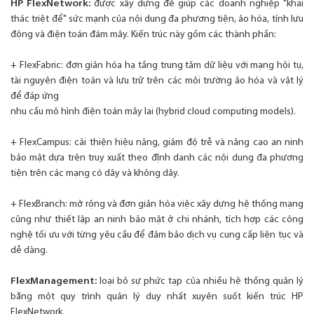
HP FlexNetwork:
được xây dựng để giúp các doanh nghiệp "khai
thác triệt để" sức mạnh của nội dung đa phương tiện, ảo hóa, tính lưu
động và điện toán đám mây. Kiến trúc này gồm các thành phần:
+ FlexFabric: đơn giản hóa hạ tầng trung tâm dữ liệu với mạng hội tụ,
tài nguyên điện toán và lưu trữ trên các môi trường ảo hóa và vật lý
để đáp ứng
nhu cầu mô hình điện toán mây lai (hybrid cloud computing models).
+ FlexCampus: cải thiện hiệu năng, giảm độ trễ và nâng cao an ninh
bảo mật dựa trên truy xuất theo đỊnh danh các nội dung đa phương
tiện trên các mạng có dây và không dây.
+ FlexBranch: mở rộng và đơn giản hóa việc xây dựng hệ thống mạng
cũng như thiết lập an ninh bảo mật ở chi nhánh, tích hợp các công
nghệ tối ưu với từng yêu cầu để đảm bảo dịch vụ cung cấp liên tục và
dễ dàng.
FlexManagement:
loại bỏ sự phức tạp của nhiều hệ thống quản lý
bằng một quy trình quản lý duy nhất xuyên suốt kiến trúc HP
FlexNetwork.