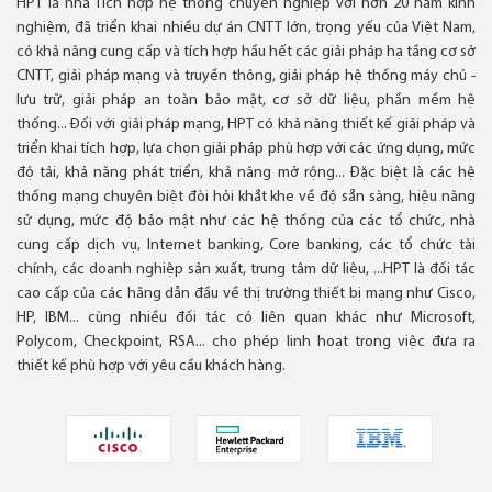
HPT là nhà Tích hợp hệ thống chuyên nghiệp với hơn 20 năm kinh
nghiệm, đã triển khai nhiều dự án CNTT lớn, trọng yếu của Việt Nam,
có khả năng cung cấp và tích hợp hầu hết các giải pháp hạ tầng cơ sở
CNTT, giải pháp mạng và truyền thông, giải pháp hệ thống máy chủ -
lưu trữ, giải pháp an toàn bảo mật, cơ sở dữ liệu, phần mềm hệ
thống... Đối với giải pháp mạng, HPT có khả năng thiết kế giải pháp và
triển khai tích hợp, lựa chọn giải pháp phù hợp với các ứng dụng, mức
độ tải, khả năng phát triển, khả năng mở rộng... Đặc biệt là các hệ
thống mạng chuyên biệt đòi hỏi khắt khe về độ sẵn sàng, hiệu năng
sử dụng, mức độ bảo mật như các hệ thống của các tổ chức, nhà
cung cấp dịch vụ, Internet banking, Core banking, các tổ chức tài
chính, các doanh nghiệp sản xuất, trung tâm dữ liệu, ...HPT là đối tác
cao cấp của các hãng dẫn đầu về thị trường thiết bị mạng như Cisco,
HP, IBM... cùng nhiều đối tác có liên quan khác như Microsoft,
Polycom, Checkpoint, RSA... cho phép linh hoạt trong việc đưa ra
thiết kế phù hợp với yêu cầu khách hàng.