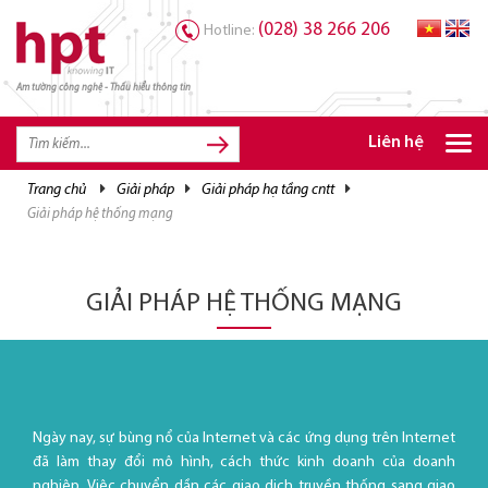
(028) 38 266 206
Hotline:
Am tường công nghệ - Thấu hiểu thông tin
TRANG CHỦ
TRANG CHỦ
Liên hệ
SẢN PHẨM HPT
trang chủ
giải pháp
giải pháp hạ tầng cntt
giải pháp hệ thống mạng
GIẢI PHÁP
DỊCH VỤ
GIẢI PHÁP HỆ THỐNG MẠNG
TRI THỨC
CƠ HỘI NGHỀ NGHIỆP
Ngày nay, sự bùng nổ của Internet và các ứng dụng trên Internet
đã làm thay đổi mô hình, cách thức kinh doanh của doanh
nghiệp. Việc chuyển dần các giao dịch truyền thống sang giao