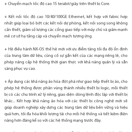
+ Chuyển mạch tốc độ cao 15 terabit/giây trên thiết bị Core.
+ Kết nối tốc độ cao 10/40/100GE Ethernet, kết hợp với fabric hợp
nhất giúp loại bỏ bớt các kết nối dự phòng, kết nối song song không
cần thiết, giảm số lượng các cổng giao tiếp với máy chủ và giảm mạnh
mẽ cơ sở hạ tầng cáp và chuyển mạch tương ứng.
+ Hệ điều hành NX-OS thế hệ mới với ưu điểm tăng tối đa độ ổn định
của trung tâm dữ liệu, củng cố sự gắn kết của các mạng riêng lẻ, cho
phép nâng cấp hệ thống thời gian thực với khả năng quản lý và sẵn
sàng phục vụ cao.
+ Áp dụng các khả năng ảo hóa đột phá như giao tiếp thiết bị ảo, cho
phép hệ thống được phân vùng thành nhiều thiết bị logic, mỗi thiết
bị có các chu trình xử lý riêng, giao diện dòng lệnh độc lập với thiết bị
khác... Kết hợp khả năng ảo hóa với các thiết bị công nghệ mới sẽ
giúp doanh nghiệp xây dựng các trung tâm dữ liệu bền vững và hiệu
quả hơn, tối đa hóa khối lượng tải cho mỗi hệ thống và tiết kiệm điện
năng hơn đáng kể so với các hệ thống mạng trước đây.