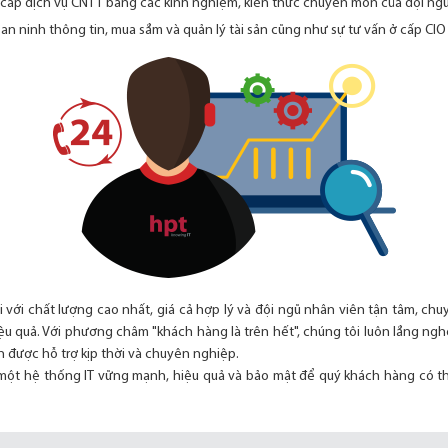
g cấp dịch vụ CNTT bằng các kinh nghiệm, kiến thức chuyên môn của đội ng
ề an ninh thông tin, mua sắm và quản lý tài sản cũng như sự tư vấn ở cấp CIO
với chất lượng cao nhất, giá cả hợp lý và đội ngũ nhân viên tận tâm, ch
ệu quả. Với phương châm "khách hàng là trên hết", chúng tôi luôn lắng n
 được hỗ trợ kịp thời và chuyên nghiệp.
một hệ thống IT vững mạnh, hiệu quả và bảo mật để quý khách hàng có t