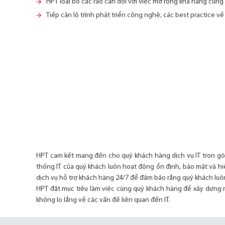
HPT loại bỏ các rào cản đối với việc mở rộng khả năng cun
Tiếp cận lộ trình phát triển công nghệ, các best practice v
HPT cam kết mang đến cho quý khách hàng dịch vụ IT trọn gói 
thống IT của quý khách luôn hoạt động ổn định, bảo mật và hi
dịch vụ hỗ trợ khách hàng 24/7 để đảm bảo rằng quý khách luôn
HPT đặt mục tiêu làm việc cùng quý khách hàng để xây dựng 
không lo lắng về các vấn đề liên quan đến IT.