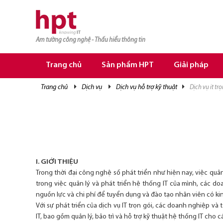
Am tường công nghệ - Thấu hiểu thông tin
TRANG CHỦ
TRANG CHỦ
Trang chủ
Sản phẩm HPT
Giải pháp
SẢN PHẨM HPT
trang chủ
dịch vụ
dịch vụ hỗ trợ kỹ thuật
dịch vụ it tr
GIẢI PHÁP
DỊCH VỤ
TRI THỨC
CƠ HỘI NGHỀ NGHIỆP
I. GIỚI THIỆU
Trong thời đại công nghệ số phát triển như hiện nay, việc quản
trong việc quản lý và phát triển hệ thống IT của mình, các d
nguồn lực và chi phí để tuyển dụng và đào tạo nhân viên có kin
Với sự phát triển của dịch vụ IT trọn gói, các doanh nghiệp và
IT, bao gồm quản lý, bảo trì và hỗ trợ kỹ thuật hệ thống IT cho