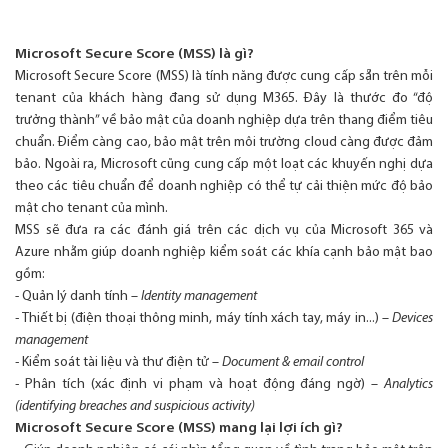
Microsoft Secure Score (MSS) là gì?
Microsoft Secure Score (MSS) là tính năng được cung cấp sẵn trên mỗi
tenant của khách hàng đang sử dụng M365. Đây là thước đo “độ
trưởng thành” về bảo mật của doanh nghiệp dựa trên thang điểm tiêu
chuẩn. Điểm càng cao, bảo mật trên môi trường cloud càng được đảm
bảo. Ngoài ra, Microsoft cũng cung cấp một loạt các khuyến nghị dựa
theo các tiêu chuẩn để doanh nghiệp có thể tự cải thiện mức độ bảo
mật cho tenant của mình.
MSS sẽ đưa ra các đánh giá trên các dịch vụ của Microsoft 365 và
Azure nhằm giúp doanh nghiệp kiểm soát các khía cạnh bảo mật bao
gồm:
- Quản lý danh tính –
Identity management
-
Thiết bị (điện thoại thông minh, máy tính xách tay, máy in...) –
Devices
management
-
Kiểm soát tài liệu và thư điện tử –
Document & email control
-
Phân tích (xác định vi phạm và hoạt động đáng ngờ)
–
Analytics
(identifying breaches and suspicious activity)
Microsoft Secure Score (MSS) mang lại lợi ích gì?