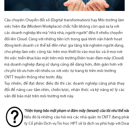
Câu chuyện Chuyển đổi số (Digital transformation) hay Môi trường làm
việc hiện đại (Modern Workplace) chắc hẳn không còn quá xa lạ với
các doanh nghiệp khi mà “nhà nhà, người người” đều ít nhiều chuyển
đổi lên Cloud. Cùng với những tiện ích trong quá trình vận hành hoạt
động kinh doanh có thể kể đến như: gia tăng trải nghiệm người dùng,
cho phép làm việc cộng tác trên mọi thiết bị vào mọi lúc và ở mọi nơi
thì việc triển khai bảo mật trên môi trường Điện toán đám mây (Cloud)
mà doanh nghiệp đang sử dụng cũng dễ dàng hơn, đơn giản hơn với
chi phí tối ưu hơn rất nhiều so với việc tự trang bị trên môi trường
CNTT truyền thống như trước đây.
Tuy nhiên, để đạt được điều đó thì các doanh nghiệp cũng phải thay
đổi để nâng cao tầm nhìn, chiến lược, nhận thức và kỹ năng xử lý các
vấn đề bảo mật trên môi trường mới này.
“Hiện trạng bảo mật phạm vi đám mây (tenant) của tôi như thế nào?
Nếu đó là những câu hỏi mà các nhà quản trị CNTT đang phân
ty Cổ phần Dịch vụ Tin học HPT sẽ là dịch vụ phù hợp với Do