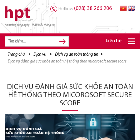
(028) 38 266 206
Hotline:
Am tường công nghệ - Thấu hiểu thông tin
TRANG CHỦ
TRANG CHỦ
Liên hệ
SẢN PHẨM HPT
trang chủ
dịch vụ
dịch vụ an toàn thông tin
dịch vụ đánh giá sức khỏe an toàn hệ thống theo micorosoft secure score
GIẢI PHÁP
DỊCH VỤ
DỊCH VỤ ĐÁNH GIÁ SỨC KHỎE AN TOÀN
TRI THỨC
HỆ THỐNG THEO MICOROSOFT SECURE
CƠ HỘI NGHỀ NGHIỆP
SCORE