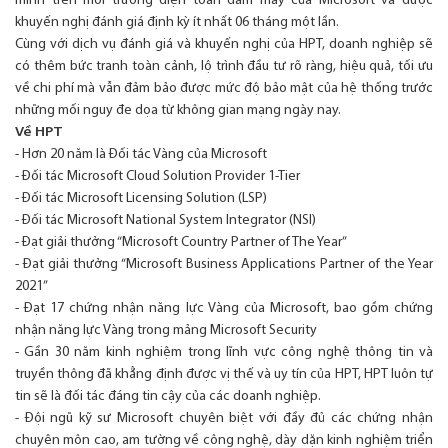
mình trên môi trường điện toàn đám mây của Microsoft và được
khuyến nghị đánh giá định kỳ ít nhất 06 tháng một lần.
Cùng với dịch vụ đánh giá và khuyến nghị của HPT, doanh nghiệp sẽ
có thêm bức tranh toàn cảnh, lộ trình đầu tư rõ ràng, hiệu quả, tối ưu
về chi phí mà vẫn đảm bảo được mức độ bảo mật của hệ thống trước
những mối nguy đe dọa từ không gian mạng ngày nay.
Về HPT
- Hơn 20 năm là Đối tác Vàng của Microsoft
- Đối tác Microsoft Cloud Solution Provider 1-Tier
- Đối tác Microsoft Licensing Solution (LSP)
- Đối tác Microsoft National System Integrator (NSI)
- Đạt giải thưởng “Microsoft Country Partner of The Year”
- Đạt giải thưởng “Microsoft Business Applications Partner of the Year
2021”
- Đạt 17 chứng nhận năng lực Vàng của Microsoft, bao gồm chứng
nhận năng lực Vàng trong mảng Microsoft Security
- Gần 30 năm kinh nghiệm trong lĩnh vực công nghệ thông tin và
truyền thông đã khẳng định được vị thế và uy tín của HPT, HPT luôn tự
tin sẽ là đối tác đáng tin cậy của các doanh nghiệp.
- Đội ngũ kỹ sư Microsoft chuyên biệt với đầy đủ các chứng nhận
chuyên môn cao, am tường về công nghệ, dày dặn kinh nghiệm triển