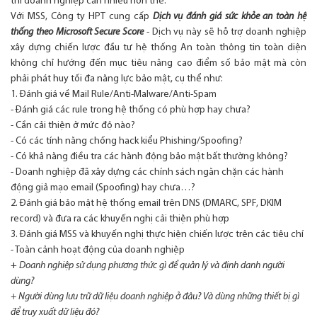
thì doanh nghiệp cần nhiều hơn thế.
Với MSS, Công ty HPT cung cấp
Dịch vụ đánh giá sức khỏe an toàn hệ
thống theo Microsoft Secure Score
- Dịch vụ này sẽ
hỗ trợ doanh nghiệp
xây dựng chiến lược đầu tư hệ thống An toàn thông tin toàn diện
không chỉ hướng đến mục tiêu nâng cao điểm số bảo mật mà còn
phải phát huy tối đa năng lực bảo mật, cụ thể như:
1. Đánh giá về Mail Rule/Anti-Malware/Anti-Spam
- Đánh giá các rule trong hệ thống có phù hợp hay chưa?
-
Cần cải thiện ở mức độ nào?
-
Có các tính năng chống hack kiểu Phishing/Spoofing?
-
Có khả năng điều tra các hành động bảo mật bất thường không?
-
Doanh nghiệp đã xây dựng các chính sách ngăn chặn các hành
động giả mạo email (Spoofing) hay chưa…?
2. Đánh giá bảo mật hệ thống email trên DNS (DMARC, SPF, DKIM
record) và đưa ra các khuyến nghị cải thiện phù hợp
3.
Đánh giá MSS và khuyến nghị thực hiện chiến lược trên các tiêu chí
-
Toàn cảnh hoạt động của doanh nghiệp
+
Doanh nghiệp sử dụng phương thức gì để quản lý và định danh người
dùng?
+
Người dùng lưu trữ dữ liệu doanh nghiệp ở đâu? Và dùng những thiết bị gì
để truy xuất dữ liệu đó?